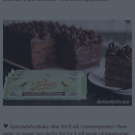
♥
Sjokoladefestkake tåler fint å stå i romtemperatur i flere
timer, og egner seg derfor fint for å stå lenge på kakebordet