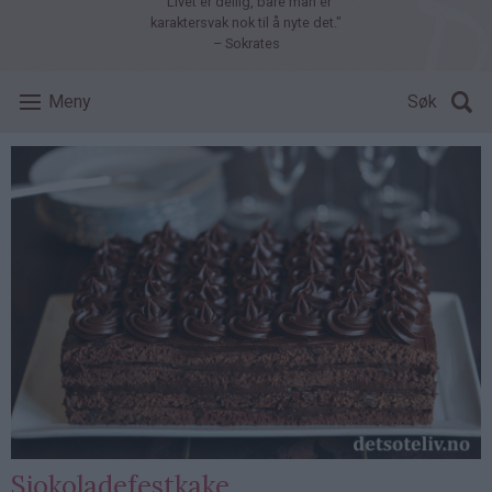
"Livet er deilig, bare man er
karaktersvak nok til å nyte det."
– Sokrates
Meny
Søk
Sjokoladefestkake