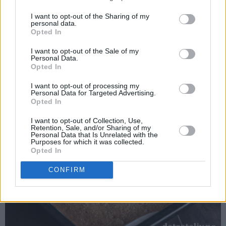
I want to opt-out of the Sharing of my
Stek kaken midt i ovnen ved 180°C i ca. 10 – 12 minutter
personal data.
Opted In
(sjekk med kakenål at kaken er gjennomstekt).
I want to opt-out of the Sale of my
Avkjøl kaken i formen.
Personal Data.
Opted In
I want to opt-out of processing my
Personal Data for Targeted Advertising.
Opted In
I want to opt-out of Collection, Use,
Retention, Sale, and/or Sharing of my
Personal Data that Is Unrelated with the
Purposes for which it was collected.
Opted In
CONFIRM