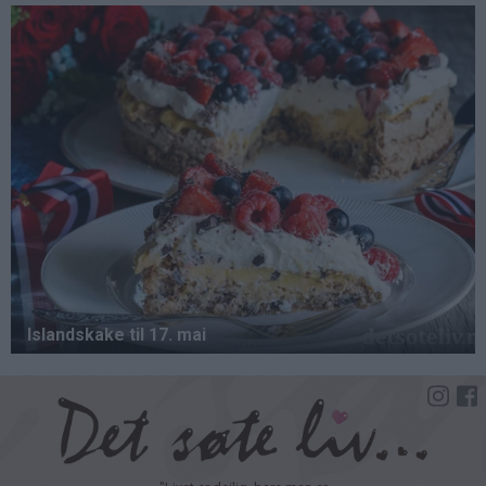
Hopp
til
hovedinnhold