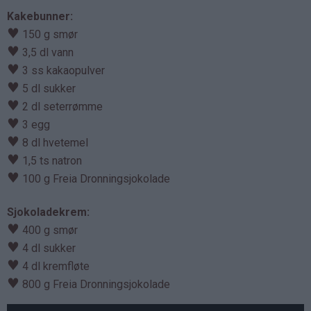
Kakebunner:
♥
150 g smør
♥
3,5 dl vann
♥
3 ss kakaopulver
♥
5 dl sukker
♥
2 dl seterrømme
♥
3 egg
♥
8 dl hvetemel
♥
1,5 ts natron
♥
100 g Freia Dronningsjokolade
Sjokoladekrem:
♥
400 g smør
♥
4 dl sukker
♥
4 dl kremfløte
♥
800 g Freia Dronningsjokolade