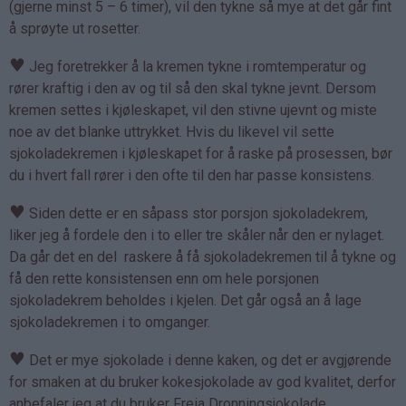
(gjerne minst 5 – 6 timer), vil den tykne så mye at det går fint
å sprøyte ut rosetter.
♥
Jeg foretrekker å la kremen tykne i romtemperatur og
rører kraftig i den av og til så den skal tykne jevnt. Dersom
kremen settes i kjøleskapet, vil den stivne ujevnt og miste
noe av det blanke uttrykket. Hvis du likevel vil sette
sjokoladekremen i kjøleskapet for å raske på prosessen, bør
du i hvert fall rører i den ofte til den har passe konsistens.
♥
Siden dette er en såpass stor porsjon sjokoladekrem,
liker jeg å fordele den i to eller tre skåler når den er nylaget.
Da går det en del raskere å få sjokoladekremen til å tykne og
få den rette konsistensen enn om hele porsjonen
sjokoladekrem beholdes i kjelen. Det går også an å lage
sjokoladekremen i to omganger.
♥
Det er mye sjokolade i denne kaken, og det er avgjørende
for smaken at du bruker kokesjokolade av god kvalitet, derfor
anbefaler jeg at du bruker Freia Dronningsjokolade.