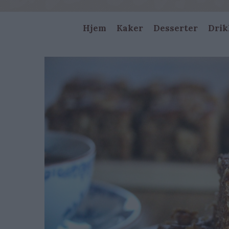
Main
Hjem
Kaker
Desserter
Drik
navigation