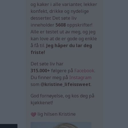
og kaker i alle varianter, lekker
konfekt, drikke og nydelige
desserter. Det søte liv
inneholder
5608
oppskrifter!
Alle er testet ut av meg, og jeg
kan love at de er gode og enkle
å få til.
Jeg håper du lar deg
friste!
Det søte liv har
315.000+
følgere på
Facebook
.
Du finner meg på
Instagram
som @
kristine_lifeissweet
.
God fornøyelse, og kos deg på
kjøkkenet!
lig hilsen Kristine