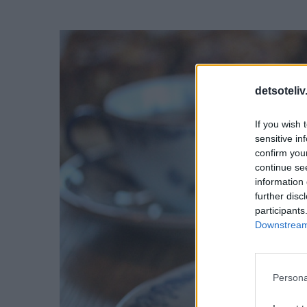
detsoteliv
If you wish 
sensitive in
confirm you
continue se
information 
further disc
participants
Downstream 
Persona