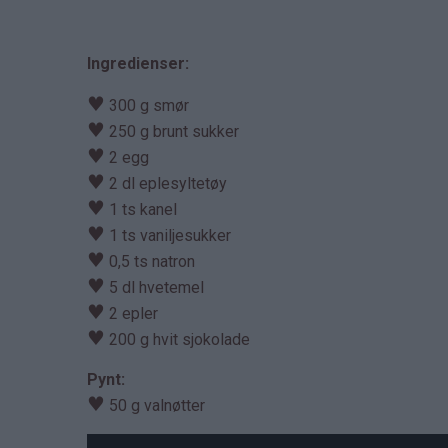
Ingredienser:
♥
300 g smør
♥
250 g brunt sukker
♥
2 egg
♥
2 dl eplesyltetøy
♥
1 ts kanel
♥
1 ts vaniljesukker
♥
0,5 ts natron
♥
5 dl hvetemel
♥
2 epler
♥
200 g hvit sjokolade
Pynt:
♥
50 g valnøtter