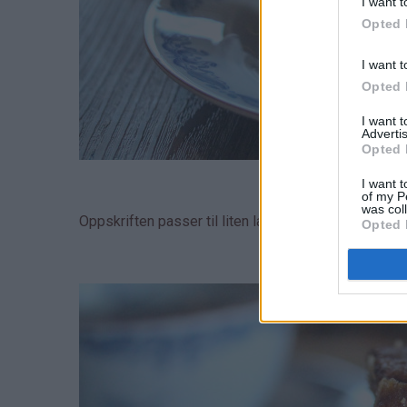
I want t
Opted 
I want t
Opted 
I want 
Advertis
Opted 
I want t
of my P
was col
Oppskriften passer til liten langpanne.
Opted 