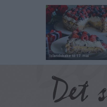
Hopp
til
hovedinnhold