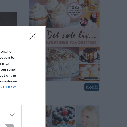
sonal or
ection to
ou may
 personal
out of the
 downstream
B’s List of