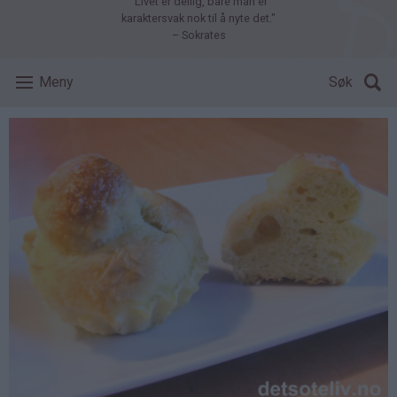
"Livet er deilig, bare man er
karaktersvak nok til å nyte det."
– Sokrates
Meny
Søk