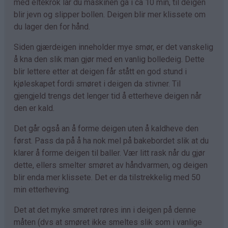
med eltekrok lar du maskinen gå i ca 10 min, til deigen
blir jevn og slipper bollen. Deigen blir mer klissete om
du lager den for hånd.
Siden gjærdeigen inneholder mye smør, er det vanskelig
å kna den slik man gjør med en vanlig bolledeig. Dette
blir lettere etter at deigen får stått en god stund i
kjøleskapet fordi smøret i deigen da stivner. Til
gjengjeld trengs det lenger tid å etterheve deigen når
den er kald.
Det går også an å forme deigen uten å kaldheve den
først. Pass da på å ha nok mel på bakebordet slik at du
klarer å forme deigen til baller. Vær litt rask når du gjør
dette, ellers smelter smøret av håndvarmen, og deigen
blir enda mer klissete. Det er da tilstrekkelig med 50
min etterheving.
Det at det myke smøret røres inn i deigen på denne
måten (dvs at smøret ikke smeltes slik som i vanlige