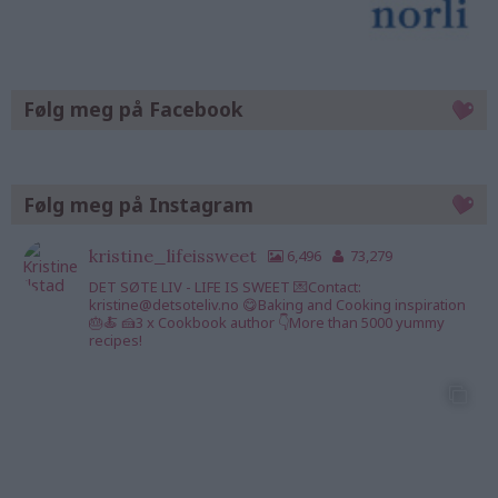
Følg meg på Facebook
Følg meg på Instagram
kristine_lifeissweet
6,496
73,279
DET SØTE LIV - LIFE IS SWEET 💌Contact:
kristine@detsoteliv.no 😋Baking and Cooking inspiration
🎂🍝 🍰3 x Cookbook author 👇More than 5000 yummy
recipes!
kristine_lifeisswee
kristine_lifeisswee
kristine_lifeisswee
t
t
t