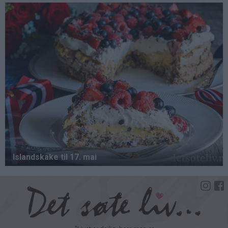
Hopp
til
hovedinnhold