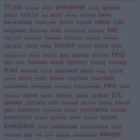
17. mai
amerikansk
Appelsin
afrikansk
Airfryer
ananas
banan
ASIATISK
APRIKOS
açai
BAGELS
Baklava
BALKANSK
Barneselskap
blåbær
boller
Belgiske vafler
BISCOTTI
BLØTKAKE
bær
bringebær
Brownies
BRØD
Brødpudding
butterdeig
cookies
CAKE POPS
cappuccino
Cheesecake
COCA-COLA
cornflakes
Dessert
cupcakes
DRIKKE
Drink
DADLER
DANSK
DONUTS
Fest
eple
Eplekake
Dulce de leche
eltefritt
ENGELSK
FASTELAVN
formkake
fransk
FROKOST
Frosting
Fromasj
FIKEN
FINSK
Frukt
Gjærbakst
glasur
FRUKTKAKE
FUDGE
Gløgg
GODTERI
GRESK
Grillmat
HALLOWEEN
granola
gresskar
GULROTKAKE
Høst
hasselnøtter
Havregryn
Honning
hvit sjokolade
INDISK
JUL
Iskrem
italiensk
jordbær
Indonesisk
Islandsk
JAPANSK
Julekaker
JULETAPAS
kaffe
karamell
KIKERTER
KINESISK
KIRSEBÆR
KOLDTBORD
KJEKS
KLADDKAKE
Kokos
konfekt
knekkebrød
krem
Krydder
KONFEKTKAKE
Konjakk
KOREANSK
KRINGLE
Kveldskos
LANGPANNE
LAKRIS
LATINAMERIKANSK
LEFSER
Mandler
likør
mandelbunn
LIBANESISK
lime
Lucia
Macarons