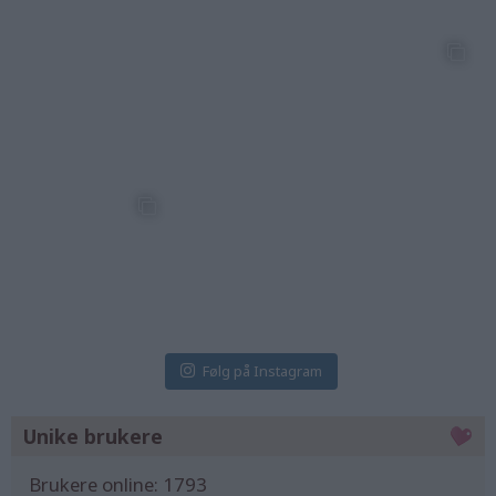
7 Aug
7 Aug
6 Aug
kristine_lifeisswee
kristine_lifeisswee
kristine_lifeisswee
t
t
t
5 Aug
5 Aug
3 Aug
kristine_lifeisswee
kristine_lifeisswee
kristine_lifeisswee
t
t
t
2 Aug
1 Aug
31 Jul
Følg på Instagram
Unike brukere
Brukere online:
1793