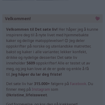
Velkommen!
Velkommen til Det søte liv!
Her håper jeg å kunne
inspirere deg til å nyte livet med hjemmebakte
kaker og deilige matopplevelser! 😊 Jeg deler
oppskrifter på norske og utenlandske matretter,
bakst og kaker i alle varianter, lekker konfekt,
drikke og nydelige desserter. Det søte liv
inneholder
5609
oppskrifter! Alle er testet ut av
meg, og jeg kan love at de er gode og enkle å få
til.
Jeg håper du lar deg friste!
Det søte liv har
315.000+
følgere på
Facebook
. Du
finner meg på
Instagram
som
@
kristine_lifeissweet
.
God fornøyelse, og kos deg på kjøkkenet!