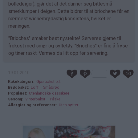
bolledeiger), gjør det at det danner seg bittesmå
smørklumper i deigen. Dette bidrar til at briochene får en
nærmest wienerbrødaktig konsistens, hvilket er
meningen.
"Brioches" smaker best nystekte! Serveres gjerne til
frokost med smør og syltetøy. "Brioches" er fine å fryse
og tiner raskt. Varmes da litt opp før servering.
19.01.2010
Kakekategori
Gjærbakst o.l.
Brødbakst
Loff
Småbrød
Populært
Utenlandske klassikere
Sesong
Vinterbakst
Påske
Allergier og preferanser
Uten nøtter