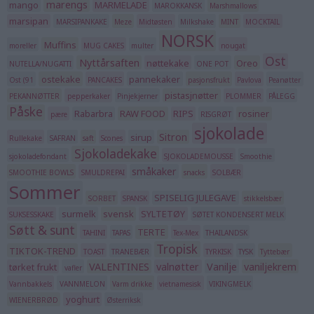
marengs
mango
MARMELADE
MAROKKANSK
Marshmallows
marsipan
MARSIPANKAKE
Meze
Midtøsten
Milkshake
MINT
MOCKTAIL
NORSK
Muffins
moreller
MUG CAKES
multer
nougat
Ost
Nyttårsaften
nøttekake
Oreo
NUTELLA/NUGATTI
ONE POT
ostekake
pannekaker
Ost (91
PANCAKES
pasjonsfrukt
Pavlova
Peanøtter
pistasjnøtter
PEKANNØTTER
pepperkaker
Pinjekjerner
PLOMMER
PÅLEGG
Påske
Rabarbra
RAW FOOD
RIPS
rosiner
pære
RISGRØT
sjokolade
Sitron
sirup
Rullekake
SAFRAN
saft
Scones
Sjokoladekake
sjokoladefondant
SJOKOLADEMOUSSE
Smoothie
småkaker
SMOOTHIE BOWLS
SMULDREPAI
snacks
SOLBÆR
Sommer
SPISELIG JULEGAVE
SORBET
SPANSK
stikkelsbær
surmelk
svensk
SYLTETØY
SUKSESSKAKE
SØTET KONDENSERT MELK
Søtt & sunt
TERTE
TAHINI
TAPAS
Tex-Mex
THAILANDSK
Tropisk
TIKTOK-TREND
TOAST
TRANEBÆR
TYRKISK
TYSK
Tyttebær
VALENTINES
valnøtter
Vanilje
vaniljekrem
tørket frukt
vafler
Vannbakkels
VANNMELON
Varm drikke
vietnamesisk
VIKINGMELK
yoghurt
WIENERBRØD
Østerriksk