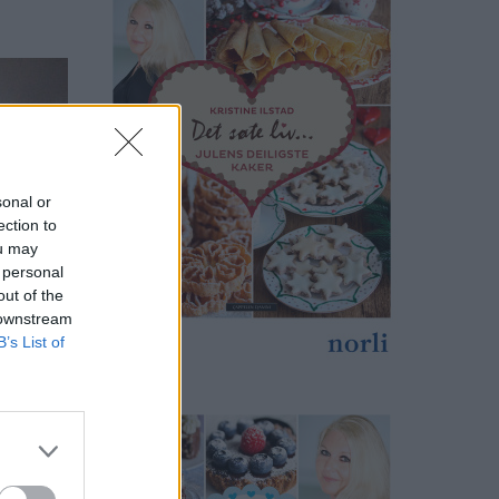
sonal or
ection to
ou may
 personal
out of the
 downstream
B’s List of