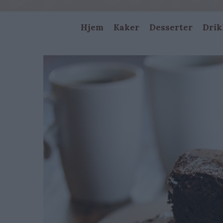
Main
Hjem
Kaker
Desserter
Drik
navigation