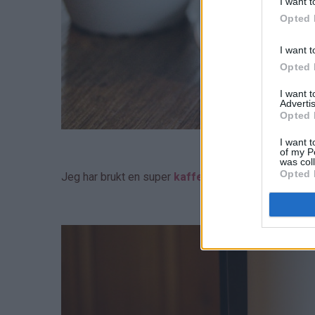
I want t
Opted 
I want t
Opted 
I want 
Advertis
Opted 
I want t
of my P
was col
Opted 
Jeg har brukt en super
kaffetrakter fra Breville