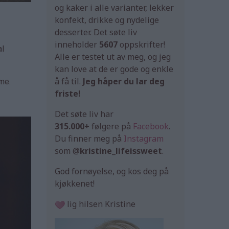
og kaker i alle varianter, lekker
konfekt, drikke og nydelige
desserter. Det søte liv
inneholder
5607
oppskrifter!
al
Alle er testet ut av meg, og jeg
kan love at de er gode og enkle
å få til.
Jeg håper du lar deg
ime.
friste!
Det søte liv har
315.000+
følgere på
Facebook
.
Du finner meg på
Instagram
som @
kristine_lifeissweet
.
God fornøyelse, og kos deg på
kjøkkenet!
lig hilsen Kristine