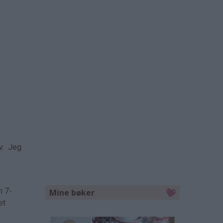
iv. Jeg
n 7-
Mine bøker
et