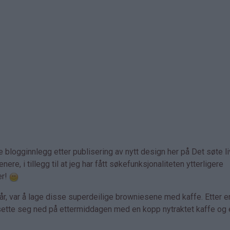
ste blogginnlegg etter publisering av nytt design her på Det søte l
ere, i tillegg til at jeg har fått søkefunksjonaliteten ytterligere
er!
går, var å lage disse superdeilige browniesene med kaffe. Etter e
ig å sette seg ned på ettermiddagen med en kopp nytraktet kaffe og 