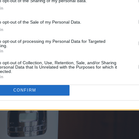
o opt-out of the Sharing of my personal data.
In
o opt-out of the Sale of my Personal Data.
In
to opt-out of processing my Personal Data for Targeted
ing.
In
o opt-out of Collection, Use, Retention, Sale, and/or Sharing
ersonal Data that Is Unrelated with the Purposes for which it
lected.
In
som du får kjøpt i den flotte nettbutikken til
Bakeren og kokke
CONFIRM