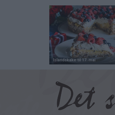
Hopp
til
hovedinnhold