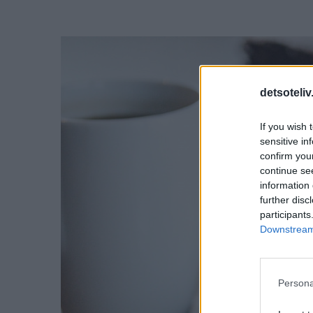
detsoteliv
If you wish 
sensitive in
confirm you
continue se
information 
further disc
participants
Downstream 
Persona