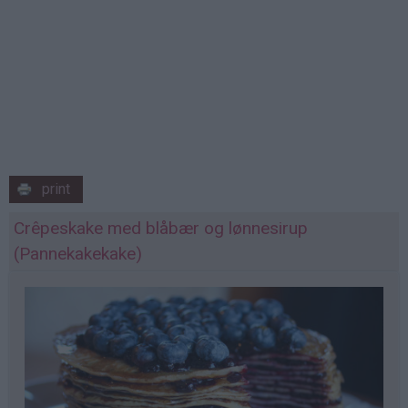
print
Crêpeskake med blåbær og lønnesirup
(Pannekakekake)