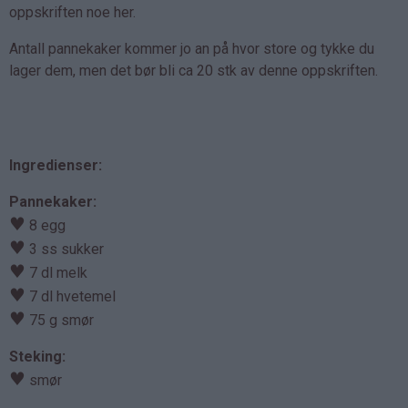
oppskriften noe her.
Antall pannekaker kommer jo an på hvor store og tykke du
lager dem, men det bør bli ca 20 stk av denne oppskriften.
Ingredienser:
Pannekaker:
♥
8 egg
♥
3 ss sukker
♥
7 dl melk
♥
7 dl hvetemel
♥
75 g smør
Steking:
♥
smør