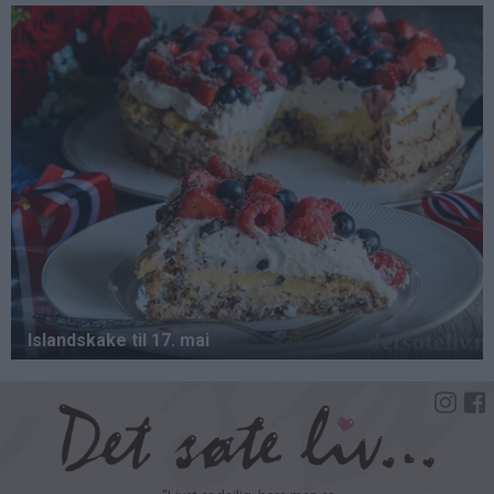
Hopp
til
hovedinnhold