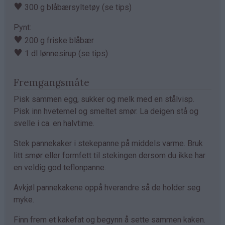
♥
300 g blåbærsyltetøy (se tips)
Pynt:
♥
200 g friske blåbær
♥
1 dl lønnesirup (se tips)
Fremgangsmåte
Pisk sammen egg, sukker og melk med en stålvisp.
Pisk inn hvetemel og smeltet smør. La deigen stå og
svelle i ca. en halvtime.
Stek pannekaker i stekepanne på middels varme. Bruk
litt smør eller formfett til stekingen dersom du ikke har
en veldig god teflonpanne.
Avkjøl pannekakene oppå hverandre så de holder seg
myke.
Finn frem et kakefat og begynn å sette sammen kaken.