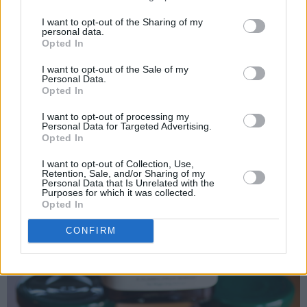
♥
Spe pannekakerøren med litt ekstra melk eller vann
I want to opt-out of the Sharing of my
dersom den tykner underveis.
personal data.
Opted In
♥
En quick fix-variant er såklart å kjøpe ferdige pannekaker
I want to opt-out of the Sale of my
Det blir godt det også! Husk da på å varme pannekakene
Personal Data.
Opted In
i forkant av at du stabler dem, så de blir helt myke før
du legger dem oppå hverandre.
I want to opt-out of processing my
Personal Data for Targeted Advertising.
♥
Jeg bruker som sagt blåbærsyltetøyet som heter Wild
Opted In
Maine Blueberry Jam fra Stonewall Kitchen. Syltetøyet har
I want to opt-out of Collection, Use,
fantastisk smak, inneholder mye bær og er nokså tykt i
Retention, Sale, and/or Sharing of my
Personal Data that Is Unrelated with the
konsistensen, som er en fordel når man lager denne kaken.
Purposes for which it was collected.
Opted In
CONFIRM