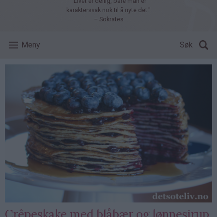
"Livet er deilig, bare man er
karaktersvak nok til å nyte det."
– Sokrates
Meny
Søk
Crêpeskake med blåbær og lønnesirup