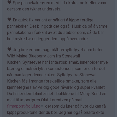
♥
Spe pannekakerøren med litt ekstra melk eller vann
dersom den tykner underveis.
♥
En quick fix-variant er såklart å kjøpe ferdige
pannekaker. Det blir godt det også! Husk da på å varme
pannekakene i forkant av at du stabler dem, så de blir
helt myke før du legger dem oppå hverandre.
♥
Jeg bruker som sagt blåbærsyltetøyet som heter
Wild Maine Blueberry Jam fra Stonewall
Kitchen. Syltetøyet har fantastisk smak, inneholder mye
bær og er nokså tykt i konsistensen, som er en fordel
når man lager denne kaken. Syltetøy fra Stonewall
Kitchen fås i mange forskjellige smaker, som alle
kjennetegnes av veldig gode råvarer og super kvalitet.
Du finner dem blant annet i butikkene til Meny. Send en
mail til importøren Oluf Lorentzen på mail
firmapost@oluf.no
dersom du lurer på hvor du kan få
kjøpt produktene der du bor. Jeg har også brukte ekte