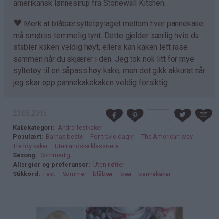
amerikansk lønnesirup fra Stonewall Kitchen.
♥
Merk at blåbærsyltetøylaget mellom hver pannekake
må smøres temmelig tynt. Dette gjelder særlig hvis du
stabler kaken veldig høyt, ellers kan kaken lett rase
sammen når du skjærer i den. Jeg tok nok litt for mye
syltetøy til en såpass høy kake, men det gikk akkurat når
jeg skar opp pannekakekaken veldig forsiktig.
23.05.2016
Kakekategori
Andre festkaker
Populært
Barnas beste
For travle dager
The American way
Trendy kaker
Utenlandske klassikere
Sesong
Sommerlig
Allergier og preferanser
Uten nøtter
Stikkord
Fest
Sommer
blåbær
bær
pannekaker