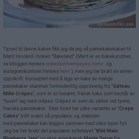
Tipset til denne kaken fikk jeg da jeg så pannekakekaken til
Marit Hovland i boken "Bakeland" (Marit er en bakekunstner,
se bloggen hennes
www.borrowmyeyes.com
og
instagramkontoen hennes
her
), men jeg har brukt en annen
oppskrift. Konseptet med å lage en kake av mange
pannekaker stammer formodentlig opprinnelig fra "
Gâteau
Mille Crêpes
", som er en berømt, fransk kake som består av
"tusen" lag med crêpes. Crêpes er som du sikker vet tynne,
franske pannekaker. Etter hvert har ulike varianter av "
Crepe
Cakes
" blitt svært så populære, og stabelen
med pannekaker kan legges sammen med ulike typer fyll.
Jeg har her brukt det populære syltetøyet "
Wild Main
Blueberry Jam
" og ekte amerikansk
Maple Syrup
fra