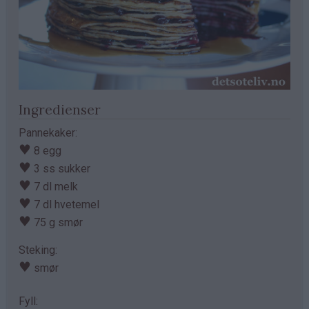
Ingredienser
Pannekaker:
♥
8 egg
♥
3 ss sukker
♥
7 dl melk
♥
7 dl hvetemel
♥
75 g smør
Steking:
♥
smør
Fyll: