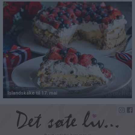
Hopp
til
hovedinnhold