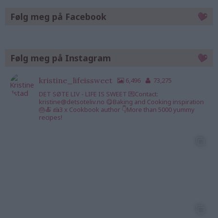
Følg meg på Facebook
Følg meg på Instagram
kristine_lifeissweet
6,496
73,275
DET SØTE LIV - LIFE IS SWEET 💌Contact:
kristine@detsoteliv.no 😋Baking and Cooking inspiration
🎂🍝 🍰3 x Cookbook author 👇More than 5000 yummy
recipes!
kristine_lifeisswee
kristine_lifeisswee
kristine_lifeisswee
t
t
t
7 Aug
7 Aug
6 Aug
kristine_lifeisswee
kristine_lifeisswee
kristine_lifeisswee
t
t
t