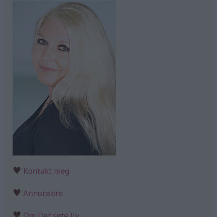
♥
Kontakt meg
♥
Annonsere
♥
Om Det søte liv