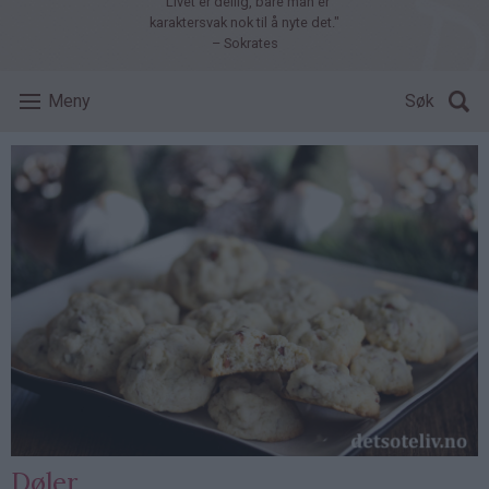
"Livet er deilig, bare man er
karaktersvak nok til å nyte det."
– Sokrates
Meny
Søk
Døler