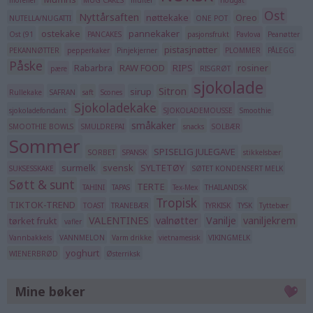
Ost
Nyttårsaften
nøttekake
Oreo
NUTELLA/NUGATTI
ONE POT
ostekake
pannekaker
Ost (91
PANCAKES
pasjonsfrukt
Pavlova
Peanøtter
pistasjnøtter
PEKANNØTTER
pepperkaker
Pinjekjerner
PLOMMER
PÅLEGG
Påske
Rabarbra
RAW FOOD
RIPS
rosiner
pære
RISGRØT
sjokolade
Sitron
sirup
Rullekake
SAFRAN
saft
Scones
Sjokoladekake
sjokoladefondant
SJOKOLADEMOUSSE
Smoothie
småkaker
SMOOTHIE BOWLS
SMULDREPAI
snacks
SOLBÆR
Sommer
SPISELIG JULEGAVE
SORBET
SPANSK
stikkelsbær
surmelk
svensk
SYLTETØY
SUKSESSKAKE
SØTET KONDENSERT MELK
Søtt & sunt
TERTE
TAHINI
TAPAS
Tex-Mex
THAILANDSK
Tropisk
TIKTOK-TREND
TOAST
TRANEBÆR
TYRKISK
TYSK
Tyttebær
VALENTINES
valnøtter
Vanilje
vaniljekrem
tørket frukt
vafler
Vannbakkels
VANNMELON
Varm drikke
vietnamesisk
VIKINGMELK
yoghurt
WIENERBRØD
Østerriksk
Mine bøker