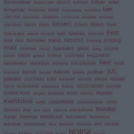
Barneselskap
blåbær
boller
Belgiske vafler
BISCOTTI
BLØTKAKE
bær
bringebær
Brownies
BRØD
Brødpudding
butterdeig
cookies
CAKE POPS
cappuccino
Cheesecake
COCA-COLA
cornflakes
Dessert
cupcakes
DRIKKE
Drink
DADLER
DANSK
DONUTS
Fest
eple
Eplekake
Dulce de leche
eltefritt
ENGELSK
FASTELAVN
formkake
fransk
FROKOST
Frosting
Fromasj
FIKEN
FINSK
Frukt
Gjærbakst
glasur
FRUKTKAKE
FUDGE
Gløgg
GODTERI
GRESK
Grillmat
HALLOWEEN
granola
gresskar
GULROTKAKE
Høst
hasselnøtter
Havregryn
Honning
hvit sjokolade
INDISK
JUL
Iskrem
italiensk
jordbær
Indonesisk
Islandsk
JAPANSK
Julekaker
JULETAPAS
kaffe
karamell
KIKERTER
KINESISK
KIRSEBÆR
KOLDTBORD
KJEKS
KLADDKAKE
Kokos
konfekt
knekkebrød
krem
Krydder
KONFEKTKAKE
Konjakk
KOREANSK
KRINGLE
Kveldskos
LANGPANNE
LAKRIS
LATINAMERIKANSK
LEFSER
Mandler
likør
mandelbunn
LIBANESISK
lime
Lucia
Macarons
marengs
mango
MARMELADE
MAROKKANSK
Marshmallows
marsipan
MARSIPANKAKE
Meze
Midtøsten
Milkshake
MINT
MOCKTAIL
NORSK
Muffins
moreller
MUG CAKES
multer
nougat