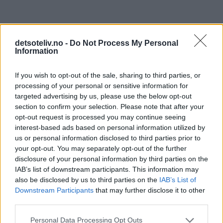
detsoteliv.no -
Do Not Process My Personal
Information
3 kommentarer
If you wish to opt-out of the sale, sharing to third parties, or
processing of your personal or sensitive information for
targeted advertising by us, please use the below opt-out
Elise - 07.12.2022 - 21:09
section to confirm your selection. Please note that after your
opt-out request is processed you may continue seeing
Veldig gode småkaker - som jeg aldri hadde hørt om. Ny
interest-based ads based on personal information utilized by
julefavoritt!
us or personal information disclosed to third parties prior to
your opt-out. You may separately opt-out of the further
Svar
disclosure of your personal information by third parties on the
IAB’s list of downstream participants. This information may
also be disclosed by us to third parties on the
IAB’s List of
Kristine - Det søte liv - 15.01.2023 - 19:59
Downstream Participants
that may further disclose it to other
third parties.
Som
Så hyggelig å høre! :-)
svar
Personal Data Processing Opt Outs
Svar