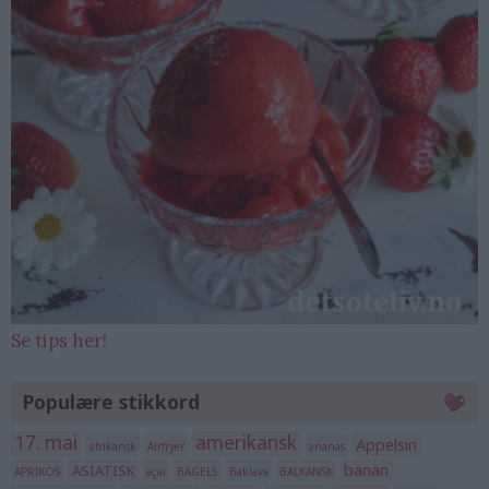
Se tips her!
Populære stikkord
17. mai
amerikansk
Appelsin
afrikansk
Airfryer
ananas
banan
ASIATISK
APRIKOS
açai
BAGELS
Baklava
BALKANSK