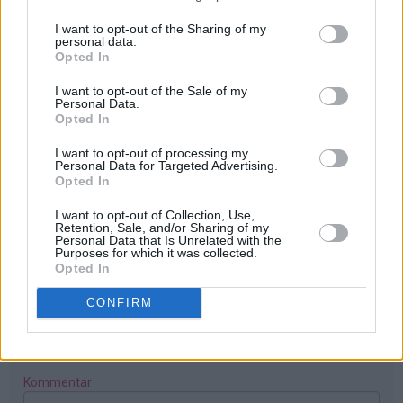
på
I want to opt-out of the Sharing of my
av
personal data.
Elise
Leif - 27.12.2024 - 12:40
Opted In
(ikke
Ser veldig gode ut, og skal prøves! Av bildet blir jeg
I want to opt-out of the Sale of my
bekreftet)
Personal Data.
minnet om Måkeskitt, som jeg elsker... mmm...
Opted In
Svar
I want to opt-out of processing my
Personal Data for Targeted Advertising.
Opted In
Skriv ny kommentar
I want to opt-out of Collection, Use,
Retention, Sale, and/or Sharing of my
Personal Data that Is Unrelated with the
Navn
E-post (publiseres ikke)
Purposes for which it was collected.
Opted In
CONFIRM
Hjemmeside
Kommentar