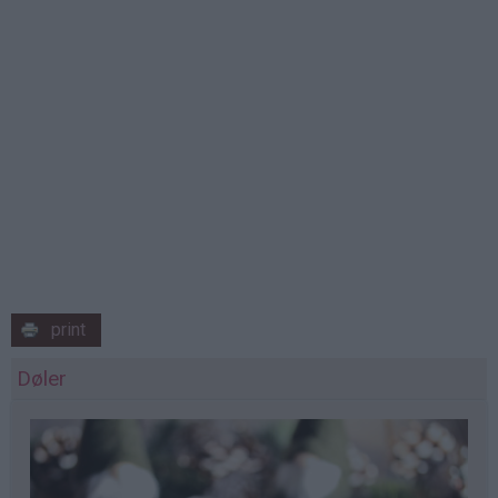
print
Døler