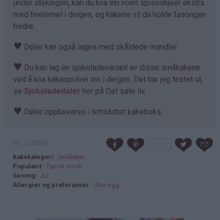
under stekingen, kan du kna inn noen spiseskjeer ekstra
med hvetemel i deigen, og kakene vil da holde fasongen
bedre.
♥
Døler kan også lages med skåldede mandler.
♥
Du kan lag en sjokoladevariant av disse småkakene
ved å kna kakaopulver inn i deigen. Det har jeg testet ut,
se
Sjokoladedøler
her på Det søte liv.
♥
Døler oppbevares i tettsluttet kakeboks.
06.12.2006
Kakekategori
Småkaker
Populært
Typisk norsk
Sesong
Jul
Allergier og preferanser
Uten egg