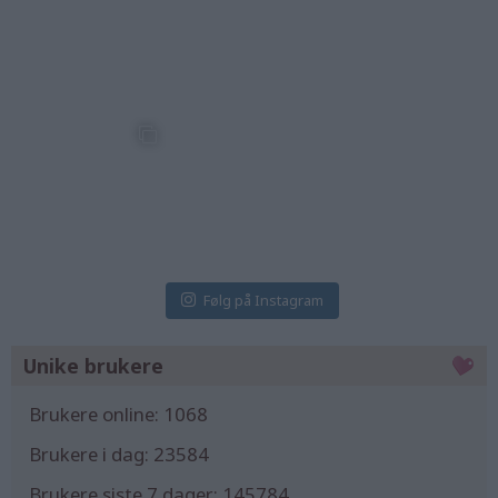
5 Aug
5 Aug
3 Aug
kristine_lifeisswee
kristine_lifeisswee
kristine_lifeisswee
t
t
t
2 Aug
1 Aug
31 Jul
Følg på Instagram
Unike brukere
Brukere online:
1068
Brukere i dag:
23584
Brukere siste 7 dager:
145784