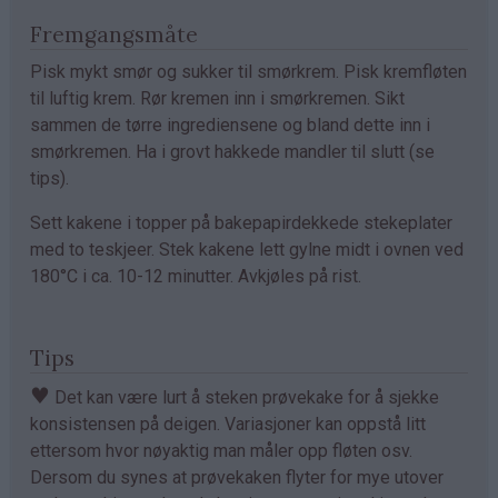
Fremgangsmåte
Pisk mykt smør og sukker til smørkrem. Pisk kremfløten
til luftig krem. Rør kremen inn i smørkremen. Sikt
sammen de tørre ingrediensene og bland dette inn i
smørkremen. Ha i grovt hakkede mandler til slutt (se
tips).
Sett kakene i topper på bakepapirdekkede stekeplater
med to teskjeer. Stek kakene lett gylne midt i ovnen ved
180°C i ca. 10-12 minutter. Avkjøles på rist.
Tips
♥
Det kan være lurt å steken prøvekake for å sjekke
konsistensen på deigen. Variasjoner kan oppstå litt
ettersom hvor nøyaktig man måler opp fløten osv.
Dersom du synes at prøvekaken flyter for mye utover