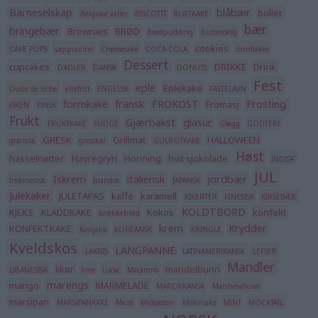
Barneselskap
blåbær
boller
Belgiske vafler
BISCOTTI
BLØTKAKE
bær
bringebær
Brownies
BRØD
Brødpudding
butterdeig
cookies
CAKE POPS
cappuccino
Cheesecake
COCA-COLA
cornflakes
Dessert
cupcakes
DRIKKE
Drink
DADLER
DANSK
DONUTS
Fest
eple
Eplekake
Dulce de leche
eltefritt
ENGELSK
FASTELAVN
formkake
fransk
FROKOST
Frosting
Fromasj
FIKEN
FINSK
Frukt
Gjærbakst
glasur
FRUKTKAKE
FUDGE
Gløgg
GODTERI
GRESK
Grillmat
HALLOWEEN
granola
gresskar
GULROTKAKE
Høst
hasselnøtter
Havregryn
Honning
hvit sjokolade
INDISK
JUL
Iskrem
italiensk
jordbær
Indonesisk
Islandsk
JAPANSK
Julekaker
JULETAPAS
kaffe
karamell
KIKERTER
KINESISK
KIRSEBÆR
KOLDTBORD
KJEKS
KLADDKAKE
Kokos
konfekt
knekkebrød
krem
Krydder
KONFEKTKAKE
Konjakk
KOREANSK
KRINGLE
Kveldskos
LANGPANNE
LAKRIS
LATINAMERIKANSK
LEFSER
Mandler
likør
mandelbunn
LIBANESISK
lime
Lucia
Macarons
marengs
mango
MARMELADE
MAROKKANSK
Marshmallows
marsipan
MARSIPANKAKE
Meze
Midtøsten
Milkshake
MINT
MOCKTAIL