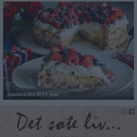
Hopp
til
hovedinnhold