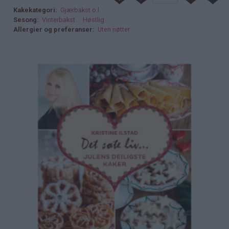
Kakekategori
Gjærbakst o.l.
Sesong
Vinterbakst
Høstlig
Allergier og preferanser
Uten nøtter