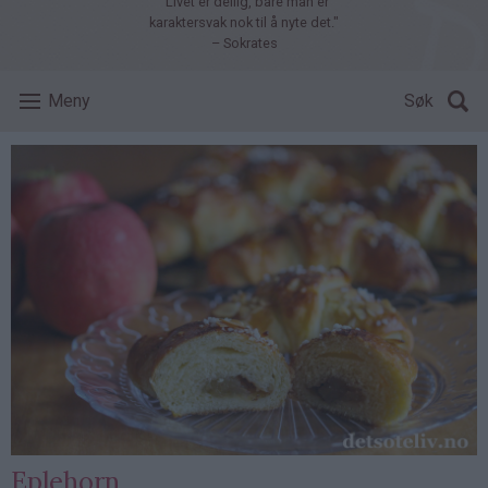
"Livet er deilig, bare man er
karaktersvak nok til å nyte det."
– Sokrates
Meny
Søk
Eplehorn