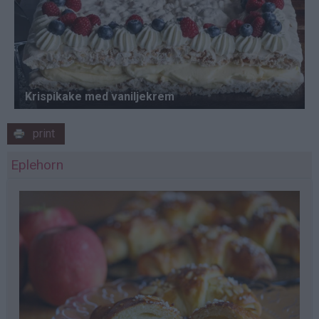
print
Eplehorn