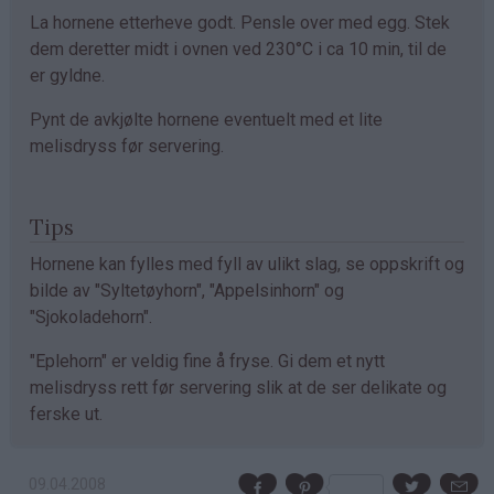
La hornene etterheve godt. Pensle over med egg. Stek
dem deretter midt i ovnen ved 230°C i ca 10 min, til de
er gyldne.
Pynt de avkjølte hornene eventuelt med et lite
melisdryss før servering.
Tips
Hornene kan fylles med fyll av ulikt slag, se oppskrift og
bilde av "Syltetøyhorn", "Appelsinhorn" og
"Sjokoladehorn".
"Eplehorn" er veldig fine å fryse. Gi dem et nytt
melisdryss rett før servering slik at de ser delikate og
ferske ut.
09.04.2008