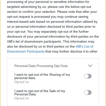
processing of your personal or sensitive information for
targeted advertising by us, please use the below opt-out
Wenche - 19.01.2024 - 14:46
section to confirm your selection. Please note that after your
opt-out request is processed you may continue seeing
Hei, har bakt eplehorn i dag og de var kjempegode! Er
interest-based ads based on personal information utilized by
veldig fornøyd med oppskriftene på siden din, de blir
us or personal information disclosed to third parties prior to
your opt-out. You may separately opt-out of the further
(nesten) alltid vellykkede😍
disclosure of your personal information by third parties on the
Svar
IAB’s list of downstream participants. This information may
also be disclosed by us to third parties on the
IAB’s List of
Skriv ny kommentar
Downstream Participants
that may further disclose it to other
third parties.
Personal Data Processing Opt Outs
Navn
E-post (publiseres ikke)
I want to opt-out of the Sharing of my
personal data.
Opted In
Hjemmeside
I want to opt-out of the Sale of my
Personal Data.
Opted In
Kommentar