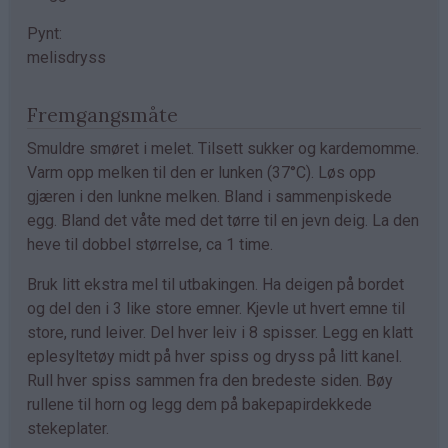
Pynt:
melisdryss
Fremgangsmåte
Smuldre smøret i melet. Tilsett sukker og kardemomme.
Varm opp melken til den er lunken (37°C). Løs opp
gjæren i den lunkne melken. Bland i sammenpiskede
egg. Bland det våte med det tørre til en jevn deig. La den
heve til dobbel størrelse, ca 1 time.
Bruk litt ekstra mel til utbakingen. Ha deigen på bordet
og del den i 3 like store emner. Kjevle ut hvert emne til
store, rund leiver. Del hver leiv i 8 spisser. Legg en klatt
eplesyltetøy midt på hver spiss og dryss på litt kanel.
Rull hver spiss sammen fra den bredeste siden. Bøy
rullene til horn og legg dem på bakepapirdekkede
stekeplater.