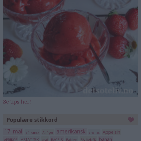
Se tips her!
Populære stikkord
17. mai
amerikansk
Appelsin
afrikansk
Airfryer
ananas
banan
ASIATISK
APRIKOS
açai
BAGELS
Baklava
BALKANSK