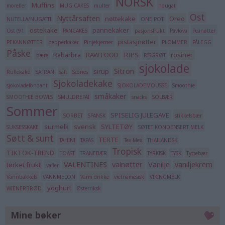
NORSK
Muffins
moreller
MUG CAKES
multer
nougat
Ost
Nyttårsaften
nøttekake
Oreo
NUTELLA/NUGATTI
ONE POT
ostekake
pannekaker
Ost (91
PANCAKES
pasjonsfrukt
Pavlova
Peanøtter
pistasjnøtter
PEKANNØTTER
pepperkaker
Pinjekjerner
PLOMMER
PÅLEGG
Påske
Rabarbra
RAW FOOD
RIPS
rosiner
pære
RISGRØT
sjokolade
Sitron
sirup
Rullekake
SAFRAN
saft
Scones
Sjokoladekake
sjokoladefondant
SJOKOLADEMOUSSE
Smoothie
småkaker
SMOOTHIE BOWLS
SMULDREPAI
snacks
SOLBÆR
Sommer
SPISELIG JULEGAVE
SORBET
SPANSK
stikkelsbær
surmelk
svensk
SYLTETØY
SUKSESSKAKE
SØTET KONDENSERT MELK
Søtt & sunt
TERTE
TAHINI
TAPAS
Tex-Mex
THAILANDSK
Tropisk
TIKTOK-TREND
TOAST
TRANEBÆR
TYRKISK
TYSK
Tyttebær
VALENTINES
valnøtter
Vanilje
vaniljekrem
tørket frukt
vafler
Vannbakkels
VANNMELON
Varm drikke
vietnamesisk
VIKINGMELK
yoghurt
WIENERBRØD
Østerriksk
Mine bøker