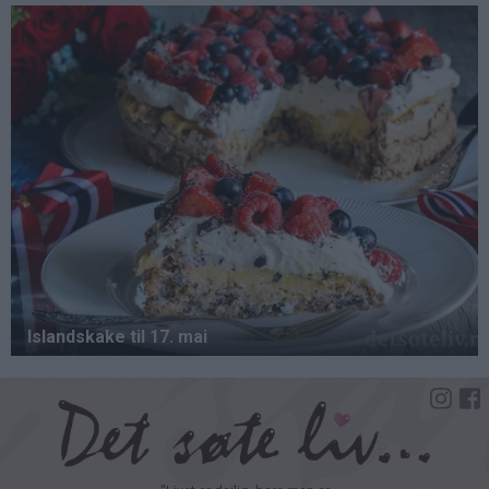
Hopp
til
hovedinnhold