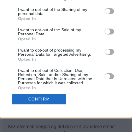
♥
1 glass eplesyltetøy med biter (se tips)
♥
kaneldryss
I want to opt-out of the Sharing of my
personal data.
♥
6 dl kremfløte
Opted In
♥
2 ss sukker
I want to opt-out of the Sale of my
Personal Data.
Pynt:
Opted In
♥
3 dl melis
I want to opt-out of processing my
♥
2-3 ss vann
Personal Data for Targeted Advertising.
♥
Opted In
kaneldryss
I want to opt-out of Collection, Use,
Retention, Sale, and/or Sharing of my
Fremgangsmåte
Personal Data that Is Unrelated with the
Purposes for which it was collected.
Bollene:
Opted In
Smelt smøret og ha i melken. Varm opp til lunken (37°C).
CONFIRM
Rør ut gjæren i væsken. Tilsett sukker, kanel og
bakepulver. Bland så i hvetemelet til du får en smidig
deig. Hev deigen i 45 minutter.
Kna sammen deigen og del den i 24 jevnstore emner.