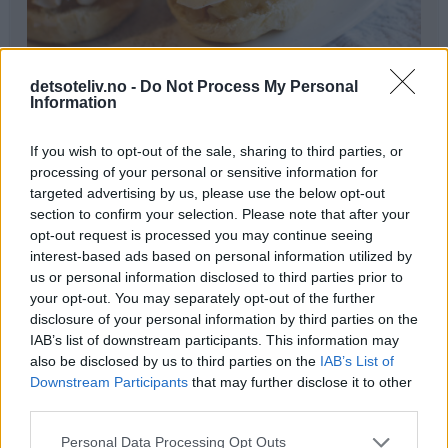
detsoteliv.no -
Do Not Process My Personal
Ingredienser
Information
♥
150 g smør
If you wish to opt-out of the sale, sharing to third parties, or
♥
3 dl melk
processing of your personal or sensitive information for
♥
50 g gjær
targeted advertising by us, please use the below opt-out
♥
section to confirm your selection. Please note that after your
1 dl sukker
opt-out request is processed you may continue seeing
♥
1 ts kanel
interest-based ads based on personal information utilized by
♥
1 ts bakepulver
us or personal information disclosed to third parties prior to
♥
ca 500 g hvetemel
your opt-out. You may separately opt-out of the further
disclosure of your personal information by third parties on the
Pensling:
IAB’s list of downstream participants. This information may
♥
also be disclosed by us to third parties on the
IAB’s List of
1 egg
Downstream Participants
that may further disclose it to other
♥
litt melk
third parties.
Fyll:
Personal Data Processing Opt Outs