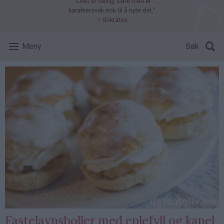
"Livet er deilig, bare man er
karaktersvak nok til å nyte det."
– Sokrates
Meny
Søk
Fastelavnsboller med eplefyll og kanel