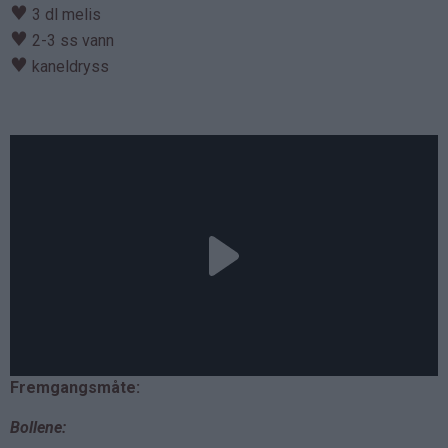
♥
3 dl melis
♥
2-3 ss vann
♥
kaneldryss
Fremgangsmåte:
Bollene: