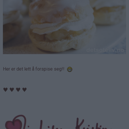
Her er det lett å forspise seg!!
♥
♥
♥
♥