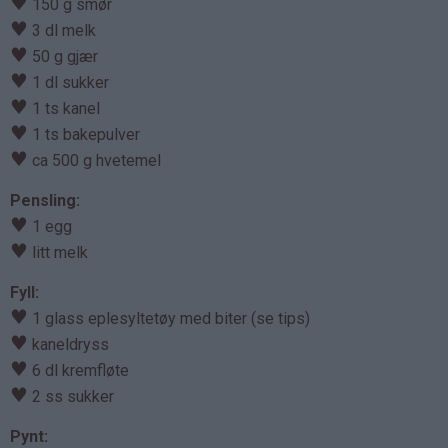
♥
150 g smør
♥
3 dl melk
♥
50 g gjær
♥
1 dl sukker
♥
1 ts kanel
♥
1 ts bakepulver
♥
ca 500 g hvetemel
Pensling:
♥
1 egg
♥
litt melk
Fyll:
♥
1 glass eplesyltetøy med biter (se tips)
♥
kaneldryss
♥
6 dl kremfløte
♥
2 ss sukker
Pynt: