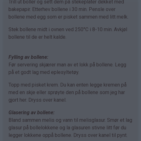
Trill ut boller og sett dem på stekeplater dekket med
bakepapir. Etterhev bollene i 30 min. Pensle over
bollene med egg som er pisket sammen med litt melk.
Stek bollene midt i ovnen ved 250°C i 8-10 min. Avkjøl
bollene til de er helt kalde.
Fylling av bollene:
Før servering skjærer man av et lokk på bollene. Legg
på et godt lag med eplesyltetøy.
Topp med pisket krem. Du kan enten legge kremen på
med en skje eller sprøyte den på bollene som jeg har
gjort her. Dryss over kanel.
Glasering av bollene:
Bland sammen melis og vann til melisglasur. Smør et lag
glasur på bollelokkene og la glasuren stivne litt før du
legger lokkene oppå bollene. Dryss over kanel til pynt.