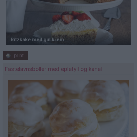
print
Fastelavnsboller med eplefyll og kanel