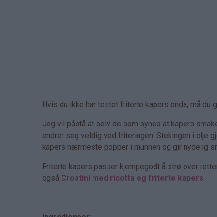
Hvis du ikke har testet friterte kapers enda, må du g
Jeg vil påstå at selv de som synes at kapers smaker f
endrer seg veldig ved friteringen. Stekingen i olje 
kapers nærmeste popper i munnen og gir nydelig s
Friterte kapers passer kjempegodt å strø over rett
også
Crostini med ricotta og friterte kapers
.
Ingredienser: