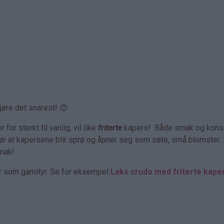
jøre det snarest! 😍
or sterkt til vanlig, vil like
friterte
kapers! Både smak og kons
gjør at kapersene blir sprø og åpner seg som søte, små blomster. 
mak!
er som garnityr. Se for eksempel
Laks crudo med friterte kape