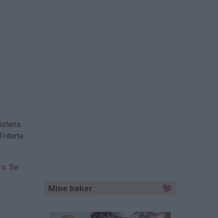
istens
Friterte
rs
. Se
Mine bøker