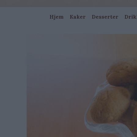
Main
Hjem
Kaker
Desserter
Drik
navigation