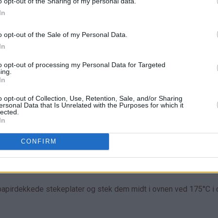
o opt-out of the Sharing of my personal data.
In
o opt-out of the Sale of my Personal Data.
In
to opt-out of processing my Personal Data for Targeted
ing.
In
o opt-out of Collection, Use, Retention, Sale, and/or Sharing
ersonal Data that Is Unrelated with the Purposes for which it
lected.
In
CONFIRM
land
gen
en.
kepapirdekkede stekeplater og stek dem midt i ovnen ved 175°C i 