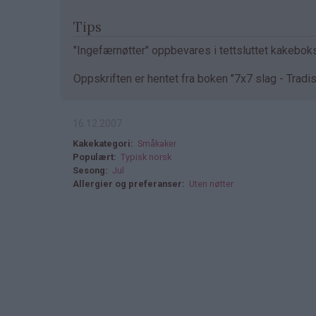
Tips
"Ingefærnøtter" oppbevares i tettsluttet kakeboks
Oppskriften er hentet fra boken "7x7 slag - Tradis
16.12.2007
Kakekategori
Småkaker
Populært
Typisk norsk
Sesong
Jul
Allergier og preferanser
Uten nøtter