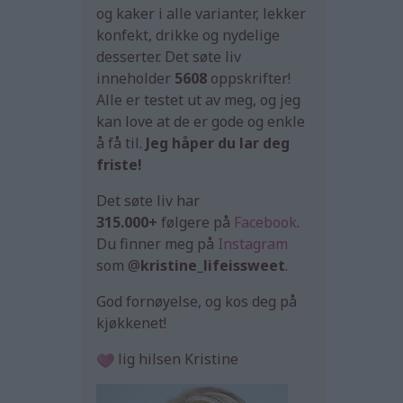
og kaker i alle varianter, lekker
konfekt, drikke og nydelige
desserter. Det søte liv
inneholder
5608
oppskrifter!
Alle er testet ut av meg, og jeg
kan love at de er gode og enkle
å få til.
Jeg håper du lar deg
friste!
Det søte liv har
315.000+
følgere på
Facebook
.
Du finner meg på
Instagram
som @
kristine_lifeissweet
.
God fornøyelse, og kos deg på
kjøkkenet!
lig hilsen Kristine