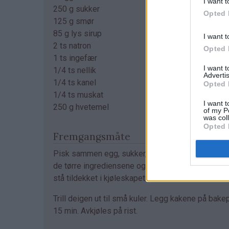
I want t
250 g sukker
Opted 
125 g smør
85 g lys sirup
I want t
2 ts natron
Opted 
1 ts ingefær
I want 
1/4 ts nellik
Advertis
1/4 ts kanel
Opted 
1/4 ts muskat
I want t
250 g hvetemel
of my P
was col
Opted 
Fremgangsmåte
Pisk sammen egg, sukker, mykt smør og sirup. B
de tørre ingrediensene og rør inn i deigen. La dei
stå tildekket i kjøleskapet i 2 timer eller over natt
Trill deigen ut til små kuler. Legg kakene på ba
15 min. Avkjøles på rist.