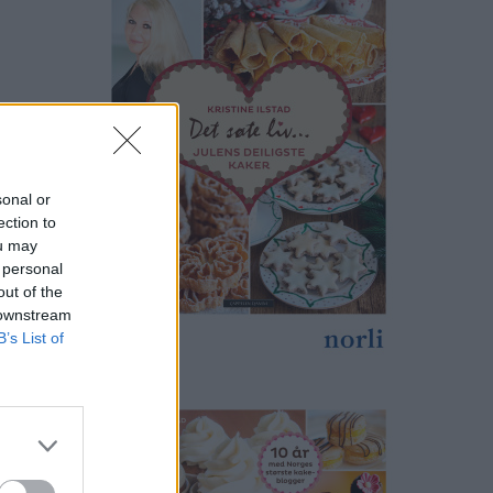
sonal or
ection to
ou may
 personal
out of the
 downstream
B’s List of
print