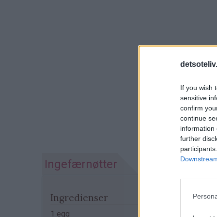
detsoteliv
If you wish 
sensitive in
confirm you
continue se
information 
further disc
participants
Downstream 
Ingefærnøtter
Ingredienser
Persona
1 egg