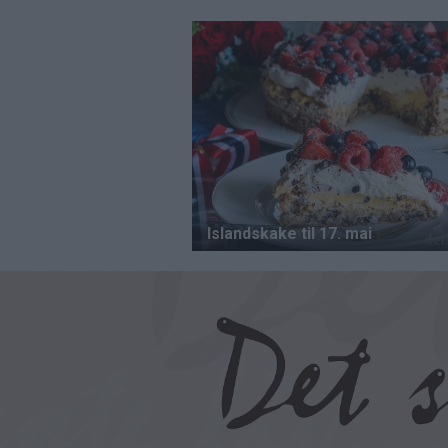
Hopp
til
hovedinnhold