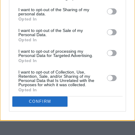
I want to opt-out of the Sharing of my
personal data.
Opted In
I want to opt-out of the Sale of my
Personal Data.
Opted In
I want to opt-out of processing my
Personal Data for Targeted Advertising.
Opted In
I want to opt-out of Collection, Use,
Retention, Sale, and/or Sharing of my
Personal Data that Is Unrelated with the
Purposes for which it was collected.
Kaninboller:
Opted In
Kaninboller lages ved å trille en stor bolle til ansikt og så
CONFIRM
legge to små boller til ører på toppen. Bruk 60 gram deig til
den store bollen og ca. 15 gram til hver av de to små bollene.