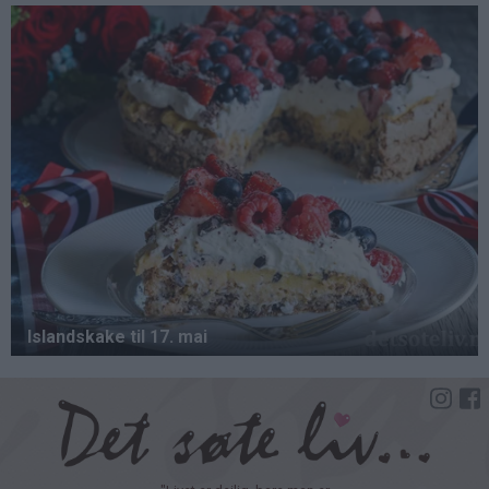
Hopp
til
hovedinnhold