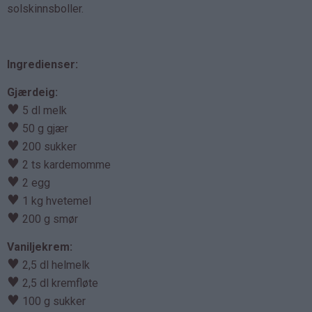
solskinnsboller.
Ingredienser:
Gjærdeig:
♥
5 dl melk
♥
50 g gjær
♥
200 sukker
♥
2 ts kardemomme
♥
2 egg
♥
1 kg hvetemel
♥
200 g smør
Vaniljekrem:
♥
2,5 dl helmelk
♥
2,5 dl kremfløte
♥
100 g sukker