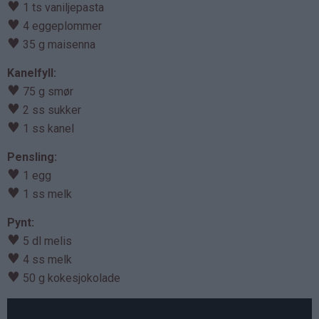
♥
1 ts vaniljepasta
♥
4 eggeplommer
♥
35 g maisenna
Kanelfyll:
♥
75 g smør
♥
2 ss sukker
♥
1 ss kanel
Pensling:
♥
1 egg
♥
1 ss melk
Pynt:
♥
5 dl melis
♥
4 ss melk
♥
50 g kokesjokolade