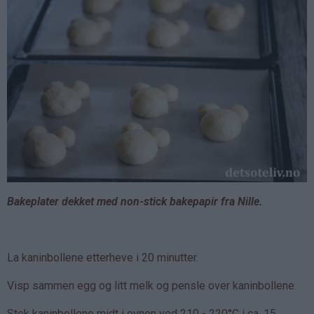
Bakeplater dekket med non-stick bakepapir fra Nille.
La kaninbollene etterheve i 20 minutter.
Visp sammen egg og litt melk og pensle over kaninbollene.
Stek kaninbollene midt i ovnen ved 210 - 220°C i ca. 15