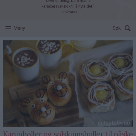
"Livet er deilig, bare man er
karaktersvak nok til å nyte det."
– Sokrates
Meny
Søk
Kaninboller og solskinnsboller til påske