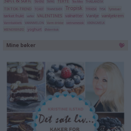
Søtt & sunt
TERTE
TAHINI
TAPAS
Tex-Mex
THAILANDSK
Tropisk
TIKTOK-TREND
TOAST
TRANEBÆR
TYRKISK
TYSK
Tyttebær
VALENTINES
valnøtter
Vanilje
vaniljekrem
tørket frukt
vafler
Vannbakkels
VANNMELON
Varm drikke
vietnamesisk
VIKINGMELK
yoghurt
WIENERBRØD
Østerriksk
Mine bøker