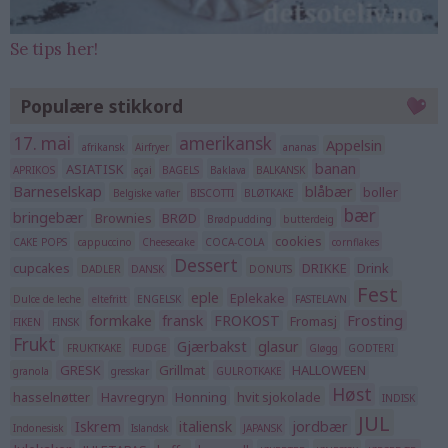
Se tips her!
Populære stikkord
17. mai
amerikansk
Appelsin
afrikansk
Airfryer
ananas
banan
ASIATISK
APRIKOS
açai
BAGELS
Baklava
BALKANSK
Barneselskap
blåbær
boller
Belgiske vafler
BISCOTTI
BLØTKAKE
bær
bringebær
Brownies
BRØD
Brødpudding
butterdeig
cookies
CAKE POPS
cappuccino
Cheesecake
COCA-COLA
cornflakes
Dessert
cupcakes
DRIKKE
Drink
DADLER
DANSK
DONUTS
Fest
eple
Eplekake
Dulce de leche
eltefritt
ENGELSK
FASTELAVN
formkake
fransk
FROKOST
Frosting
Fromasj
FIKEN
FINSK
Frukt
Gjærbakst
glasur
FRUKTKAKE
FUDGE
Gløgg
GODTERI
GRESK
Grillmat
HALLOWEEN
granola
gresskar
GULROTKAKE
Høst
hasselnøtter
Havregryn
Honning
hvit sjokolade
INDISK
JUL
Iskrem
italiensk
jordbær
Indonesisk
Islandsk
JAPANSK