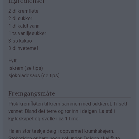
Ingredienser
2 dl kremfløte
2 dl sukker
1 dl kaldt vann
1 ts vaniljesukker
3 ss kakao
3 dl hvetemel
Fyll:
iskrem (se tips)
sjokoladesaus (se tips)
Fremgangsmåte
Pisk kremfløten til krem sammen med sukkeret. Tilsett
vannet. Bland det tørre og rør inn i deigen. La stå i
kjøleskapet og svelle i ca 1 time.
Ha en stor teskje deig i oppvarmet krumkakejern.
Steketiden er bare noen sekunder. Deigen skal flyte