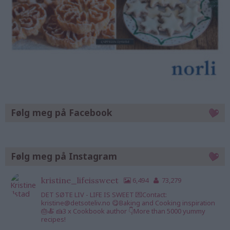
Følg meg på Facebook
Følg meg på Instagram
kristine_lifeissweet
6,494
73,279
DET SØTE LIV - LIFE IS SWEET 💌Contact:
kristine@detsoteliv.no 😋Baking and Cooking inspiration
🎂🍝 🍰3 x Cookbook author 👇More than 5000 yummy
recipes!