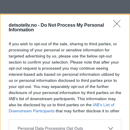
detsoteliv.no -
Do Not Process My Personal
Information
1 kommentar
If you wish to opt-out of the sale, sharing to third parties, or
processing of your personal or sensitive information for
targeted advertising by us, please use the below opt-out
Carina Monsen - 21.01.2018 - 23:16
section to confirm your selection. Please note that after your
opt-out request is processed you may continue seeing
Hei.
interest-based ads based on personal information utilized by
Hvor mange skåler gir denne oppskriften?
us or personal information disclosed to third parties prior to
your opt-out. You may separately opt-out of the further
Mvh, Carina
disclosure of your personal information by third parties on the
IAB’s list of downstream participants. This information may
Svar
also be disclosed by us to third parties on the
IAB’s List of
Downstream Participants
that may further disclose it to other
Skriv ny kommentar
third parties.
Personal Data Processing Opt Outs