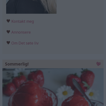
♥
Kontakt meg
♥
Annonsere
♥
Om Det søte liv
Sommerlig!