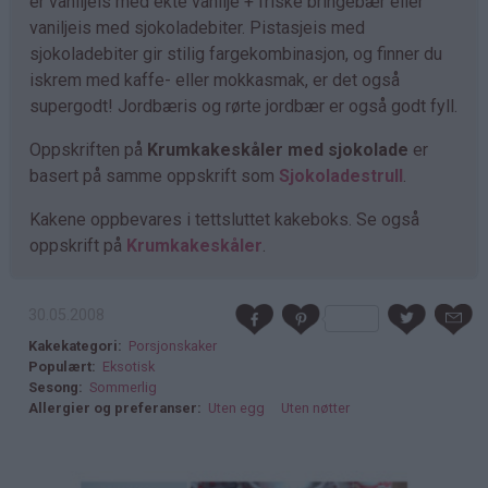
er vaniljeis med ekte vanilje + friske bringebær eller
vaniljeis med sjokoladebiter. Pistasjeis med
sjokoladebiter gir stilig fargekombinasjon, og finner du
iskrem med kaffe- eller mokkasmak, er det også
supergodt! Jordbæris og rørte jordbær er også godt fyll.
Oppskriften på
Krumkakeskåler med sjokolade
er
basert på samme oppskrift som
Sjokoladestrull
.
Kakene oppbevares i tettsluttet kakeboks. Se også
oppskrift på
Krumkakeskåler
.
30.05.2008
Kakekategori
Porsjonskaker
Populært
Eksotisk
Sesong
Sommerlig
Allergier og preferanser
Uten egg
Uten nøtter