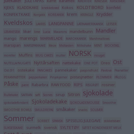
Julekaker
JULETAPAS
kaffe
karamell
KIKERTER
KINESISK
KIRSEBÆR
KOLDTBORD
KJEKS
KLADDKAKE
Kokos
konfekt
knekkebrød
krem
Krydder
KONFEKTKAKE
Konjakk
KOREANSK
KRINGLE
Kveldskos
LANGPANNE
LAKRIS
LATINAMERIKANSK
LEFSER
Mandler
likør
mandelbunn
LIBANESISK
lime
Lucia
Macarons
marengs
mango
MARMELADE
MAROKKANSK
Marshmallows
marsipan
MARSIPANKAKE
Meze
Midtøsten
Milkshake
MINT
MOCKTAIL
NORSK
Muffins
moreller
MUG CAKES
multer
nougat
Ost
Nyttårsaften
nøttekake
Oreo
NUTELLA/NUGATTI
ONE POT
ostekake
pannekaker
Ost (91
PANCAKES
pasjonsfrukt
Pavlova
Peanøtter
pistasjnøtter
PEKANNØTTER
pepperkaker
Pinjekjerner
PLOMMER
PÅLEGG
Påske
Rabarbra
RAW FOOD
RIPS
rosiner
pære
RISGRØT
sjokolade
Sitron
sirup
Rullekake
SAFRAN
saft
Scones
Sjokoladekake
sjokoladefondant
SJOKOLADEMOUSSE
Smoothie
småkaker
SMOOTHIE BOWLS
SMULDREPAI
snacks
SOLBÆR
Sommer
SPISELIG JULEGAVE
SORBET
SPANSK
stikkelsbær
surmelk
svensk
SYLTETØY
SUKSESSKAKE
SØTET KONDENSERT MELK