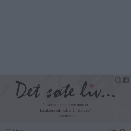
Hopp
til
hovedinnhold
"Livet er deilig, bare man er
karaktersvak nok til å nyte det."
– Sokrates