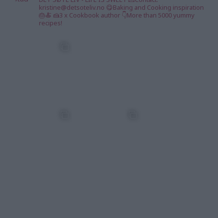
kristine@detsoteliv.no 😋Baking and Cooking inspiration
🎂🍝 🍰3 x Cookbook author 👇More than 5000 yummy
recipes!
kristine_lifeisswee
kristine_lifeisswee
kristine_lifeisswee
t
t
t
6 Aug
5 Aug
5 Aug
kristine_lifeisswee
kristine_lifeisswee
kristine_lifeisswee
t
t
t
3 Aug
2 Aug
1 Aug
kristine_lifeisswee
kristine_lifeisswee
kristine_lifeisswee
t
t
t