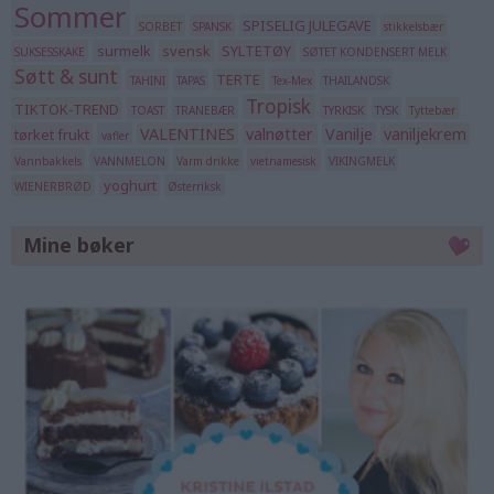
Sommer
SPISELIG JULEGAVE
SORBET
SPANSK
stikkelsbær
surmelk
svensk
SYLTETØY
SUKSESSKAKE
SØTET KONDENSERT MELK
Søtt & sunt
TERTE
TAHINI
TAPAS
Tex-Mex
THAILANDSK
Tropisk
TIKTOK-TREND
TOAST
TRANEBÆR
TYRKISK
TYSK
Tyttebær
VALENTINES
valnøtter
Vanilje
vaniljekrem
tørket frukt
vafler
Vannbakkels
VANNMELON
Varm drikke
vietnamesisk
VIKINGMELK
yoghurt
WIENERBRØD
Østerriksk
Mine bøker