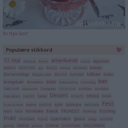
Se tips her!
Populære stikkord
17. mai
amerikansk
Appelsin
afrikansk
Airfryer
ananas
banan
ASIATISK
APRIKOS
açai
BAGELS
Baklava
BALKANSK
Barneselskap
blåbær
boller
Belgiske vafler
BISCOTTI
BLØTKAKE
bær
bringebær
Brownies
BRØD
Brødpudding
butterdeig
cookies
CAKE POPS
cappuccino
Cheesecake
COCA-COLA
cornflakes
Dessert
cupcakes
DRIKKE
Drink
DADLER
DANSK
DONUTS
Fest
eple
Eplekake
Dulce de leche
eltefritt
ENGELSK
FASTELAVN
formkake
fransk
FROKOST
Frosting
Fromasj
FIKEN
FINSK
Frukt
Gjærbakst
glasur
FRUKTKAKE
FUDGE
Gløgg
GODTERI
GRESK
Grillmat
HALLOWEEN
granola
gresskar
GULROTKAKE