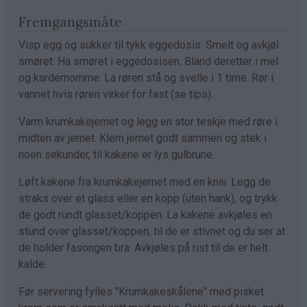
Fremgangsmåte
Visp egg og sukker til tykk eggedosis. Smelt og avkjøl
smøret. Ha smøret i eggedosisen. Bland deretter i mel
og kardemomme. La røren stå og svelle i 1 time. Rør i
vannet hvis røren virker for fast (se tips).
Varm krumkakejernet og legg en stor teskje med røre i
midten av jernet. Klem jernet godt sammen og stek i
noen sekunder, til kakene er lys gulbrune.
Løft kakene fra krumkakejernet med en kniv. Legg de
straks over et glass eller en kopp (uten hank), og trykk
de godt rundt glasset/koppen. La kakene avkjøles en
stund over glasset/koppen, til de er stivnet og du ser at
de holder fasongen bra. Avkjøles på rist til de er helt
kalde.
Før servering fylles "Krumkakeskålene" med pisket