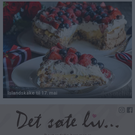
Hopp
til
hovedinnhold