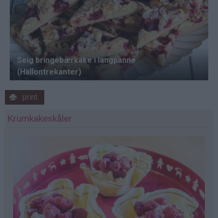
print
Krumkakeskåler