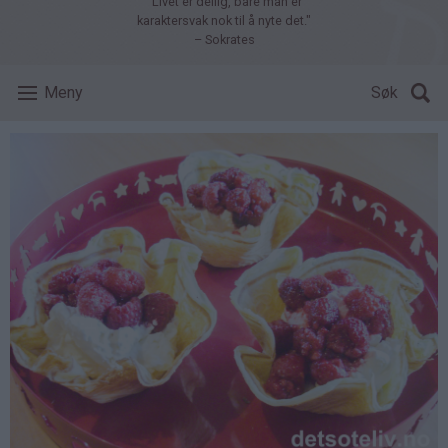
"Livet er deilig, bare man er
karaktersvak nok til å nyte det."
– Sokrates
Meny
Søk