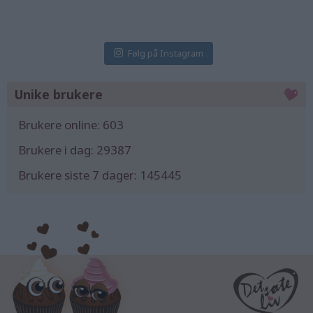
31 Jul
31 Jul
30 Jul
Følg på Instagram
Unike brukere
Brukere online:
603
Brukere i dag:
29387
Brukere siste 7 dager:
145445