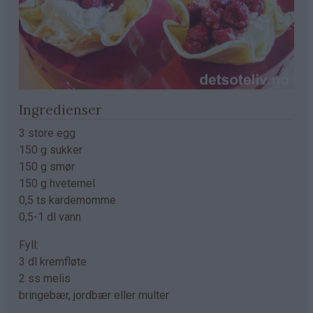
Ingredienser
3 store egg
150 g sukker
150 g smør
150 g hvetemel
0,5 ts kardemomme
0,5-1 dl vann
Fyll:
3 dl kremfløte
2 ss melis
bringebær, jordbær eller multer