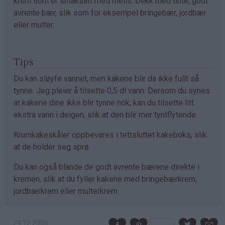
krem som er smaksatt med melis. Dekk med tinte, godt
avrente bær, slik som for eksempel bringebær, jordbær
eller multer.
Tips
Du kan sløyfe vannet, men kakene blir da ikke fullt så
tynne. Jeg pleier å tilsette 0,5 dl vann. Dersom du synes
at kakene dine ikke blir tynne nok, kan du tilsette litt
ekstra vann i deigen, slik at den blir mer tyntflytende.
Krumkakeskåler oppbevares i tettsluttet kakeboks, slik
at de holder seg sprø.
Du kan også blande de godt avrente bærene direkte i
kremen, slik at du fyller kakene med bringebærkrem,
jordbærkrem eller multerkrem.
24.12.2006