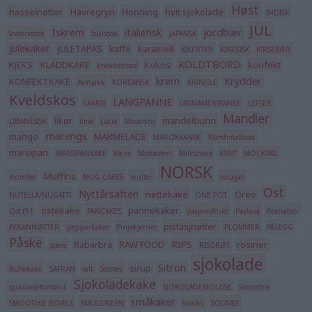
Høst
hasselnøtter
Havregryn
Honning
hvit sjokolade
INDISK
JUL
Iskrem
italiensk
jordbær
Indonesisk
Islandsk
JAPANSK
Julekaker
JULETAPAS
kaffe
karamell
KIKERTER
KINESISK
KIRSEBÆR
KOLDTBORD
KJEKS
KLADDKAKE
Kokos
konfekt
knekkebrød
krem
Krydder
KONFEKTKAKE
Konjakk
KOREANSK
KRINGLE
Kveldskos
LANGPANNE
LAKRIS
LATINAMERIKANSK
LEFSER
Mandler
likør
mandelbunn
LIBANESISK
lime
Lucia
Macarons
marengs
mango
MARMELADE
MAROKKANSK
Marshmallows
marsipan
MARSIPANKAKE
Meze
Midtøsten
Milkshake
MINT
MOCKTAIL
NORSK
Muffins
moreller
MUG CAKES
multer
nougat
Ost
Nyttårsaften
nøttekake
Oreo
NUTELLA/NUGATTI
ONE POT
ostekake
pannekaker
Ost (91
PANCAKES
pasjonsfrukt
Pavlova
Peanøtter
pistasjnøtter
PEKANNØTTER
pepperkaker
Pinjekjerner
PLOMMER
PÅLEGG
Påske
Rabarbra
RAW FOOD
RIPS
rosiner
pære
RISGRØT
sjokolade
Sitron
sirup
Rullekake
SAFRAN
saft
Scones
Sjokoladekake
sjokoladefondant
SJOKOLADEMOUSSE
Smoothie
småkaker
SMOOTHIE BOWLS
SMULDREPAI
snacks
SOLBÆR