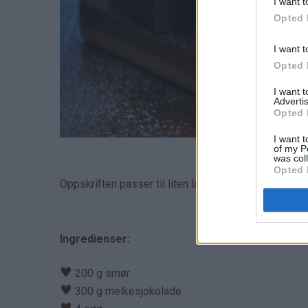
I want t
Opted 
I want t
Opted 
I want 
Advertis
Opted 
I want t
of my P
was col
Opted 
Oppskriften passer til liten langpanne.
Ingredienser:
♥
200 g smør
♥
300 g melkesjokolade