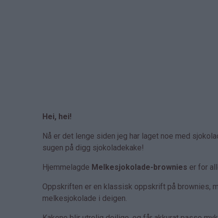
Hei, hei!
Nå er det lenge siden jeg har laget noe med sjokola
sugen på digg sjokoladekake!
Hjemmelagde
Melkesjokolade-brownies
er for a
Oppskriften er en klassisk oppskrift på brownies, 
melkesjokolade i deigen.
Kakene blir utrolig deilige, og får akkurat passe m