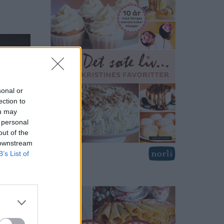
sonal or
ection to
ou may
 personal
out of the
 downstream
B’s List of