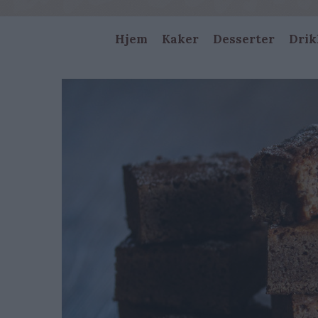
Main
Hjem
Kaker
Desserter
Drik
navigation