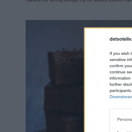
detsoteliv
If you wish 
sensitive in
confirm you
continue se
information 
further disc
participants
Downstream 
Persona