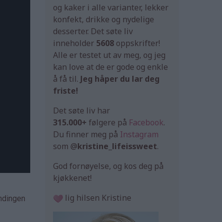
og kaker i alle varianter, lekker
konfekt, drikke og nydelige
desserter. Det søte liv
inneholder
5608
oppskrifter!
Alle er testet ut av meg, og jeg
kan love at de er gode og enkle
å få til.
Jeg håper du lar deg
friste!
Det søte liv har
315.000+
følgere på
Facebook
.
Du finner meg på
Instagram
som @
kristine_lifeissweet
.
God fornøyelse, og kos deg på
kjøkkenet!
lig hilsen Kristine
andingen