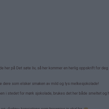
de her på Det søte liv, så her kommer en herlig oppskrift for de
lle dere som elsker smaken av mild og lys melkesjokolade!
men i stedet for mørk sjokolade, brukes det her både smeltet og 
yk og «fudgy» konsistens som brownies jo skal ha.