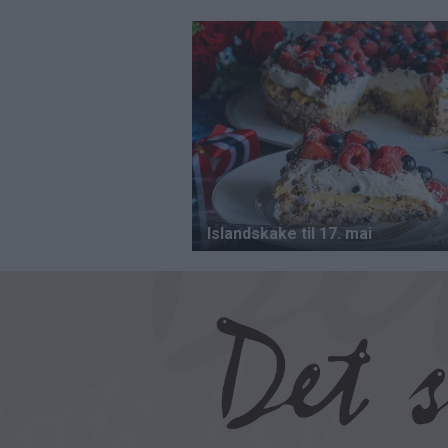
Hopp
til
hovedinnhold