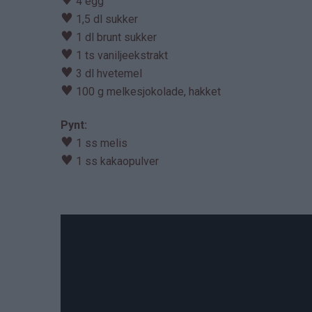
♥
4 egg
♥
1,5 dl sukker
♥
1 dl brunt sukker
♥
1 ts vaniljeekstrakt
♥
3 dl hvetemel
♥
100 g melkesjokolade, hakket
Pynt:
♥
1 ss melis
♥
1 ss kakaopulver