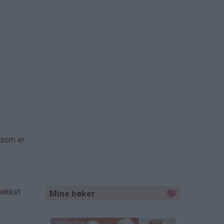
g som er
hakket
Mine bøker