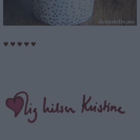
♥
♥
♥
♥
♥