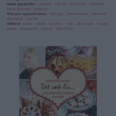
Sunne oppskrifter
Lavkalori
Lite fett
Raw Food
Sukkerfritt
Sunne desserter
Vegansk
Allergier og preferanser
Uten egg
Uten hvetemel
Uten melk
Uten nøtter
Lite fett
Stikkord
banan
Iskrem
Sommer
Frukt
Søtt & sunt
Tropisk
Vanilje
amerikansk
Dessert
RAW FOOD