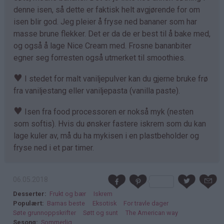
denne isen, så dette er faktisk helt avgjørende for om
isen blir god. Jeg pleier å fryse ned bananer som har
masse brune flekker. Det er da de er best til å bake med,
og også å lage Nice Cream med. Frosne bananbiter
egner seg forresten også utmerket til smoothies.
♥
I stedet for malt vaniljepulver kan du gjerne bruke frø
fra vaniljestang eller vaniljepasta (vanilla paste).
♥
Isen fra food processoren er nokså myk (nesten
som softis). Hvis du ønsker fastere iskrem som du kan
lage kuler av, må du ha mykisen i en plastbeholder og
fryse ned i et par timer.
06.05.2018
Desserter
Frukt og bær
Iskrem
Populært
Barnas beste
Eksotisk
For travle dager
Søte grunnoppskrifter
Søtt og sunt
The American way
Sesong
Sommerlig