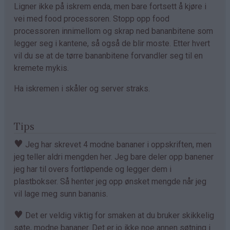
Ligner ikke på iskrem enda, men bare fortsett å kjøre i
vei med food processoren. Stopp opp food
processoren innimellom og skrap ned bananbitene som
legger seg i kantene, så også de blir moste. Etter hvert
vil du se at de tørre bananbitene forvandler seg til en
kremete mykis.
Ha iskremen i skåler og server straks.
Tips
♥
Jeg har skrevet 4 modne bananer i oppskriften, men
jeg teller aldri mengden her. Jeg bare deler opp banener
jeg har til overs fortløpende og legger dem i
plastbokser. Så henter jeg opp ønsket mengde når jeg
vil lage meg sunn bananis.
♥
Det er veldig viktig for smaken at du bruker skikkelig
søte, modne bananer. Det er jo ikke noe annen søtning i