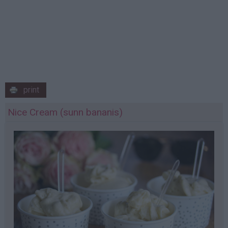
print
Nice Cream (sunn bananis)