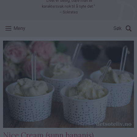
"Livet er deilig, bare man er
karaktersvak nok til å nyte det."
– Sokrates
Meny
Søk
Nice Cream (sunn bananis)