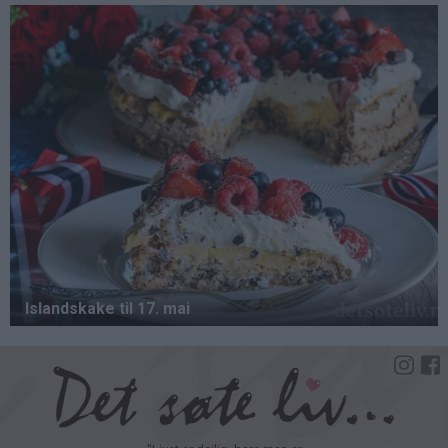
Hopp
til
hovedinnhold