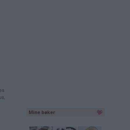
kes
us,
Mine bøker