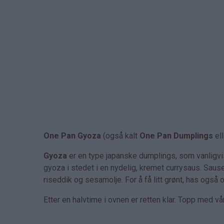
One Pan Gyoza
(også kalt
One Pan Dumplings
el
Gyoza
er en type japanske dumplings, som vanligv
gyoza i stedet i en nydelig, kremet currysaus. Sause
riseddik og sesamolje. For å få litt grønt, has også
Etter en halvtime i ovnen er retten klar. Topp med vår