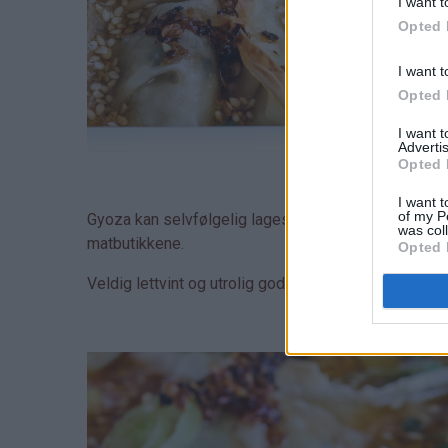
I want t
Opted 
I want t
Opted 
I want 
Advertis
Opted 
I want t
of my P
Gyoza kan selvfølgelig lages fra bunnen av, men i d
was col
matbutikkene.
Opted 
Veldig lettvint og utrolig godt!