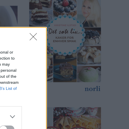
sonal or
ection to
ou may
 personal
out of the
 downstream
B’s List of