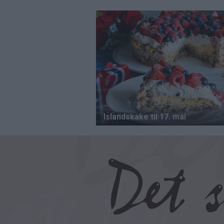
Hopp
til
hovedinnhold