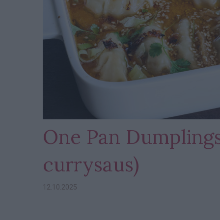
One Pan Dumplings
currysaus)
12.10.2025