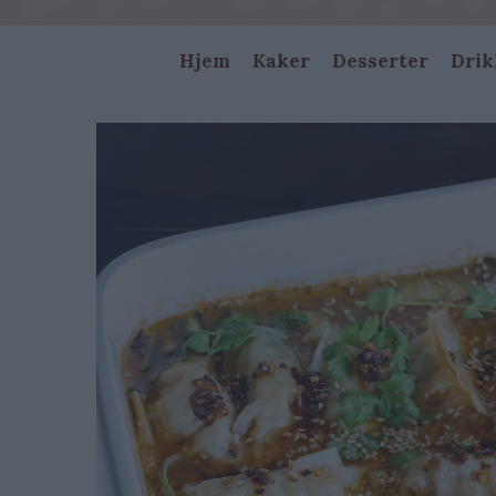
Main
Hjem
Kaker
Desserter
Drik
navigation