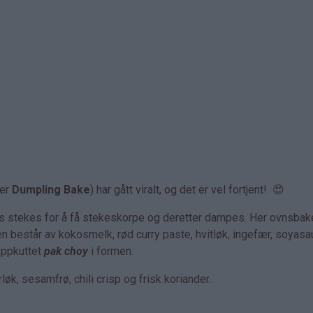
ler
Dumpling Bake
) har gått viralt, og det er vel fortjent! 😍
is stekes for å få stekeskorpe og deretter dampes. Her ovnsba
n består av kokosmelk, rød curry paste, hvitløk, ingefær, soyasa
 oppkuttet
pak choy
i formen.
løk, sesamfrø, chili crisp og frisk koriander.