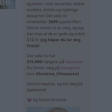
og kaker i alle varianter, lekker
konfekt, drikke og nydelige
desserter. Det søte liv
inneholder
5609
oppskrifter!
Alle er testet ut av meg, og jeg
kan love at de er gode og enkle
å få til.
Jeg håper du lar deg
friste!
Det søte liv har
315.000+
følgere på
Facebook
.
Du finner meg på
Instagram
som @
kristine_lifeissweet
.
God fornøyelse, og kos deg på
kjøkkenet!
lig hilsen Kristine