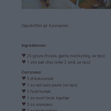
Oppskriften gir 4 porsjoner.
Ingredienser:
♥
25 gyoza (frosne, gjerne med kylling, se tips)
♥
1 stor pak choy (eller 2 små, se tips)
Currysaus:
♥
5 dl kokosmelk
♥
1 ss rød curry paste (se tips)
♥
3 fedd hvitløk
♥
1 ss revet fersk ingefær
♥
3 ss soyasaus
♥
1 ss brunt sukker