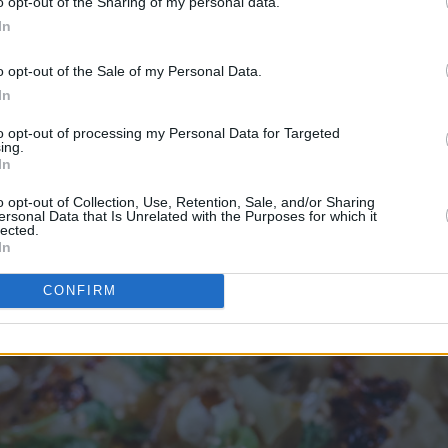
o opt-out of the Sharing of my personal data.
In
o opt-out of the Sale of my Personal Data.
In
to opt-out of processing my Personal Data for Targeted
ing.
In
o opt-out of Collection, Use, Retention, Sale, and/or Sharing
ersonal Data that Is Unrelated with the Purposes for which it
enne retten benyttes ferdiglagde gyoza, som fås kjøpt frosne i d
lected.
In
CONFIRM