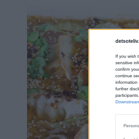
detsoteliv
If you wish 
sensitive in
confirm you
continue se
information 
further disc
participants
Downstream 
Persona