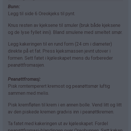
Bunn:
Legg til side 6 Oreokjeks til pynt.
Knus resten av kjeksene til smuler (bruk både kjeksene
og de lyse fyllet inni). Bland smulene med smeltet smør.
Legg kakeringen til en rund form (24 cm i diameter)
direkte på et fat. Press kjeksmassen jevnt utover i
formen. Sett fatet i kjøleskapet mens du forbereder
peanøttfromasjen.
Peanøttfromasj:
Pisk romtemperert kremost og peanøttsmør luftig
sammen med melis.
Pisk kremfløten til krem i en annen bolle. Vend litt og litt
av den piskede kremen gradvis inn i peanøttkremen.
Ta fatet med kakeringen ut av kjøleskapet. Fordel
peanøttfromasj-blandingen over Oreobunnen. Sett kaken