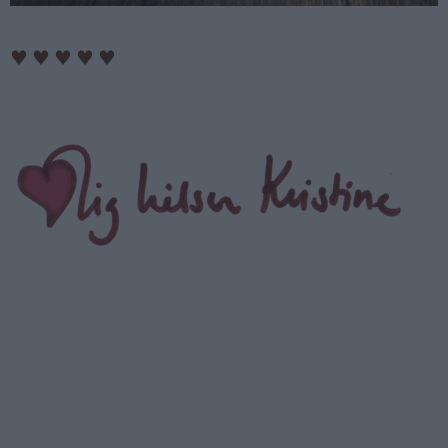
♥
♥
♥
♥
♥