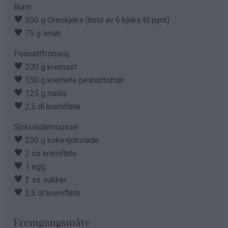
Bunn:
♥
300 g Oreokjeks (hold av 6 kjeks til pynt)
♥
75 g smør
Peanøttfromasj:
♥
200 g kremost
♥
150 g kremete peanøttsmør
♥
125 g melis
♥
2,5 dl kremfløte
Sjokolademousse:
♥
200 g kokesjokolade
♥
2 ss kremfløte
♥
1 egg
♥
2 ss sukker
♥
2,5 dl kremfløte
Fremgangsmåte