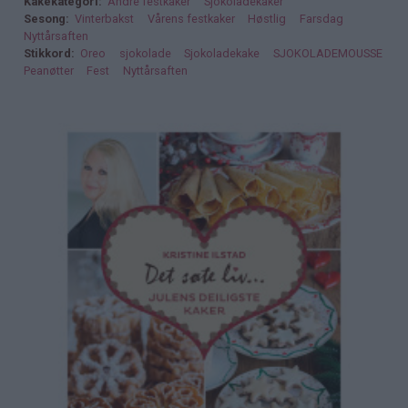
Kakekategori
Andre festkaker
Sjokoladekaker
Sesong
Vinterbakst
Vårens festkaker
Høstlig
Farsdag
Nyttårsaften
Stikkord
Oreo
sjokolade
Sjokoladekake
SJOKOLADEMOUSSE
Peanøtter
Fest
Nyttårsaften