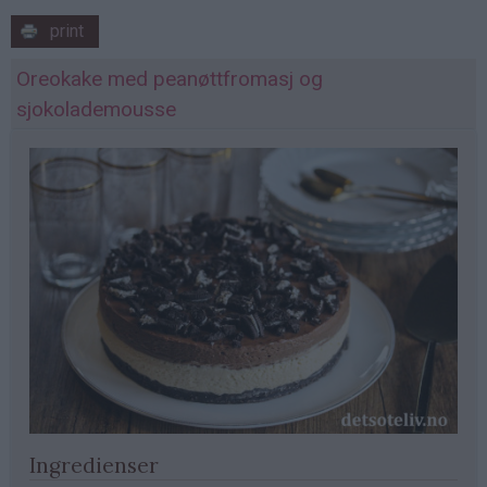
print
Oreokake med peanøttfromasj og
sjokolademousse
Ingredienser