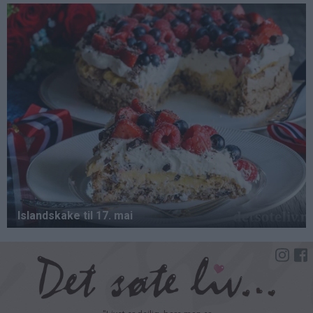
Hopp
til
hovedinnhold