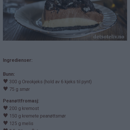
Ingredienser:
Bunn:
♥
300 g Oreokjeks (hold av 6 kjeks til pynt)
♥
75 g smør
Peanøttfromasj:
♥
200 g kremost
♥
150 g kremete peanøttsmør
♥
125 g melis