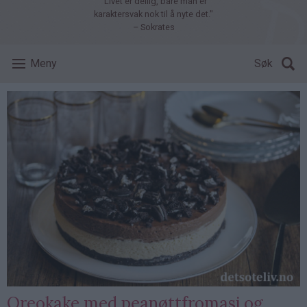
"Livet er deilig, bare man er
karaktersvak nok til å nyte det."
– Sokrates
Meny
Søk
Oreokake med peanøttfromasj og