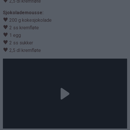
♥
2,5 dl kremfløte
Sjokolademousse:
♥
200 g kokesjokolade
♥
2 ss kremfløte
♥
1 egg
♥
2 ss sukker
♥
2,5 dl kremfløte