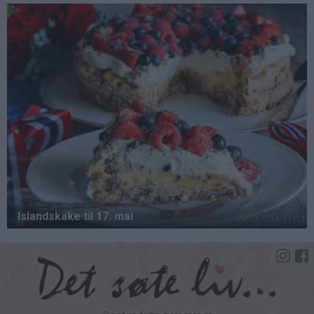
Hopp
til
hovedinnhold