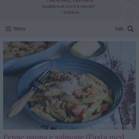
"Livet er deilig, bare man er
karaktersvak nok til å nyte det."
– Sokrates
Meny
Søk
Penne panna e salmone (Pasta med