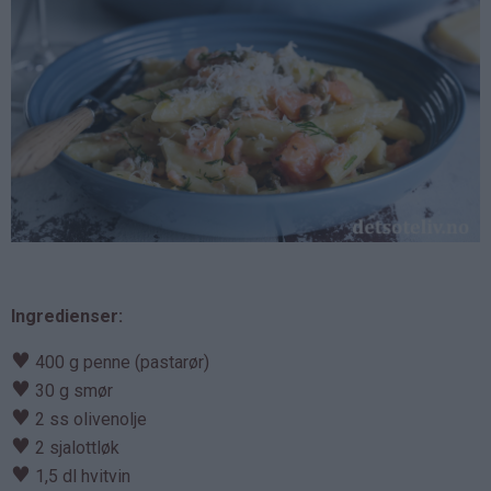
Ingredienser:
♥
400 g penne (pastarør)
♥
30 g smør
♥
2 ss olivenolje
♥
2 sjalottløk
♥
1,5 dl hvitvin