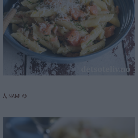
Å, NAM! 😋