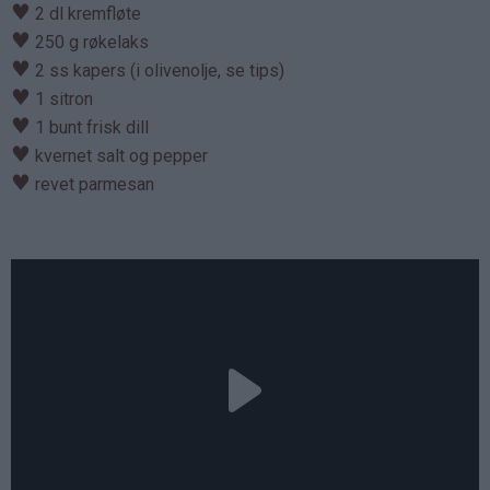
♥
2 dl kremfløte
♥
250 g røkelaks
♥
2 ss kapers (i olivenolje, se tips)
♥
1 sitron
♥
1 bunt frisk dill
♥
kvernet salt og pepper
♥
revet parmesan