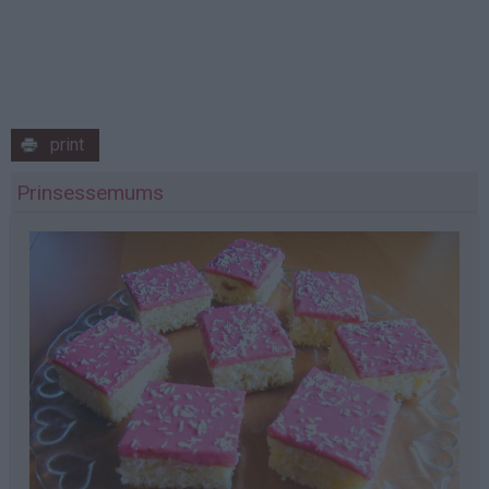
print
Prinsessemums