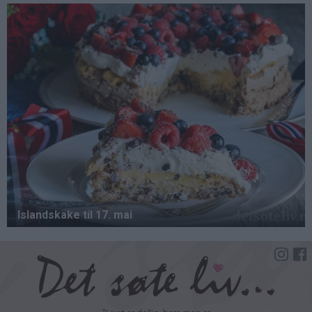
Hopp
til
hovedinnhold