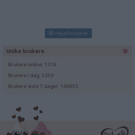
2 Aug
1 Aug
31 Jul
Følg på Instagram
Unike brukere
Brukere online:
1316
Brukere i dag:
5359
Brukere siste 7 dager:
146655