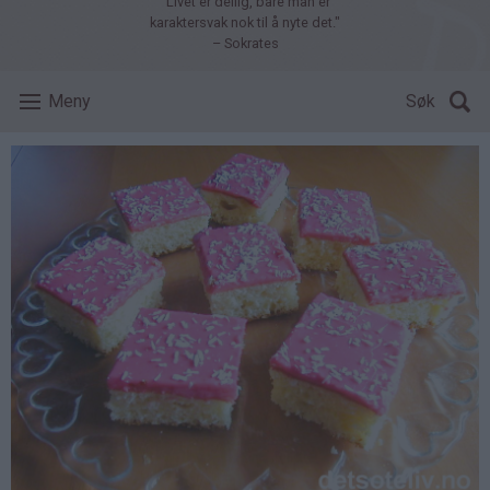
"Livet er deilig, bare man er
karaktersvak nok til å nyte det."
– Sokrates
Meny
Søk