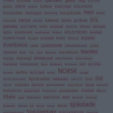
Gjærbakst
glasur
FRUKTKAKE
FUDGE
Gløgg
GODTERI
GRESK
Grillmat
HALLOWEEN
granola
gresskar
GULROTKAKE
Høst
hasselnøtter
Havregryn
Honning
hvit sjokolade
INDISK
JUL
Iskrem
italiensk
jordbær
Indonesisk
Islandsk
JAPANSK
Julekaker
JULETAPAS
kaffe
karamell
KIKERTER
KINESISK
KIRSEBÆR
KOLDTBORD
KJEKS
KLADDKAKE
Kokos
konfekt
knekkebrød
krem
Krydder
KONFEKTKAKE
Konjakk
KOREANSK
KRINGLE
Kveldskos
LANGPANNE
LAKRIS
LATINAMERIKANSK
LEFSER
Mandler
likør
mandelbunn
LIBANESISK
lime
Lucia
Macarons
marengs
mango
MARMELADE
MAROKKANSK
Marshmallows
marsipan
MARSIPANKAKE
Meze
Midtøsten
Milkshake
MINT
MOCKTAIL
NORSK
Muffins
moreller
MUG CAKES
multer
nougat
Ost
Nyttårsaften
nøttekake
Oreo
NUTELLA/NUGATTI
ONE POT
ostekake
pannekaker
Ost (91
PANCAKES
pasjonsfrukt
Pavlova
Peanøtter
pistasjnøtter
PEKANNØTTER
pepperkaker
Pinjekjerner
PLOMMER
PÅLEGG
Påske
Rabarbra
RAW FOOD
RIPS
rosiner
pære
RISGRØT
sjokolade
Sitron
sirup
Rullekake
SAFRAN
saft
Scones
Sjokoladekake
sjokoladefondant
SJOKOLADEMOUSSE
Smoothie