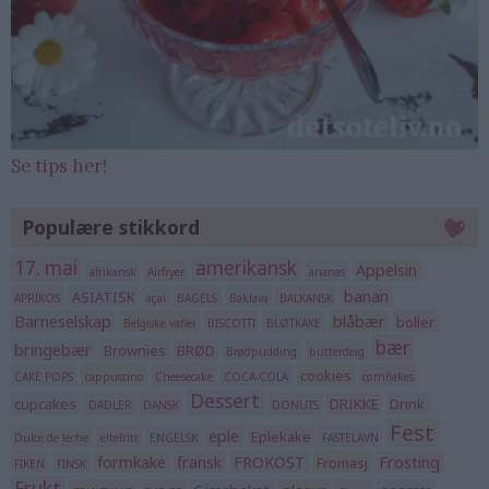
Se tips her!
Populære stikkord
17. mai
amerikansk
Appelsin
afrikansk
Airfryer
ananas
banan
ASIATISK
APRIKOS
açai
BAGELS
Baklava
BALKANSK
Barneselskap
blåbær
boller
Belgiske vafler
BISCOTTI
BLØTKAKE
bær
bringebær
Brownies
BRØD
Brødpudding
butterdeig
cookies
CAKE POPS
cappuccino
Cheesecake
COCA-COLA
cornflakes
Dessert
cupcakes
DRIKKE
Drink
DADLER
DANSK
DONUTS
Fest
eple
Eplekake
Dulce de leche
eltefritt
ENGELSK
FASTELAVN
formkake
fransk
FROKOST
Frosting
Fromasj
FIKEN
FINSK
Frukt