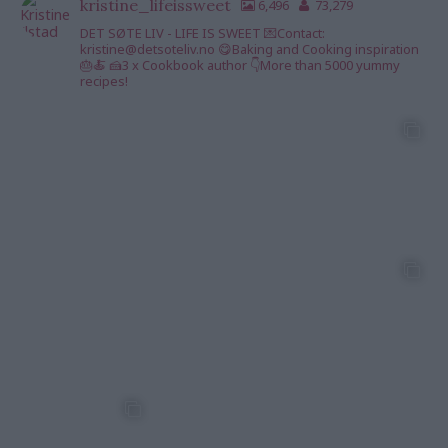
kristine_lifeissweet
6,496
73,279
DET SØTE LIV - LIFE IS SWEET 💌Contact:
kristine@detsoteliv.no 😋Baking and Cooking inspiration
🎂🍝 🍰3 x Cookbook author 👇More than 5000 yummy
recipes!
kristine_lifeisswee
kristine_lifeisswee
kristine_lifeisswee
t
t
t
7 Aug
7 Aug
6 Aug
kristine_lifeisswee
kristine_lifeisswee
kristine_lifeisswee
t
t
t
5 Aug
5 Aug
3 Aug
kristine_lifeisswee
kristine_lifeisswee
kristine_lifeisswee
t
t
t