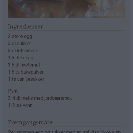
Ingredienser
2 store egg
3 dl sukker
3 dl lettrømme
1,5 dl kokos
3,5 dl hvetemel
1,5 ts bakepulver
1 ts vaniljesukker
Pynt:
3-4 dl melis med jordbærsmak
1-2 ss vann
Fremgangsmåte
Rør sammen egg og sukker med en stålvisp (ikke visp