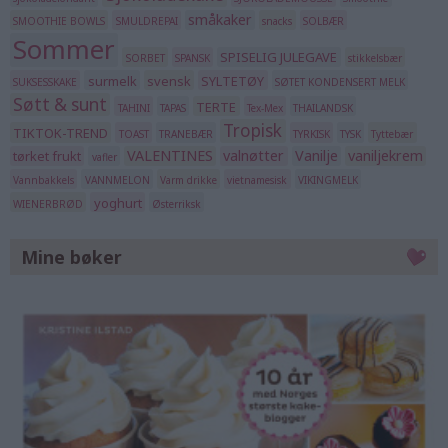
småkaker
SMOOTHIE BOWLS
SMULDREPAI
snacks
SOLBÆR
Sommer
SPISELIG JULEGAVE
SORBET
SPANSK
stikkelsbær
surmelk
svensk
SYLTETØY
SUKSESSKAKE
SØTET KONDENSERT MELK
Søtt & sunt
TERTE
TAHINI
TAPAS
Tex-Mex
THAILANDSK
Tropisk
TIKTOK-TREND
TOAST
TRANEBÆR
TYRKISK
TYSK
Tyttebær
VALENTINES
valnøtter
Vanilje
vaniljekrem
tørket frukt
vafler
Vannbakkels
VANNMELON
Varm drikke
vietnamesisk
VIKINGMELK
yoghurt
WIENERBRØD
Østerriksk
Mine bøker