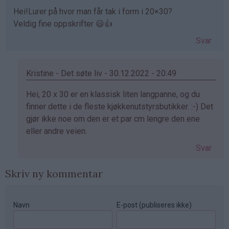
Hei!Lurer på hvor man får tak i form i 20×30?
Veldig fine oppskrifter 😃👍
Svar
Kristine - Det søte liv - 30.12.2022 - 20:49
Som
Hei, 20 x 30 er en klassisk liten langpanne, og du
svar
finner dette i de fleste kjøkkenutstyrsbutikker. :-) Det
på
gjør ikke noe om den er et par cm lengre den ene
av
eller andre veien.
Lene
Svar
(ikke
bekreftet)
Skriv ny kommentar
Navn
E-post (publiseres ikke)