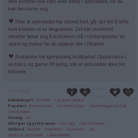
ikke kommer noe vann eller damp i sjokoladen, for da
kan den korne seg.
♥
Etter at sjokoladen har stivnet helt, går det lett å løfte
hele blokken ut av langpannen. Det kan imidlertid
deretter lønne seg å la blokken stå i romtemperatur en
stund og mykne før du skjærer den i firkanter.
♥
Riskakene har kjempelang holdbarhet. Oppbevares i
en boks, og gjerne litt kjølig, slik at sjokoladen ikke blir
klissete.
29.11.2022
Kakekategori
Konfekt
Langpannekaker
Populært
Barnas beste
For travle dager
Hjemmelaget konfekt
Trendy kaker
Sesong
Jul
Allergier og preferanser
Uten egg
Uten hvetemel
Stikkord
konfekt
Peanøtter
sjokolade
JUL
SPISELIG JULEGAVE
LANGPANNE