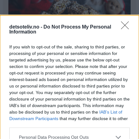
detsoteliv.no -
Do Not Process My Personal
Information
If you wish to opt-out of the sale, sharing to third parties, or
processing of your personal or sensitive information for
targeted advertising by us, please use the below opt-out
section to confirm your selection. Please note that after your
Ingredienser
opt-out request is processed you may continue seeing
interest-based ads based on personal information utilized by
♥
400 g melkesjokolade
us or personal information disclosed to third parties prior to
♥
200 g salte peanøtter
your opt-out. You may separately opt-out of the further
♥
100 g puffet ris
disclosure of your personal information by third parties on the
IAB’s list of downstream participants. This information may
also be disclosed by us to third parties on the
IAB’s List of
Fremgangsmåte
Downstream Participants
that may further disclose it to other
third parties.
Smelt melkesjokoladen (se tips).
Personal Data Processing Opt Outs
Bland peanøtter og puffet ris i en bolle. Ha den