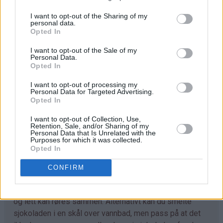
smeltede melkesjokoladen i bollen og rør godt sammen
I want to opt-out of the Sharing of my
personal data.
slik at sjokoladen fordeler seg jevnt.
Opted In
Ha blandingen i en bakepapirkledd, liten langpanne (ca.
I want to opt-out of the Sale of my
20 x 30 cm). Jevn til overflaten. Sett formen i
Personal Data.
Opted In
kjøleskapet i minst 3 timer, slik at sjokoladen stivner
helt.
I want to opt-out of processing my
Personal Data for Targeted Advertising.
Løft hele blokken ut av langpannen ved å ta tak i
Opted In
bakepapiret. Del opp i firkanter (se tips) og server.
I want to opt-out of Collection, Use,
Retention, Sale, and/or Sharing of my
Personal Data that Is Unrelated with the
Purposes for which it was collected.
Tips
Opted In
♥
Melkesjokoladen smeltes enkelt i plastbolle som du
CONFIRM
har i mikrobølgeovnen. Kjør 1 minutt, rør, og så 1 minutt
til. Fortsett til du ser at sjokoladen er helt myk og varm
og lett kan røres sammen. Alternativt kan du smelte
sjokoladen i en skål over vannbad, men pass på at det