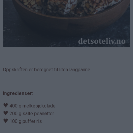
Oppskriften er beregnet til liten langpanne.
Ingredienser:
♥
400 g melkesjokolade
♥
200 g salte peanøtter
♥
100 g puffet ris