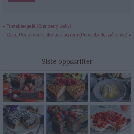
Tranebærgelé (Cranberry Jelly)
Cake Pops med sjokolade og rom (Punsjeboller på pinne)
Siste oppskrifter