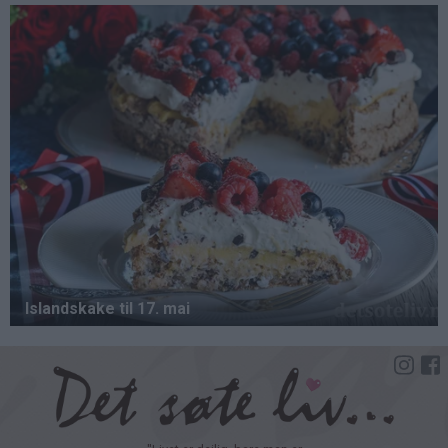
Hopp
til
hovedinnhold