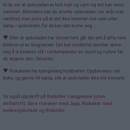
til du ser at sjokoladen er helt myk og varm og lett kan røres
sammen. Alternativt kan du smelte sjokoladen i en skål over
vannbad, men pass på at det ikke kommer noe vann eller
damp i sjokoladen, for da kan den korne seg.
♥
Etter at sjokoladen har stivnet helt, går det lett å løfte hele
blokken ut av langpannen. Det kan imidlertid deretter lønne
seg å la blokken stå i romtemperatur en stund og mykne før
du skjærer den i firkanter.
♥
Riskakene har kjempelang holdbarhet. Oppbevares i en
boks, og gjerne litt kjølig, slik at sjokoladen ikke blir klissete.
Se også oppskrift på
Risboller i langpanne (uten
delfiafett)
,
Sprø riskaker med Japp
,
Riskaker med
melkesjokolade
og
Risboller
.