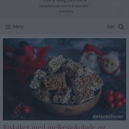
"Livet er deilig, bare man er
karaktersvak nok til å nyte det."
– Sokrates
Meny
Søk
Riskaker med melkesjokolade og