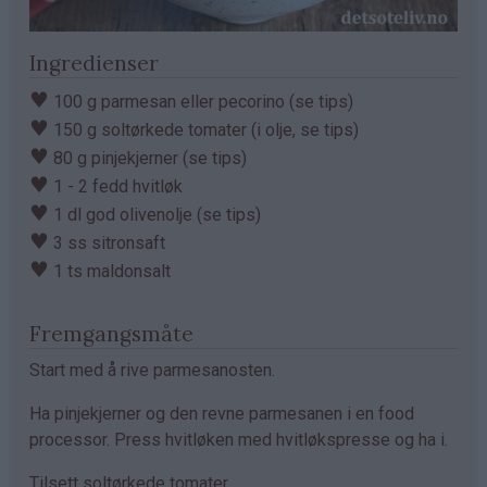
Ingredienser
♥
100 g parmesan eller pecorino (se tips)
♥
150 g soltørkede tomater (i olje, se tips)
♥
80 g pinjekjerner (se tips)
♥
1 - 2 fedd hvitløk
♥
1 dl god olivenolje (se tips)
♥
3 ss sitronsaft
♥
1 ts maldonsalt
Fremgangsmåte
Start med å rive parmesanosten.
Ha pinjekjerner og den revne parmesanen i en food
processor. Press hvitløken med hvitløkspresse og ha i.
Tilsett soltørkede tomater.