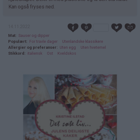
Kan også fryses ned.
14.11.2022
Mat
Sauser og dipper
Populært
For travle dager
Utenlandske klassikere
Allergier og preferanser
Uten egg
Uten hvetemel
Stikkord
italiensk
Ost
Kveldskos