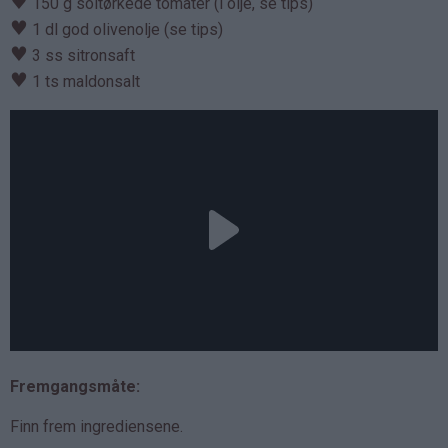
♥
150 g soltørkede tomater (i olje, se tips)
♥
1 dl god olivenolje (se tips)
♥
3 ss sitronsaft
♥
1 ts maldonsalt
Fremgangsmåte:
Finn frem ingrediensene.