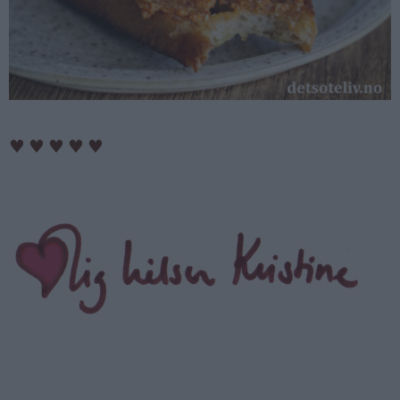
♥
♥
♥
♥
♥