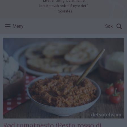
"Livet er deilig, bare man er
karaktersvak nok til å nyte det."
– Sokrates
Meny
Søk
Rød tomatpesto (Pesto rosso di