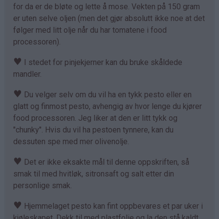
for da er de bløte og lette å mose. Vekten på 150 gram
er uten selve oljen (men det gjør absolutt ikke noe at det
følger med litt olje når du har tomatene i food
processoren).
♥
I stedet for pinjekjerner kan du bruke skåldede
mandler.
♥
Du velger selv om du vil ha en tykk pesto eller en
glatt og finmost pesto, avhengig av hvor lenge du kjører
food processoren. Jeg liker at den er litt tykk og
"chunky". Hvis du vil ha pestoen tynnere, kan du
dessuten spe med mer olivenolje.
♥
Det er ikke eksakte mål til denne oppskriften, så
smak til med hvitløk, sitronsaft og salt etter din
personlige smak.
♥
Hjemmelaget pesto kan fint oppbevares et par uker i
kjøleskapet. Dekk til med plastfolie og la den stå kaldt.