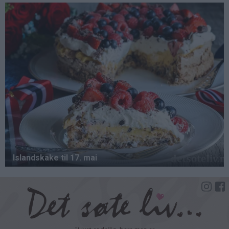
Hopp
til
hovedinnhold