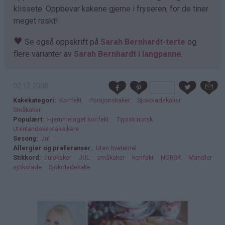
klissete. Oppbevar kakene gjerne i fryseren, for de tiner
meget raskt!
♥
Se også oppskrift på
Sarah Bernhardt-terte
og
flere varianter av
Sarah Bernhardt i langpanne
.
02.12.2008
Kakekategori
Konfekt
Porsjonskaker
Sjokoladekaker
Småkaker
Populært
Hjemmelaget konfekt
Typisk norsk
Utenlandske klassikere
Sesong
Jul
Allergier og preferanser
Uten hvetemel
Stikkord
Julekaker
JUL
småkaker
konfekt
NORSK
Mandler
sjokolade
Sjokoladekake