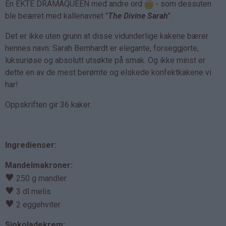
En EKTE DRAMAQUEEN med andre ord
- som dessuten
ble beæret med kallenavnet "
The Divine Sarah
".
Det er ikke uten grunn at disse vidunderlige kakene bærer
hennes navn: Sarah Bernhardt er elegante, forseggjorte,
luksuriøse og absolutt utsøkte på smak. Og ikke minst er
dette en av de mest berømte og elskede konfektkakene vi
har!
Oppskriften gir 36 kaker.
Ingredienser:
Mandelmakroner:
♥
250 g mandler
♥
3 dl melis
♥
2 eggehviter
Sjokoladekrem: