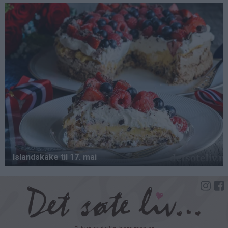
Hopp
til
hovedinnhold