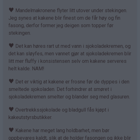
♥
Mandelmakronene flyter litt utover under stekingen.
Jeg synes at kakene blir finest om de får høy og fin
fasong, derfor former jeg deigen som topper før
stekingen.
♥
Det kan høres rart ut med vann i sjokoladekremen, og
det kan sløyfes, men vannet gjør at sjokoladekremen blir
litt mer fluffy i konsistensen selv om kakene serveres
helt kalde. NAM!
♥
Det er viktig at kakene er frosne før de dyppes i den
smeltede sjokoladen. Det forhindrer at smøret i
sjokoladekremen smelter og blander seg med glasuren.
♥
Overtrekkssjokolade og bladgull fås kjøpt i
kakeutstyrsbutikker.
♥
Kakene har meget lang holdbarhet, men bør
oppbevares kaldt, slik at de holder fasongen og ikke blir