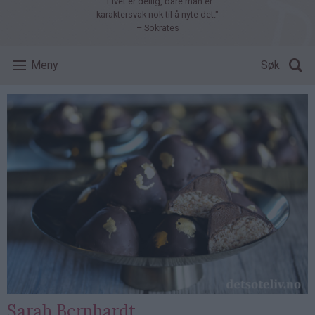
"Livet er deilig, bare man er
karaktersvak nok til å nyte det."
– Sokrates
Meny
Søk
Sarah Bernhardt