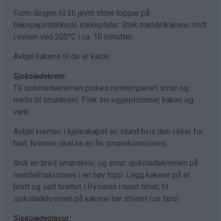
Form deigen til 36 jevnt store topper på
bakepapirdekkede stekeplater. Stek mandelkakene midt
i ovnen ved 200°C i ca. 10 minutter.
Avkjøl kakene til de er kalde.
Sjokoladekrem:
Til sjokoladekremen piskes romtemperert smør og
melis til smørkrem. Pisk inn eggeplommer, kakao og
vann.
Avkjøl kremen i kjøleskapet en stund hvis den virker for
bløt. Kremen skal ha en fin smørekonsistens.
Bruk en bred smørekniv, og smør sjokoladekremen på
mandelmakronene i en høy topp. Legg kakene på et
brett og sett brettet i fryseren i noen timer, til
sjokoladekremen på kakene har stivnet (se tips).
Sjokoladeglasur: