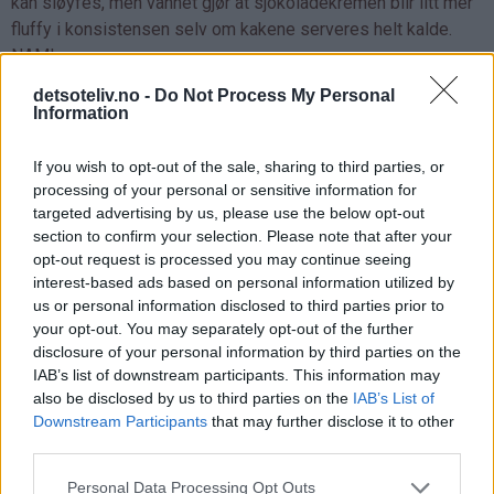
kan sløyfes, men vannet gjør at sjokoladekremen blir litt mer
fluffy i konsistensen selv om kakene serveres helt kalde.
NAM!
detsoteliv.no -
Do Not Process My Personal
♥
Det er viktig at kakene er frosne før de dyppes i den
Information
smeltede sjokoladen. Det forhindrer at smøret i
sjokoladekremen smelter og blander seg med glasuren.
If you wish to opt-out of the sale, sharing to third parties, or
processing of your personal or sensitive information for
♥
Overtrekkssjokolade og bladgull fås kjøpt i
targeted advertising by us, please use the below opt-out
kakeutstyrsbutikker.
section to confirm your selection. Please note that after your
opt-out request is processed you may continue seeing
interest-based ads based on personal information utilized by
us or personal information disclosed to third parties prior to
your opt-out. You may separately opt-out of the further
disclosure of your personal information by third parties on the
IAB’s list of downstream participants. This information may
also be disclosed by us to third parties on the
IAB’s List of
Downstream Participants
that may further disclose it to other
third parties.
Personal Data Processing Opt Outs