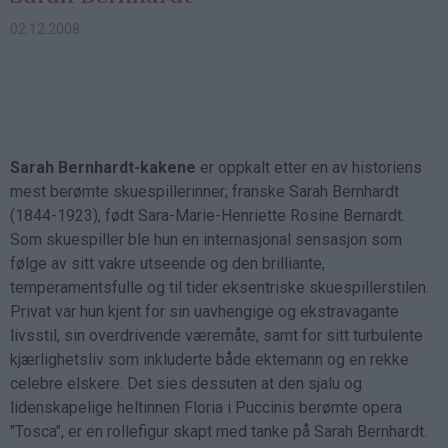
02.12.2008
Sarah Bernhardt-kakene
er oppkalt etter en av historiens
mest berømte skuespillerinner; franske Sarah Bernhardt
(1844-1923), født Sara-Marie-Henriette Rosine Bernardt.
Som skuespiller ble hun en internasjonal sensasjon som
følge av sitt vakre utseende og den brilliante,
temperamentsfulle og til tider eksentriske skuespillerstilen.
Privat var hun kjent for sin uavhengige og ekstravagante
livsstil, sin overdrivende væremåte, samt for sitt turbulente
kjærlighetsliv som inkluderte både ektemann og en rekke
celebre elskere. Det sies dessuten at den sjalu og
lidenskapelige heltinnen Floria i Puccinis berømte opera
"Tosca", er en rollefigur skapt med tanke på Sarah Bernhardt.