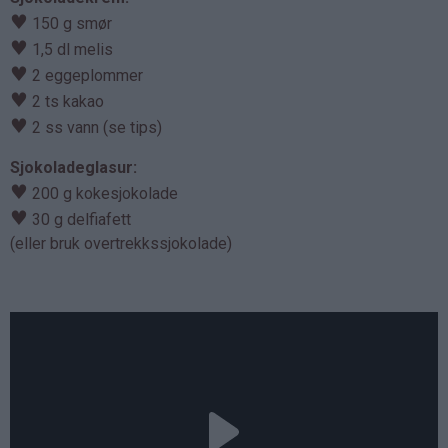
♥
150 g smør
♥
1,5 dl melis
♥
2 eggeplommer
♥
2 ts kakao
♥
2 ss vann (se tips)
Sjokoladeglasur:
♥
200 g kokesjokolade
♥
30 g delfiafett
(eller bruk overtrekkssjokolade)