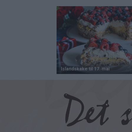
Hopp
til
hovedinnhold