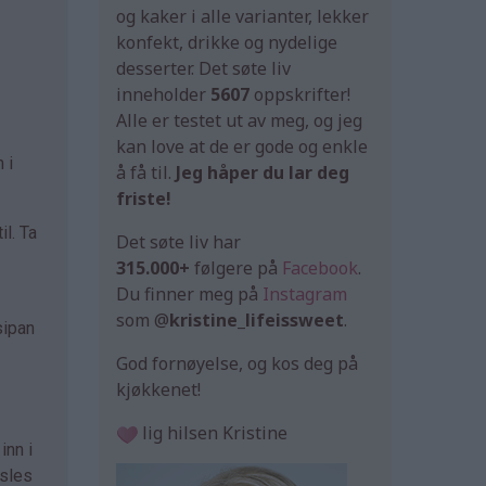
og kaker i alle varianter, lekker
konfekt, drikke og nydelige
desserter. Det søte liv
inneholder
5607
oppskrifter!
Alle er testet ut av meg, og jeg
kan love at de er gode og enkle
 i
å få til.
Jeg håper du lar deg
friste!
l. Ta
Det søte liv har
315.000+
følgere på
Facebook
.
Du finner meg på
Instagram
som @
kristine_lifeissweet
.
sipan
God fornøyelse, og kos deg på
kjøkkenet!
lig hilsen Kristine
inn i
nsles