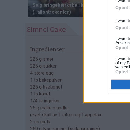
I want t
Opted 
I want t
Opted 
Simnel Cake
I want 
Advertis
Opted 
Ingredienser
I want t
225 g smør
of my P
225 g sukker
was col
Opted 
4 store egg
1 ts bakepulver
225 g hvetemel
1 ts kanel
1/4 ts ingefær
25 g malte mandler
revet skall av 1 sitron og 1 appelsin
2 ss melk
250 g lyse rosiner (sultanarosiner)