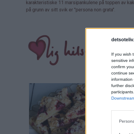
karakteristiske 11 marsipankulene på toppen av kak
på grunn av sitt svik er "persona non grata".
detsoteliv
If you wish 
sensitive in
confirm you
continue se
information 
further disc
participants
Downstream 
Persona