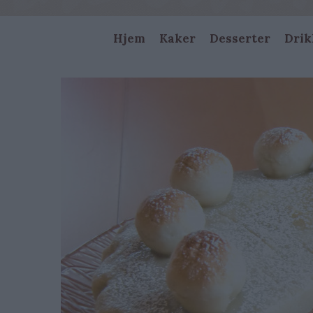
Main
Hjem
Kaker
Desserter
Drik
navigation