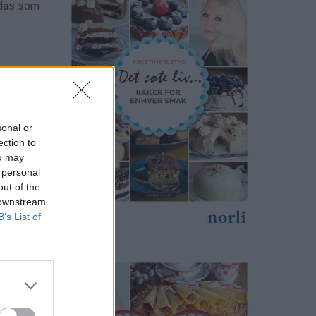
udas som
sonal or
ection to
ou may
 personal
out of the
 downstream
B’s List of