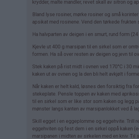
krydder, malte mandler, revet skall av sitron og appe
Bland lyse rosiner, mørke rosiner og små korinter
apsikat med rosinene. Vend den tørkede frukten så 
Ha halvparten av deigen i en smurt, rund form (24 
Kjevle ut 400 g marsipan til en sirkel som er omt
formen. Ha så over resten av deigen og jevn til ov
Stek kaken på rist midt i ovnen ved 170°C i 30 min
kaken ut av ovnen og la den bli helt avkjølt i form
Når kaken er helt kald, løsnes den forsiktig fra 
stekeplate. Pensle toppen av kaken med aprikoss
til en sirkel som er like stor som kaken og legg 
mønster langs kanten av marsipanlokket ved å lag
Skill egget i en eggeplomme og eggehvite. Trill re
eggehviten og fest dem i en sirkel oppå kaken (egg
marsipanen i midten av sirkelen med en kniv. Ti