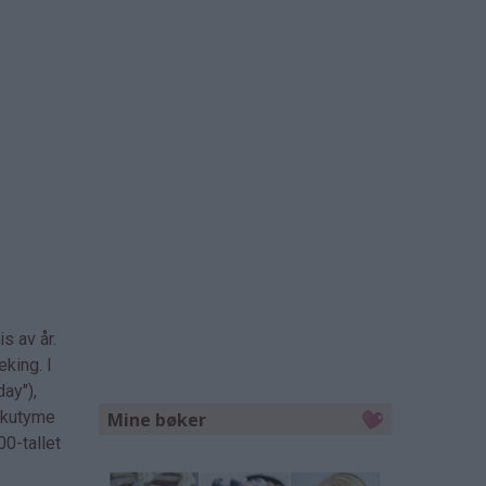
s av år.
king. I
ay"),
g kutyme
Mine bøker
00-tallet