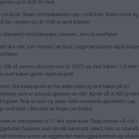
lsin og til slutt litt melk.
 i en bolle. Skjær cocktailbærene opp i små biter. Bland disse og
inn i deigen og rør til alt er godt blandet.
i diameter) med bakepapir i bunnen. Jevn til overflaten.
rent like stor som formen (se tips). Legg marsipanen oppå deigen
erflaten.
. Slå så varmen på ovnen ned til 150°C og stek kaken i 1,5 time ti
en (sett kaken gjerne i kjøleskapet).
formen. Dra bakepapiret av fra undersiden og sett kaken på en
yltetøy som er presset gjennom en sikt. Kjevle så ut 400 g mar
på toppen. Bruk en kniv og skjær vekk eventuelle ujevnheter. Lag
e små hakk i den med en finger (se bildet).
sten av marsipanen til 11 like store kuler. Dypp bunnen så vidt i
ehviten fungerer som lim når kaken blir stekt). Riss et rutenett 
l slutt blandes resten av eggehviten med eggeplommen og så pe