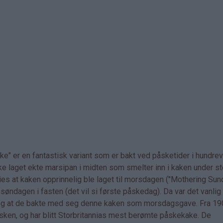
ke" er en fantastisk variant som er bakt ved påsketider i hundrevi
e laget ekte marsipan i midten som smelter inn i kaken under ste
ies at kaken opprinnelig ble laget til morsdagen ("Mothering Sund
søndagen i fasten (det vil si første påskedag). Da var det vanli
mor, og at de bakte med seg denne kaken som morsdagsgave. Fra 19
påsken, og har blitt Storbritannias mest berømte påskekake. De