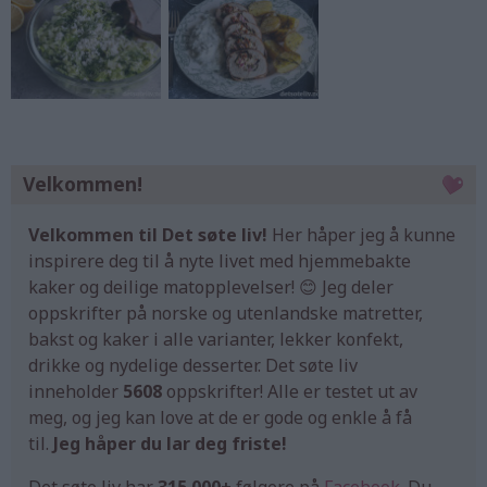
Velkommen!
Velkommen til Det søte liv!
Her håper jeg å kunne
inspirere deg til å nyte livet med hjemmebakte
kaker og deilige matopplevelser! 😊 Jeg deler
oppskrifter på norske og utenlandske matretter,
bakst og kaker i alle varianter, lekker konfekt,
drikke og nydelige desserter. Det søte liv
inneholder
5608
oppskrifter! Alle er testet ut av
meg, og jeg kan love at de er gode og enkle å få
til.
Jeg håper du lar deg friste!
Det søte liv har
315.000+
følgere på
Facebook
. Du