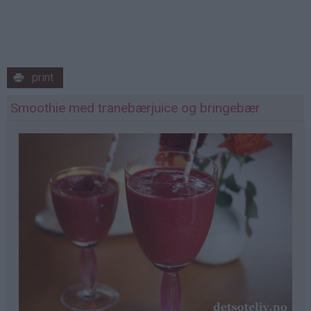
print
Smoothie med tranebærjuice og bringebær