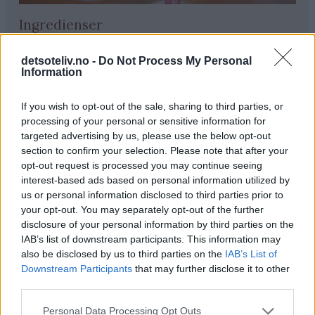
Ingredienser
♥
2 dl tranebærjuice
detsoteliv.no -
Do Not Process My Personal
♥
1 søt og godt moden banan
Information
♥
250 g frosne bringebær
If you wish to opt-out of the sale, sharing to third parties, or
processing of your personal or sensitive information for
Fremgangsmåte
targeted advertising by us, please use the below opt-out
section to confirm your selection. Please note that after your
opt-out request is processed you may continue seeing
Ha ingrediensene i en blender. Jeg har juicen i først, og
interest-based ads based on personal information utilized by
deretter bananbiter og frosne brinebær om hverandre.
us or personal information disclosed to third parties prior to
your opt-out. You may separately opt-out of the further
Kjør til blandingen er jevn og klumpfri.
disclosure of your personal information by third parties on the
IAB’s list of downstream participants. This information may
Hell i glass og server med en gang!
also be disclosed by us to third parties on the
IAB’s List of
Downstream Participants
that may further disclose it to other
third parties.
Tips
Personal Data Processing Opt Outs