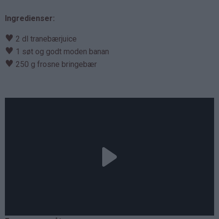
Ingredienser:
♥
2 dl tranebærjuice
♥
1 søt og godt moden banan
♥
250 g frosne bringebær