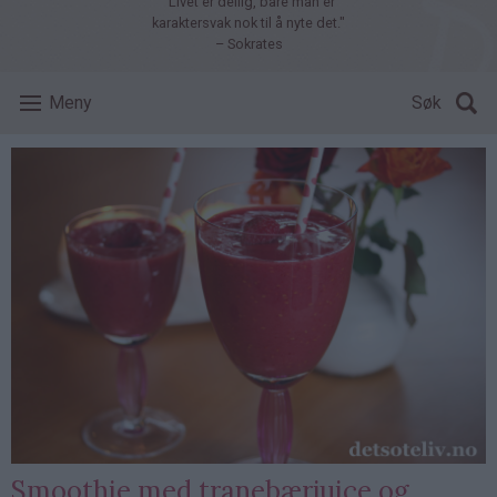
"Livet er deilig, bare man er
karaktersvak nok til å nyte det."
– Sokrates
Meny
Søk
Smoothie med tranebærjuice og