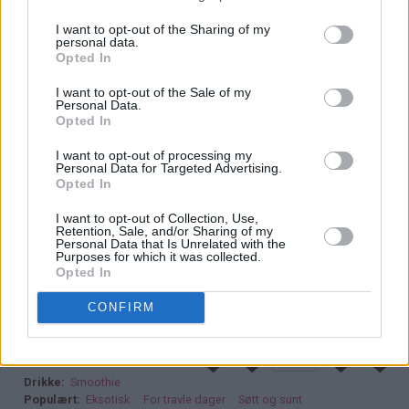
♥
Frosne bringebær fungerer som isbiter og gjør at den
ferdige smoothien blir slushaktig og tykk, og deilig
I want to opt-out of the Sharing of my
personal data.
avkjølende. Hvis du bruker ferske bringebær i stedet for
Opted In
frosne, er det godt med noen isbiter oppi smoothien
ved servering.
I want to opt-out of the Sale of my
Personal Data.
Opted In
♥
Bruk moden og søt banan for å få god og søt
fruktsmak på smoothien. Dette er spesielt viktig i denne
I want to opt-out of processing my
Personal Data for Targeted Advertising.
smoothien siden tranebærjuicen er nokså syrlig på
Opted In
smak.
I want to opt-out of Collection, Use,
♥
Retention, Sale, and/or Sharing of my
Tranebærjuice kan være litt vanskelig å få tak i. Jeg
Personal Data that Is Unrelated with the
har sett juicen i enkelte spesialforretninger, store
Purposes for which it was collected.
Opted In
matvarebutikker og noen butikker som fører utenlandske
produkter.
CONFIRM
22.02.2015
Drikke
Smoothie
Populært
Eksotisk
For travle dager
Søtt og sunt