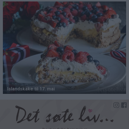
Hopp
til
hovedinnhold