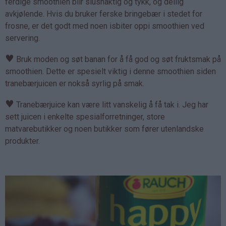
ferdige smoothien blir slushaktig og tykk, og deilig
avkjølende. Hvis du bruker ferske bringebær i stedet for
frosne, er det godt med noen isbiter oppi smoothien ved
servering.
♥
Bruk moden og søt banan for å få god og søt fruktsmak på
smoothien. Dette er spesielt viktig i denne smoothien siden
tranebærjuicen er nokså syrlig på smak.
♥
Tranebærjuice kan være litt vanskelig å få tak i. Jeg har
sett juicen i enkelte spesialforretninger, store
matvarebutikker og noen butikker som fører utenlandske
produkter.