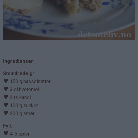
Ingredienser:
Smuldredeig:
♥
150 g hasselnøtter
♥
3 dl hvetemel
♥
2 ts kanel
♥
100 g sukker
♥
200 g smør
Fyll:
♥
4-5 epler