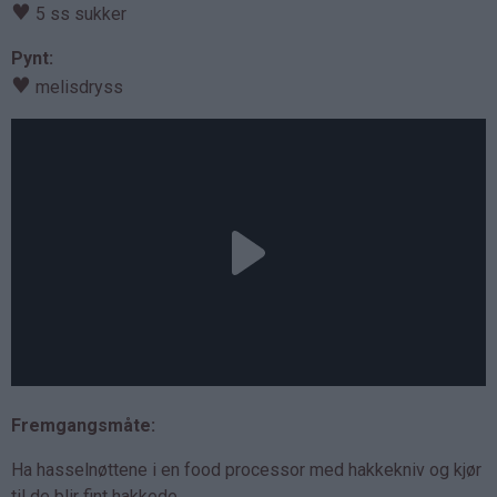
♥
5 ss sukker
Pynt:
♥
melisdryss
Fremgangsmåte:
Ha hasselnøttene i en food processor med hakkekniv og kjør
til de blir fint hakkede.