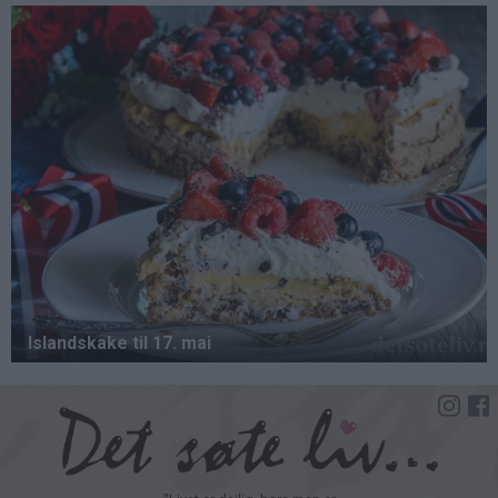
Hopp
til
hovedinnhold