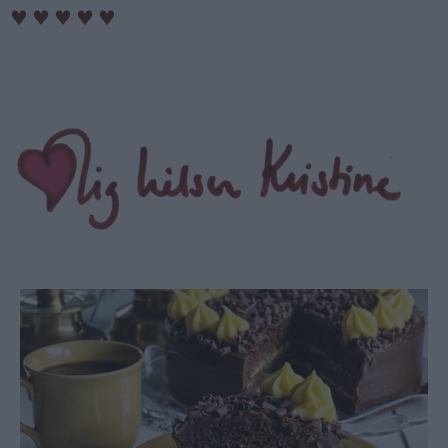
♥
♥
♥
♥
♥