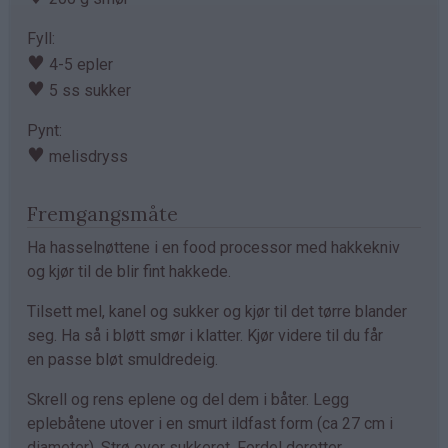
Fyll:
♥
4-5 epler
♥
5 ss sukker
Pynt:
♥
melisdryss
Fremgangsmåte
Ha hasselnøttene i en food processor med hakkekniv
og kjør til de blir fint hakkede.
Tilsett mel, kanel og sukker og kjør til det tørre blander
seg. Ha så i bløtt smør i klatter. Kjør videre til du får
en passe bløt smuldredeig.
Skrell og rens eplene og del dem i båter. Legg
eplebåtene utover i en smurt ildfast form (ca 27 cm i
diameter). Strø over sukkeret. Fordel deretter