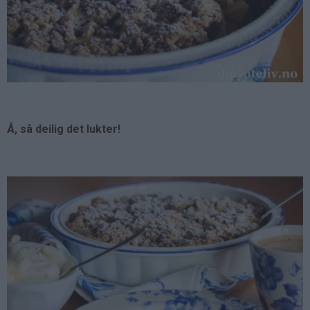
Å, så deilig det lukter!