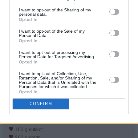
I want to opt-out of the Sharing of my
personal data.
Opted In
I want to opt-out of the Sale of my
Personal Data.
Opted In
I want to opt-out of processing my
Personal Data for Targeted Advertising.
Opted In
I want to opt-out of Collection, Use,
Retention, Sale, and/or Sharing of my
Personal Data that Is Unrelated with the
Ingredienser
Purposes for which it was collected.
Opted In
Smuldredeig:
CONFIRM
♥
150 g hasselnøtter
♥
3 dl hvetemel
♥
2 ts kanel
♥
100 g sukker
♥
200 g smør