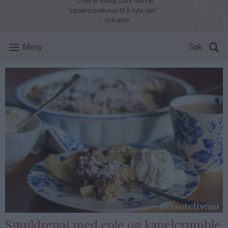
"Livet er deilig, bare man er
karaktersvak nok til å nyte det."
– Sokrates
Meny
Søk
Smuldrepai med eple og kanelcrumble