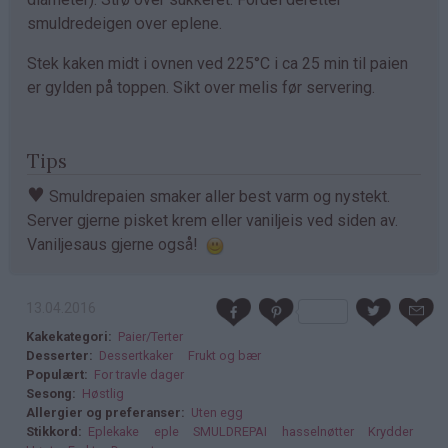
smuldredeigen over eplene.
Stek kaken midt i ovnen ved 225°C i ca 25 min til paien
er gylden på toppen. Sikt over melis før servering.
Tips
♥
Smuldrepaien smaker aller best varm og nystekt.
Server gjerne pisket krem eller vaniljeis ved siden av.
Vaniljesaus gjerne også!
13.04.2016
Kakekategori
Paier/Terter
Desserter
Dessertkaker
Frukt og bær
Populært
For travle dager
Sesong
Høstlig
Allergier og preferanser
Uten egg
Stikkord
Eplekake
eple
SMULDREPAI
hasselnøtter
Krydder