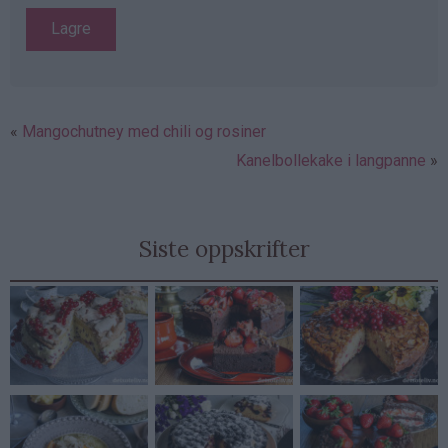
Mangochutney med chili og rosiner
Kanelbollekake i langpanne
Siste oppskrifter