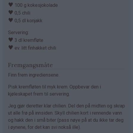
♥
100 g kokesjokolade
♥
0,5 chili
♥
0,5 dl konjakk
Servering:
♥
3 dl kremfløte
♥
ev. litt finhakket chili
Fremgangsmåte
Finn frem ingrediensene.
Pisk kremfløten til myk krem. Oppbevar den i
kjøleskapet frem til servering.
Jeg gjør deretter klar chilien. Del den på midten og skrap
ut alle frø på innsiden. Skyll chilien kort i rennende vann
og hakk den i små biter (pass nøye på at du ikke tar deg
i øynene, for det kan svi nokså ille).