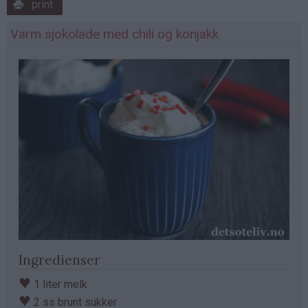
print
Varm sjokolade med chili og konjakk
Ingredienser
♥
1 liter melk
♥
2 ss brunt sukker