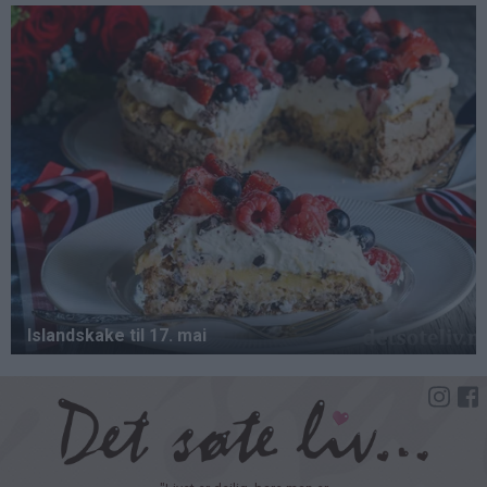
Hopp
til
hovedinnhold