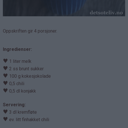
Oppskriften gir 4 porsjoner.
Ingredienser:
♥
1 liter melk
♥
2 ss brunt sukker
♥
100 g kokesjokolade
♥
0,5 chili
♥
0,5 dl konjakk
Servering:
♥
3 dl kremfløte
♥
ev. litt finhakket chili