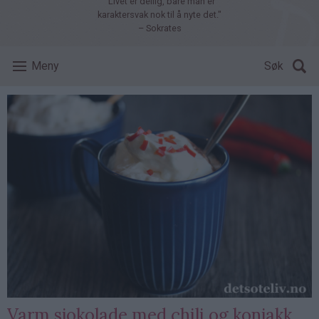
"Livet er deilig, bare man er
karaktersvak nok til å nyte det."
– Sokrates
Meny
Søk
Varm sjokolade med chili og konjakk