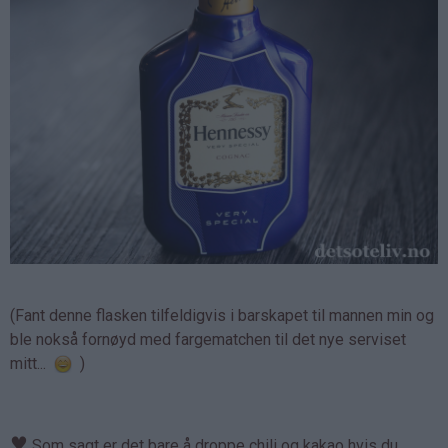
(Fant denne flasken tilfeldigvis i barskapet til mannen min og
ble nokså fornøyd med fargematchen til det nye serviset
mitt...
)
♥
Som sagt er det bare å droppe chili og kakao hvis du