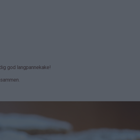
ldig god langpannekake!
e sammen.