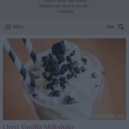
"Livet er deilig, bare man er
karaktersvak nok til å nyte det."
– Sokrates
Meny
Søk
Oreo Vanilla Milkshake