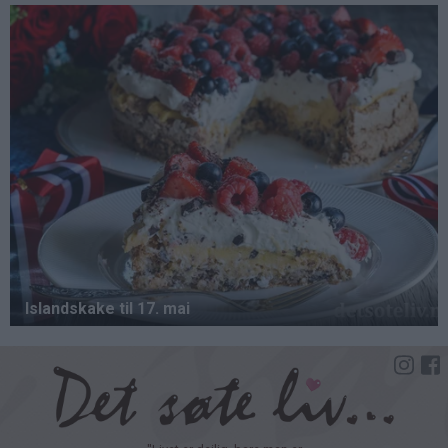
Hopp
til
hovedinnhold