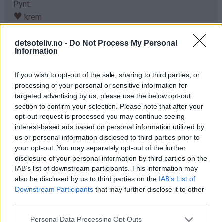
Pynt:
♥
krem
♥
Oreostrøssel eller fint hakkede Oreokjeks
detsoteliv.no -
Do Not Process My Personal
Information
Fremgangsmåte
Ha Oreokjeks, melk og vaniljeis i en blender. Kjør til alt er
If you wish to opt-out of the sale, sharing to third parties, or
processing of your personal or sensitive information for
blandet og kjeksen er finknust (men ikke miks lenger
targeted advertising by us, please use the below opt-out
enn nødvendig).
section to confirm your selection. Please note that after your
opt-out request is processed you may continue seeing
Hell milkshaken i to høye glass. Pynt med krem og
interest-based ads based on personal information utilized by
Oreostrøssel.
us or personal information disclosed to third parties prior to
your opt-out. You may separately opt-out of the further
Serveres med en gang!
NAM!
disclosure of your personal information by third parties on the
IAB’s list of downstream participants. This information may
also be disclosed by us to third parties on the
IAB’s List of
Tips
Downstream Participants
that may further disclose it to other
third parties.
♥
Tilpass mengden melk etter hvor tykk du liker
milkshaken. H-melk gir ekstra skummende milkshake,
Personal Data Processing Opt Outs