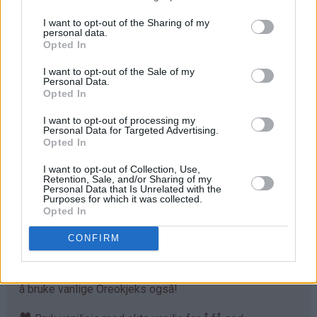
men det går såklart også fint å bruke lettmelk.
I want to opt-out of the Sharing of my
personal data.
♥
Det er heller ikke så nøye hvor mange Oreokjeks du
Opted In
bruker. Med 4 Oreokjeks får du en nokså lys milkshake,
I want to opt-out of the Sale of my
som du ser på bildet. Bruker du flere kjeks, får du en
Personal Data.
mørkere milkshake med sterkere sjokoladesmak. Smak
Opted In
deg til frem til det du liker best. En nokså mørk variant
I want to opt-out of processing my
får du med 12 Oreokjeks. Det har jeg testet ut, se "Oreo
Personal Data for Targeted Advertising.
Chocolate Milkshake" her på Det søte liv.
Opted In
♥
I want to opt-out of Collection, Use,
Jeg har her brukt Oreokjeks med ekstra mye
Retention, Sale, and/or Sharing of my
vaniljefyll i midten. Jeg har kjøpt disse kjeksene i Spania
Personal Data that Is Unrelated with the
Purposes for which it was collected.
og de finnes i de fleste matbutikkene i USA, men jeg har
Opted In
foreløpig ikke sett denne varianten av Oreokjeks i
Norge. Kjeksene er som vanlige Oreokjeks, men med
CONFIRM
dobbelt så mye fyll, som passer bra til denne lyse
milkshaken her. Superherlige kjeks, men det går helt fint
å bruke vanlige Oreokjeks også!