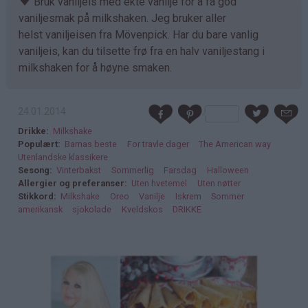
♥
Bruk vaniljeis med ekte vanilje for å få god
vaniljesmak på milkshaken. Jeg bruker aller
helst vaniljeisen fra Mövenpick. Har du bare vanlig
vaniljeis, kan du tilsette frø fra en halv vaniljestang i
milkshaken for å høyne smaken.
24.01.2014
Drikke
Milkshake
Populært
Barnas beste
For travle dager
The American way
Utenlandske klassikere
Sesong
Vinterbakst
Sommerlig
Farsdag
Halloween
Allergier og preferanser
Uten hvetemel
Uten nøtter
Stikkord
Milkshake
Oreo
Vanilje
Iskrem
Sommer
amerikansk
sjokolade
Kveldskos
DRIKKE