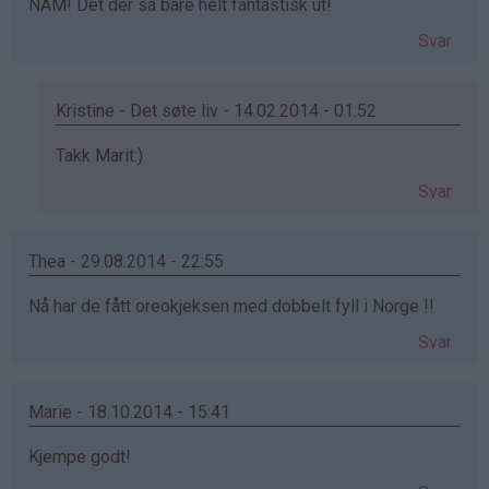
NAM! Det der så bare helt fantastisk ut!
bekreftet)
Svar
Kristine - Det søte liv - 14.02.2014 - 01:52
Som
Takk Marit:)
svar
Svar
på
av
Marit
Thea - 29.08.2014 - 22:55
(ikke
Nå har de fått oreokjeksen med dobbelt fyll i Norge !!
bekreftet)
Svar
Marie - 18.10.2014 - 15:41
Kjempe godt!