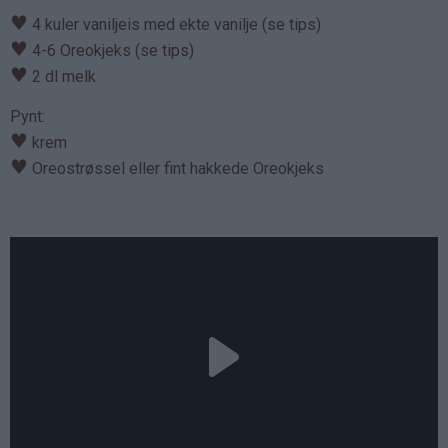
♥
4 kuler vaniljeis med ekte vanilje (se tips)
♥
4-6 Oreokjeks (se tips)
♥
2 dl melk
Pynt:
♥
krem
♥
Oreostrøssel eller fint hakkede Oreokjeks