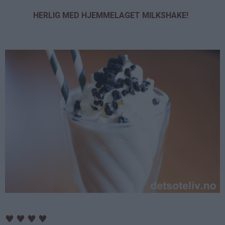
HERLIG MED HJEMMELAGET MILKSHAKE!
♥
♥
♥
♥