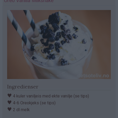
Oreo Vanilla Milkshake
Ingredienser
♥
4 kuler vaniljeis med ekte vanilje (se tips)
♥
4-6 Oreokjeks (se tips)
♥
2 dl melk