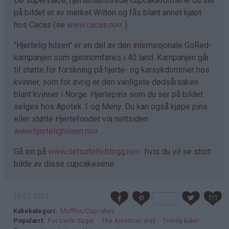
De supervakre, hjertemønstrede cupcakeformene du ser
på bildet er av merket Wilton og fås blant annet kjøpt
hos Cacas (se
www.cacas.no
).
"Hjertelig hilsen" er en del av den internasjonale GoRed-
kampanjen som gjennomføres i 40 land. Kampanjen går
til støtte for forskning på hjerte- og karsykdommer hos
kvinner, som for øvrig er den vanligste dødsårsaken
blant kvinner i Norge. Hjertepins som du ser på bildet
selges hos Apotek 1 og Meny. Du kan også kjøpe pins
eller støtte Hjertefondet via nettsiden
www.hjertelighilsen.no
.
Gå inn på
www.detsoteliv.blogg.no
hvis du vil se stort
bilde av disse cupcakesene.
16.02.2011
Kakekategori
Muffins/Cupcakes
Populært
For travle dager
The American way
Trendy kaker