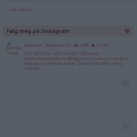
Det søte liv
Følg meg på Instagram
kristine_lifeissweet
6,496
73,284
DET SØTE LIV - LIFE IS SWEET 💌Contact:
kristine@detsoteliv.no 😋Baking and Cooking inspiration
🎂🍝 🍰3 x Cookbook author 👇More than 5000 yummy
recipes!
kristine_lifeisswee
kristine_lifeisswee
kristine_lifeisswee
t
t
t
7 Aug
7 Aug
6 Aug
kristine_lifeisswee
kristine_lifeisswee
kristine_lifeisswee
t
t
t