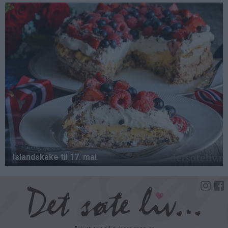
Hopp
til
hovedinnhold