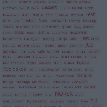
cookies
CAKE POPS
cappuccino
Cheesecake
COCA-COLA
cornflakes
Dessert
cupcakes
DRIKKE
Drink
DADLER
DANSK
DONUTS
Fest
eple
Eplekake
Dulce de leche
eltefritt
ENGELSK
FASTELAVN
formkake
fransk
FROKOST
Frosting
Fromasj
FIKEN
FINSK
Frukt
Gjærbakst
glasur
FRUKTKAKE
FUDGE
Gløgg
GODTERI
GRESK
Grillmat
HALLOWEEN
granola
gresskar
GULROTKAKE
Høst
hasselnøtter
Havregryn
Honning
hvit sjokolade
INDISK
JUL
Iskrem
italiensk
jordbær
Indonesisk
Islandsk
JAPANSK
Julekaker
JULETAPAS
kaffe
karamell
KIKERTER
KINESISK
KIRSEBÆR
KOLDTBORD
KJEKS
KLADDKAKE
Kokos
konfekt
knekkebrød
krem
Krydder
KONFEKTKAKE
Konjakk
KOREANSK
KRINGLE
Kveldskos
LANGPANNE
LAKRIS
LATINAMERIKANSK
LEFSER
Mandler
likør
mandelbunn
LIBANESISK
lime
Lucia
Macarons
marengs
mango
MARMELADE
MAROKKANSK
Marshmallows
marsipan
MARSIPANKAKE
Meze
Midtøsten
Milkshake
MINT
MOCKTAIL
NORSK
Muffins
moreller
MUG CAKES
multer
nougat
Ost
Nyttårsaften
nøttekake
Oreo
NUTELLA/NUGATTI
ONE POT
ostekake
pannekaker