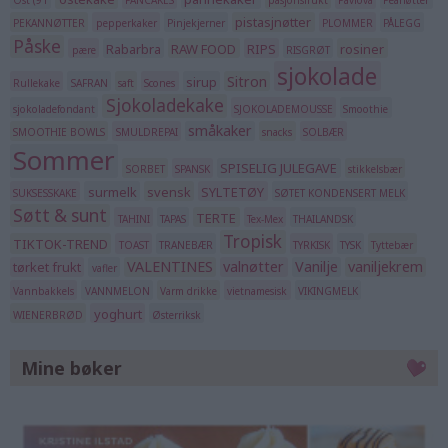
Ost (91
PANCAKES
pasjonsfrukt
Pavlova
Peanøtter
pistasjnøtter
PEKANNØTTER
pepperkaker
Pinjekjerner
PLOMMER
PÅLEGG
Påske
Rabarbra
RAW FOOD
RIPS
rosiner
pære
RISGRØT
sjokolade
Sitron
sirup
Rullekake
SAFRAN
saft
Scones
Sjokoladekake
sjokoladefondant
SJOKOLADEMOUSSE
Smoothie
småkaker
SMOOTHIE BOWLS
SMULDREPAI
snacks
SOLBÆR
Sommer
SPISELIG JULEGAVE
SORBET
SPANSK
stikkelsbær
surmelk
svensk
SYLTETØY
SUKSESSKAKE
SØTET KONDENSERT MELK
Søtt & sunt
TERTE
TAHINI
TAPAS
Tex-Mex
THAILANDSK
Tropisk
TIKTOK-TREND
TOAST
TRANEBÆR
TYRKISK
TYSK
Tyttebær
VALENTINES
valnøtter
Vanilje
vaniljekrem
tørket frukt
vafler
Vannbakkels
VANNMELON
Varm drikke
vietnamesisk
VIKINGMELK
yoghurt
WIENERBRØD
Østerriksk
Mine bøker