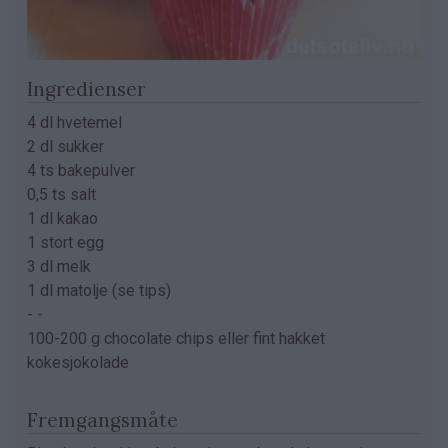
Ingredienser
4 dl hvetemel
2 dl sukker
4 ts bakepulver
0,5 ts salt
1 dl kakao
1 stort egg
3 dl melk
1 dl matolje (se tips)
- -
100-200 g chocolate chips eller fint hakket
kokesjokolade
Fremgangsmåte