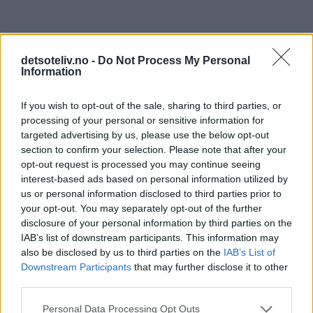
detsoteliv.no -
Do Not Process My Personal
Information
If you wish to opt-out of the sale, sharing to third parties, or
processing of your personal or sensitive information for
targeted advertising by us, please use the below opt-out
section to confirm your selection. Please note that after your
opt-out request is processed you may continue seeing
4 kommentarer
interest-based ads based on personal information utilized by
us or personal information disclosed to third parties prior to
your opt-out. You may separately opt-out of the further
Mesterkokken - 22.02.2014 - 14:50
disclosure of your personal information by third parties on the
IAB’s list of downstream participants. This information may
Ca. Hvor mange muffins blir det?
also be disclosed by us to third parties on the
IAB’s List of
Svar
Downstream Participants
that may further disclose it to other
third parties.
Kristine - Det søte liv - 23.02.2014 - 22:28
Personal Data Processing Opt Outs