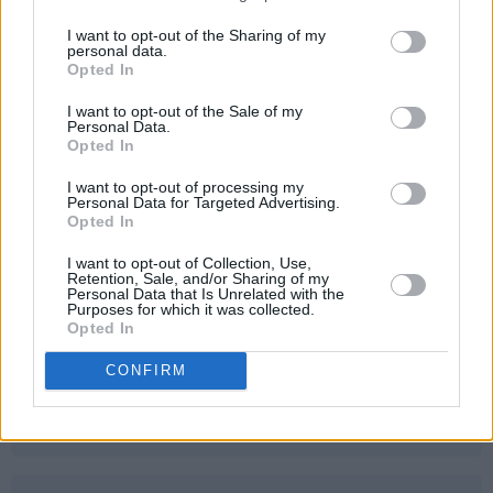
Som
Oppskriften gir 12 stk. Står i innledningsteksten til
I want to opt-out of the Sharing of my
personal data.
svar
oppskriften som du ser hvis du går inn via arkivet (vil
Opted In
på
etter hvert bli kopiert inn i oppskriftene også :)
I want to opt-out of the Sale of my
av
Svar
Personal Data.
Mesterkokken
Opted In
(ikke
I want to opt-out of processing my
bekreftet)
Siv - 02.02.2024 - 13:23
Personal Data for Targeted Advertising.
Opted In
Prøvde denne oppskriften for første gang nå.
I want to opt-out of Collection, Use,
Fulgte målene nøye.
Retention, Sale, and/or Sharing of my
Disse muffinsene var ikke gode. Stramme i smaken ,
Personal Data that Is Unrelated with the
Purposes for which it was collected.
overhodet ikke søte og gode.
Opted In
Skal det liksom være et "sunt altenativ" disse her?
Jeg brukte solsikkeolje.
CONFIRM
To tomler ned fra meg.
Svar