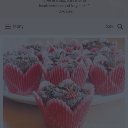
"Livet er deilig, bare man er
karaktersvak nok til å nyte det."
– Sokrates
Meny
Søk