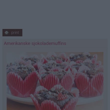
print
Amerikanske sjokolademuffins