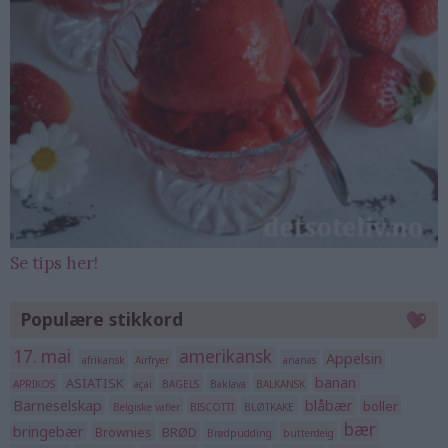
Se tips her!
Populære stikkord
17. mai
amerikansk
Appelsin
afrikansk
Airfryer
ananas
banan
ASIATISK
APRIKOS
açai
BAGELS
Baklava
BALKANSK
Barneselskap
blåbær
boller
Belgiske vafler
BISCOTTI
BLØTKAKE
bær
bringebær
Brownies
BRØD
Brødpudding
butterdeig