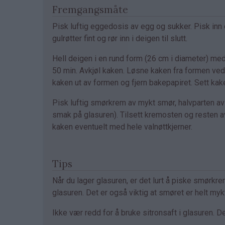
Fremgangsmåte
Pisk luftig eggedosis av egg og sukker. Pisk inn 
gulrøtter fint og rør inn i deigen til slutt.
Hell deigen i en rund form (26 cm i diameter) med
50 min. Avkjøl kaken. Løsne kaken fra formen ved
kaken ut av formen og fjern bakepapiret. Sett kak
Pisk luftig smørkrem av mykt smør, halvparten av 
smak på glasuren). Tilsett kremosten og resten a
kaken eventuelt med hele valnøttkjerner.
Tips
Når du lager glasuren, er det lurt å piske smørkre
glasuren. Det er også viktig at smøret er helt myk
Ikke vær redd for å bruke sitronsaft i glasuren. D