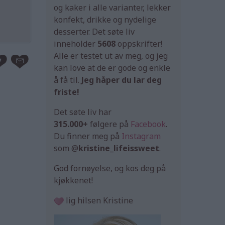
og kaker i alle varianter, lekker
konfekt, drikke og nydelige
desserter. Det søte liv
inneholder
5608
oppskrifter!
Alle er testet ut av meg, og jeg
kan love at de er gode og enkle
å få til.
Jeg håper du lar deg
friste!
Det søte liv har
315.000+
følgere på
Facebook
.
Du finner meg på
Instagram
som @
kristine_lifeissweet
.
God fornøyelse, og kos deg på
kjøkkenet!
lig hilsen Kristine