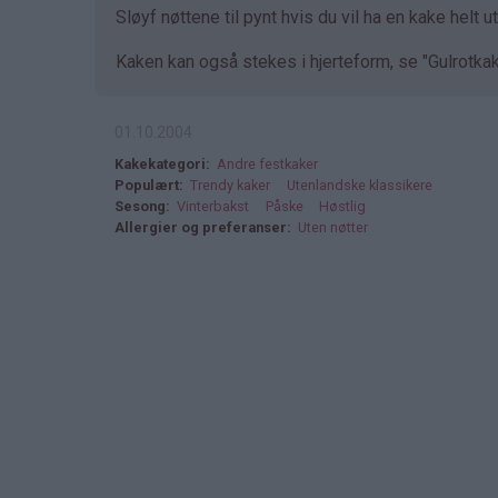
Sløyf nøttene til pynt hvis du vil ha en kake helt ut
Kaken kan også stekes i hjerteform, se "Gulrotkak
01.10.2004
Kakekategori
Andre festkaker
Populært
Trendy kaker
Utenlandske klassikere
Sesong
Vinterbakst
Påske
Høstlig
Allergier og preferanser
Uten nøtter