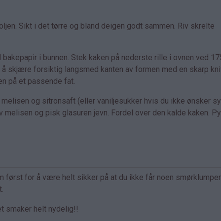
oljen. Sikt i det tørre og bland deigen godt sammen. Riv skrelte
 bakepapir i bunnen. Stek kaken på nederste rille i ovnen ved 17
 å skjære forsiktig langsmed kanten av formen med en skarp kni
en på et passende fat.
melisen og sitronsaft (eller vaniljesukker hvis du ikke ønsker sy
v melisen og pisk glasuren jevn. Fordel over den kalde kaken. Py
m først for å være helt sikker på at du ikke får noen smørklumper
t.
et smaker helt nydelig!!