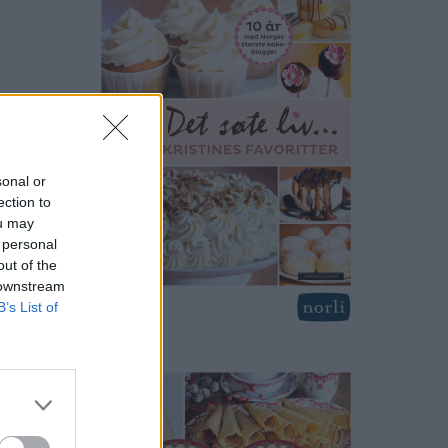
sonal or
ection to
ou may
 personal
out of the
 downstream
B’s List of
print