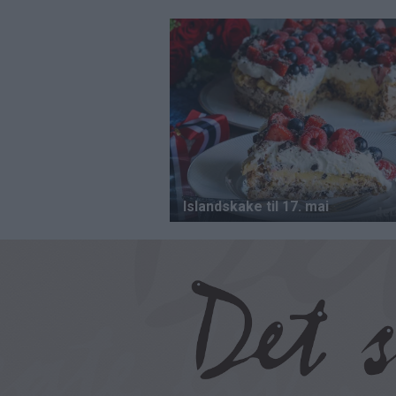
Hopp
til
hovedinnhold