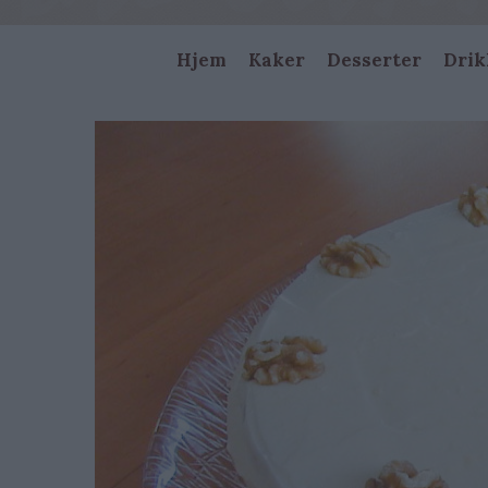
Main
Hjem
Kaker
Desserter
Drik
navigation