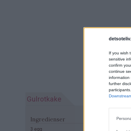
detsoteliv
If you wish 
sensitive in
confirm you
continue se
information 
further disc
participants
Downstream 
Gulrotkake
Ingredienser
Persona
3 egg