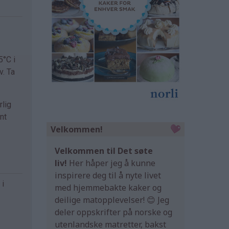
5°C i
v. Ta
rlig
nt
Velkommen!
Velkommen til Det søte
liv!
Her håper jeg å kunne
inspirere deg til å nyte livet
 i
med hjemmebakte kaker og
deilige matopplevelser! 😊 Jeg
deler oppskrifter på norske og
utenlandske matretter, bakst