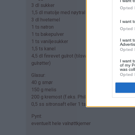
I want t
3 dl sukker
Opted 
1,5 dl matolje med nøytral smak (f.eks. solsikkeol
3 dl hvetemel
I want t
1 ts natron
Opted 
1 ts bakepulver
I want 
1 ts vaniljesukker
Advertis
1,5 ts kanel
Opted 
4,5 dl finrevet gulrot (tilsvarer ca 2,5 medium
I want t
gulrøtter)
of my P
was col
Opted 
Glasur:
40 g smør
150 g melis
200 g kremost (f.eks. Philadelfia)
0,5 ss sitronsaft eller 1 ts vaniljesukker
Pynt:
eventuelt hele valnøttkjerner