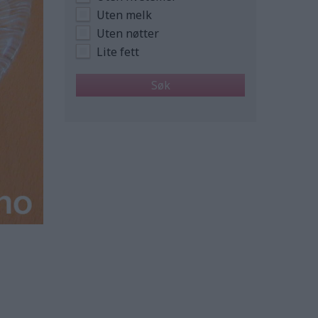
Uten melk
Uten nøtter
Lite fett