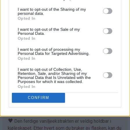
med frø, og ha både stenger og frø i en liten flaske. Fyll
opp med vodka, konjakk eller rom.
I want to opt-out of the Sharing of my
personal data.
Opted In
Sett flasken i kjøkkenskapet og vend litt på den omtrent
en gang i uken.
I want to opt-out of the Sale of my
Personal Data.
Opted In
La blandingen stå og trekke minst en måned før du
begynner å bruke av den. Etter hvert som tiden går, vil du
I want to opt-out of processing my
Personal Data for Targeted Advertising.
se at blandingen får mørkere farge.
Opted In
I want to opt-out of Collection, Use,
Retention, Sale, and/or Sharing of my
Tips
Personal Data that Is Unrelated with the
Purposes for which it was collected.
Opted In
♥
Jeg har brukt vodka her, siden jeg hadde en flaske
russisk vodka liggende. Men min favoritt er å lage
CONFIRM
vaniljeekstrakt av vaniljestenger og mørk rom. Konjakk er
også veldig godt egnet.
♥
Den ferdige vaniljeekstrakten er veldig holdbar i
kjøleskapet. Etter hvert som du bruker av flasken, kan du