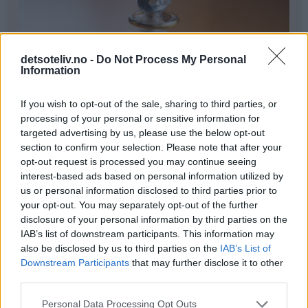
detsoteliv.no -
Do Not Process My Personal
Information
If you wish to opt-out of the sale, sharing to third parties, or
processing of your personal or sensitive information for
targeted advertising by us, please use the below opt-out
section to confirm your selection. Please note that after your
opt-out request is processed you may continue seeing
interest-based ads based on personal information utilized by
Ingredienser
us or personal information disclosed to third parties prior to
your opt-out. You may separately opt-out of the further
♥
2-3 dl brennevin (vodka, konjakk eller rom)
disclosure of your personal information by third parties on the
♥
2-3 vaniljestenger
IAB’s list of downstream participants. This information may
also be disclosed by us to third parties on the
IAB’s List of
Downstream Participants
that may further disclose it to other
Fremgangsmåte
third parties.
Splitt vaniljestengene, skrap litt i det svarte belegget
Personal Data Processing Opt Outs