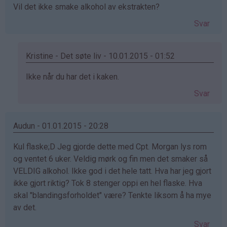
Vil det ikke smake alkohol av ekstrakten?
Svar
Kristine - Det søte liv - 10.01.2015 - 01:52
Som
Ikke når du har det i kaken.
svar
Svar
på
av
Gunhild
Audun - 01.01.2015 - 20:28
(ikke
Kul flaske;D Jeg gjorde dette med Cpt. Morgan lys rom
bekreftet)
og ventet 6 uker. Veldig mørk og fin men det smaker så
VELDIG alkohol. Ikke god i det hele tatt. Hva har jeg gjort
ikke gjort riktig? Tok 8 stenger oppi en hel flaske. Hva
skal "blandingsforholdet" være? Tenkte liksom å ha mye
av det.
Svar