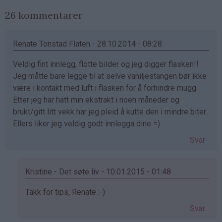
26 kommentarer
Renate Tonstad Flaten - 28.10.2014 - 08:28
Veldig fint innlegg, flotte bilder og jeg digger flasken!!
Jeg måtte bare legge til at selve vaniljestangen bør ikke
være i kontakt med luft i flasken for å forhindre mugg.
Etter jeg har hatt min ekstrakt i noen måneder og
brukt/gitt litt vekk har jeg pleid å kutte den i mindre biter.
Ellers liker jeg veldig godt innlegga dine =)
Svar
Kristine - Det søte liv - 10.01.2015 - 01:48
Som
Takk for tips, Renate :-)
svar
Svar
på