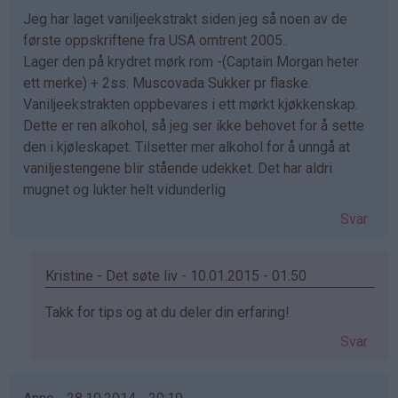
Jeg har laget vaniljeekstrakt siden jeg så noen av de
første oppskriftene fra USA omtrent 2005..
Lager den på krydret mørk rom -(Captain Morgan heter
ett merke) + 2ss. Muscovada Sukker pr flaske.
Vaniljeekstrakten oppbevares i ett mørkt kjøkkenskap.
Dette er ren alkohol, så jeg ser ikke behovet for å sette
den i kjøleskapet. Tilsetter mer alkohol for å unngå at
vaniljestengene blir stående udekket. Det har aldri
mugnet og lukter helt vidunderlig
Svar
Kristine - Det søte liv - 10.01.2015 - 01:50
Som
Takk for tips og at du deler din erfaring!
svar
Svar
på
av
mayK