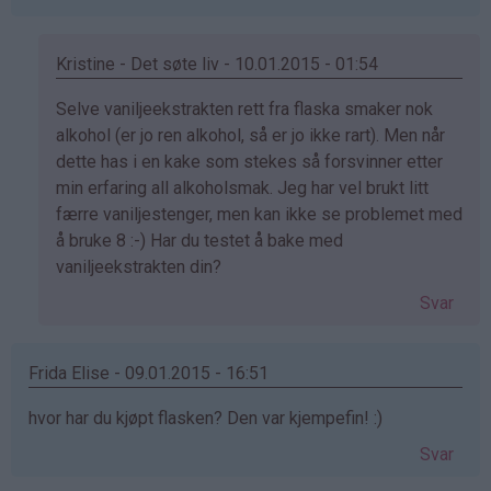
Kristine - Det søte liv - 10.01.2015 - 01:54
Som
Selve vaniljeekstrakten rett fra flaska smaker nok
svar
alkohol (er jo ren alkohol, så er jo ikke rart). Men når
på
dette has i en kake som stekes så forsvinner etter
av
min erfaring all alkoholsmak. Jeg har vel brukt litt
Audun
færre vaniljestenger, men kan ikke se problemet med
(ikke
å bruke 8 :-) Har du testet å bake med
bekreftet)
vaniljeekstrakten din?
Svar
Frida Elise - 09.01.2015 - 16:51
hvor har du kjøpt flasken? Den var kjempefin! :)
Svar