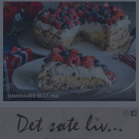
Hopp
til
hovedinnhold