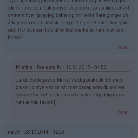
Nydelig flaske, jeg elsker det merket! Og en veldig god
idé for oss som baker mye! Jeg bruker jo vaniljeekstrakt
omtrent hver gang jeg baker og har tenkt flere ganger på
å lage min egen... kanskje jeg rett og slett bare skal gjøre
det! Har du noen tips til hvilket merke av rom man kan
bruke?
Svar
Kristine - Det søte liv - 10.01.2015 - 01:50
Som
Ja, du burde prøve Marie. Veldig praktisk, for man
svar
bruker jo mye vanilje når man baker, som du skriver.
på
Samme hvilket merke rom du bruker egentlig (brun
av
rom er min favoritt).
Marie
Svar
Roald
(ikke
bekreftet)
mayK - 28.10.2014 - 12:26