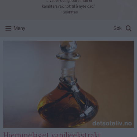
"Livet er deilig, bare man er
karaktersvak nok til å nyte det."
– Sokrates
Meny
Søk
Hjemmelaget vaniljeekstrakt