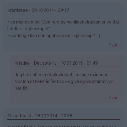
av
Renate
Kristineee - 28.10.2014 - 09:17
Tonstad…
Hva menes med "Den ferdige vaniljeekstrakten er veldig
(ikke
holdbar i kjøleskapet"
bekreftet)
Hvor lenge kan den oppbevares i kjøleskap? =)
Svar
Kristine - Det søte liv - 10.01.2015 - 01:49
Som
Jeg har hatt min i kjøleskapet i mange måneder.
svar
Nesten et halvt år faktisk - og vaniljeekstrakten er
på
like fin!
av
Svar
Kristineee
(ikke
bekreftet)
Marie Roald - 28.10.2014 - 10:38