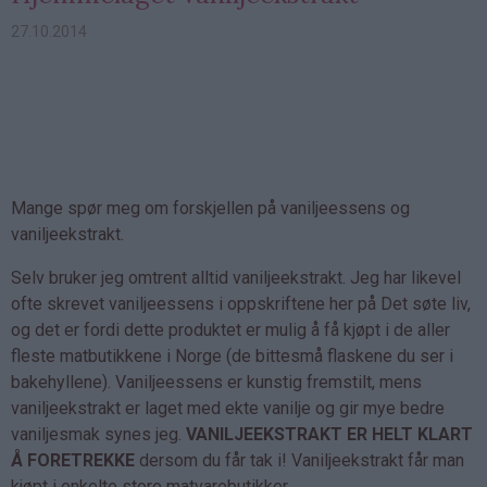
27.10.2014
Mange spør meg om forskjellen på vaniljeessens og
vaniljeekstrakt.
Selv bruker jeg omtrent alltid vaniljeekstrakt. Jeg har likevel
ofte skrevet vaniljeessens i oppskriftene her på Det søte liv,
og det er fordi dette produktet er mulig å få kjøpt i de aller
fleste matbutikkene i Norge (de bittesmå flaskene du ser i
bakehyllene). Vaniljeessens er kunstig fremstilt, mens
vaniljeekstrakt er laget med ekte vanilje og gir mye bedre
vaniljesmak synes jeg.
VANILJEEKSTRAKT ER HELT KLART
Å FORETREKKE
dersom du får tak i! Vaniljeekstrakt får man
kjøpt i enkelte store matvarebutikker,