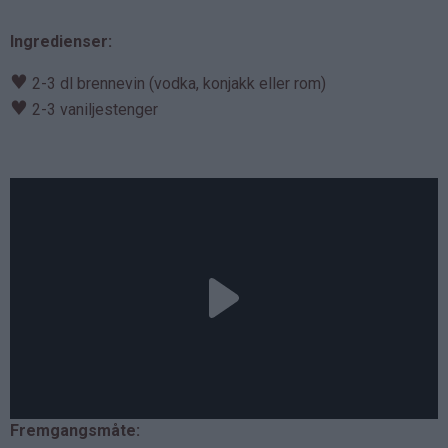
Ingredienser:
♥
2-3 dl brennevin (vodka, konjakk eller rom)
♥
2-3 vaniljestenger
Fremgangsmåte: