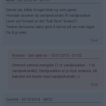
Anne - 28.10.2014 - 20:19
(ikke
Genial ide, både til eget bruk og som gaver.
bekreftet)
Hvordan doserer du vaniljeekstrakt ift vaniljesukker
(som vel fortsatt er det "folk flest" bruker)?
Tenkte det kunne være greit å skrive på om man laget
for å gi vekk...
Svar
Kristine - Det søte liv - 10.01.2015 - 01:52
Som
Omtrent samme mengder (1 ts vaniljesukker - 1 ts
svar
vaniljeekstrakt). Vaniljesukker er jo mye svakere, så
på
baksten blir bedre med vaniljeekstrakt ;-)
av
Svar
Anne
(ikke
bekreftet)
Gunhild - 30.10.2014 - 08:53