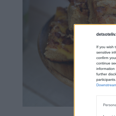
detsoteliv
If you wish 
sensitive in
confirm you
continue se
information 
further disc
participants
Downstream 
Persona