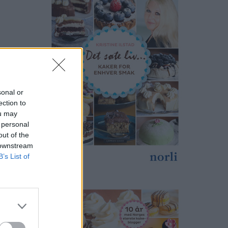
sonal or
ection to
ou may
 personal
out of the
 downstream
B’s List of