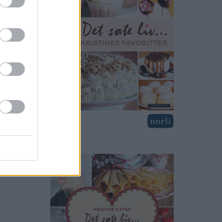
Det søte
dersmak
ter.