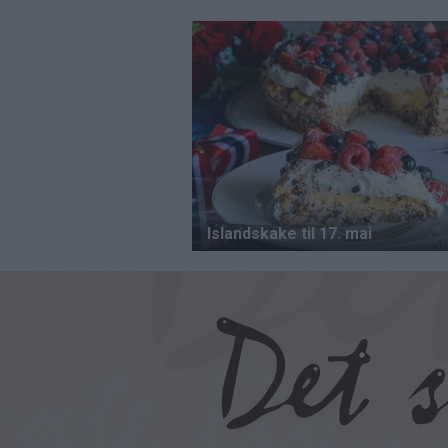
Hopp
til
hovedinnhold