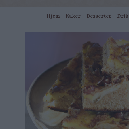
Main
Hjem
Kaker
Desserter
Drik
navigation