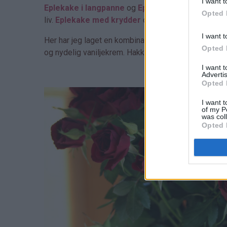
I want t
Eplekake i langpanne
og
Eplekake i langpanne 
Opted 
liv.
Eplekake med krydder
og
Eplekake med kryd
I want t
Her har jeg laget en kombinasjon av disse kakene o
Opted 
og nydelig vaniljekrem. Hakkede hasselnøtter gir dei
I want 
Advertis
Opted 
I want t
of my P
was col
Opted 