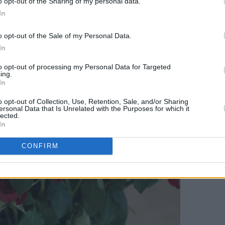
o opt-out of the Sharing of my personal data.
med vaniljekrem
er blant de aller mest populære kakene her på 
In
der og vaniljekrem
er ikke langt unna.
o opt-out of the Sale of my Personal Data.
g laget et deilig eplekake i langpanne som både har deilig kryd
In
lig crunch, men kan selvsagt sløyfes hvis du vil ha kake uten nøt
to opt-out of processing my Personal Data for Targeted
ing.
In
o opt-out of Collection, Use, Retention, Sale, and/or Sharing
ersonal Data that Is Unrelated with the Purposes for which it
lected.
In
CONFIRM