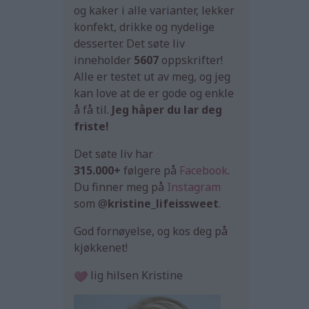
og kaker i alle varianter, lekker
konfekt, drikke og nydelige
desserter. Det søte liv
inneholder
5607
oppskrifter!
Alle er testet ut av meg, og jeg
kan love at de er gode og enkle
å få til.
Jeg håper du lar deg
friste!
Det søte liv har
315.000+
følgere på
Facebook
.
Du finner meg på
Instagram
som @
kristine_lifeissweet
.
God fornøyelse, og kos deg på
kjøkkenet!
lig hilsen Kristine