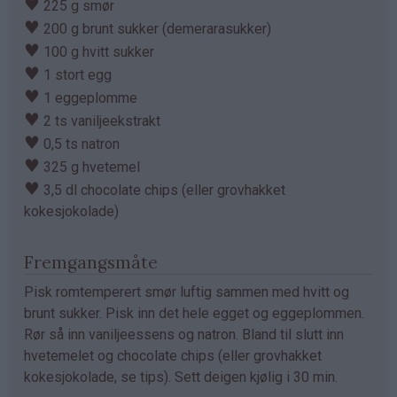
♥
225 g smør
♥
200 g brunt sukker (demerarasukker)
♥
100 g hvitt sukker
♥
1 stort egg
♥
1 eggeplomme
♥
2 ts vaniljeekstrakt
♥
0,5 ts natron
♥
325 g hvetemel
♥
3,5 dl chocolate chips (eller grovhakket
kokesjokolade)
Fremgangsmåte
Pisk romtemperert smør luftig sammen med hvitt og
brunt sukker. Pisk inn det hele egget og eggeplommen.
Rør så inn vaniljeessens og natron. Bland til slutt inn
hvetemelet og chocolate chips (eller grovhakket
kokesjokolade, se tips). Sett deigen kjølig i 30 min.