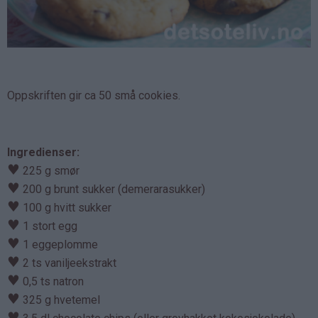
Oppskriften gir ca 50 små cookies.
Ingredienser:
♥
225 g smør
♥
200 g brunt sukker (demerarasukker)
♥
100 g hvitt sukker
♥
1 stort egg
♥
1 eggeplomme
♥
2 ts vaniljeekstrakt
♥
0,5 ts natron
♥
325 g hvetemel
♥