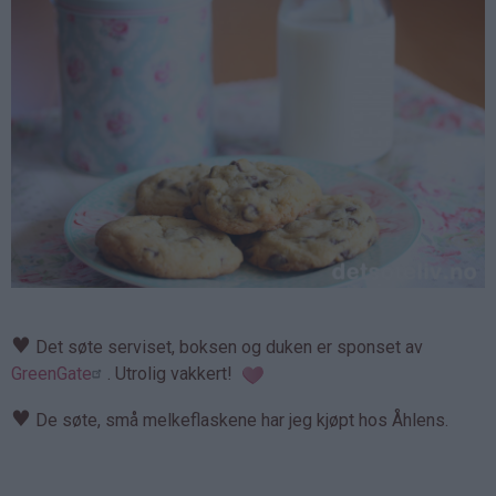
♥
Det søte serviset, boksen og duken er sponset av
GreenGate
. Utrolig vakkert!
♥
De søte, små melkeflaskene har jeg kjøpt hos Åhlens.