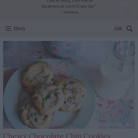
"Livet er deilig, bare man er
karaktersvak nok til å nyte det."
– Sokrates
Meny
Søk
Chewy Chocolate Chip Cookies