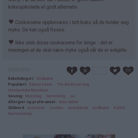
kokesjokolade et godt alternativ.
♥
Cookiesene oppbevares i tett boks så de holder seg
myke. De kan også fryses.
♥
Ikke stek disse cookiesene for lenge - det er
meningen at de skal være myke også når de er avkjølte.
04.08.2014
Kakekategori
Småkaker
Populært
Barnas beste
The American way
Utenlandske klassikere
Sesong
Morsdag
Sommerlig
Jul
Allergier og preferanser
Uten nøtter
Stikkord
sjokolade
cookies
amerikansk
småkaker
KJEKS
Barneselskap