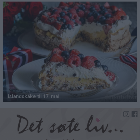
Hopp
til
hovedinnhold