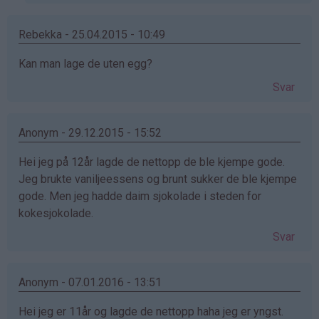
Jacobine
(ikke
Rebekka - 25.04.2015 - 10:49
bekreftet)
Kan man lage de uten egg?
Svar
Anonym - 29.12.2015 - 15:52
Hei jeg på 12år lagde de nettopp de ble kjempe gode.
Jeg brukte vaniljeessens og brunt sukker de ble kjempe
gode. Men jeg hadde daim sjokolade i steden for
kokesjokolade.
Svar
Anonym - 07.01.2016 - 13:51
Hei jeg er 11år og lagde de nettopp haha jeg er yngst.