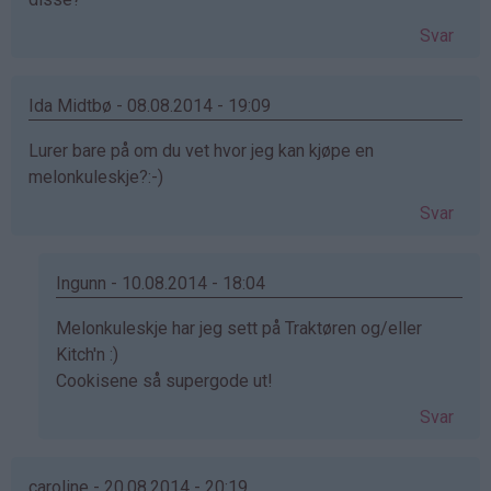
Svar
Ida Midtbø - 08.08.2014 - 19:09
Lurer bare på om du vet hvor jeg kan kjøpe en
melonkuleskje?:-)
Svar
Ingunn - 10.08.2014 - 18:04
Som
Melonkuleskje har jeg sett på Traktøren og/eller
svar
Kitch'n :)
på
Cookisene så supergode ut!
av
Svar
Ida
Midtbø
(ikke
caroline - 20.08.2014 - 20:19