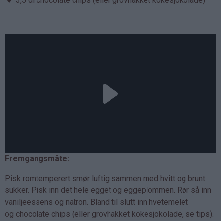
3,5 dl chocolate chips (eller grovhakket kokesjokolade)
Fremgangsmåte:
Pisk romtemperert smør luftig sammen med hvitt og brunt
sukker. Pisk inn det hele egget og eggeplommen. Rør så inn
vaniljeessens og natron. Bland til slutt inn hvetemelet
og chocolate chips (eller grovhakket kokesjokolade, se tips).