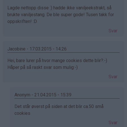
Lagde nettopp disse :) hadde ikke vaniljeekstrakt, så
brukte vaniljestang. De ble super gode! Tusen takk for
oppskriften! :D
Svar
Jacobine - 17.03.2015 - 14:26
Hei, bare lurer på hvor mange cookies dette blir?:-)
Håper på så raskt svar som mulig:-)
Svar
Anonym - 21.04.2015 - 15:39
Som
Det står øverst på siden at det blir ca.50 små
svar
cookies
på
Svar
av