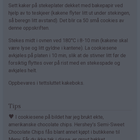
Sett kaker på stekeplater dekket med bakepapir ved
hjelp av to teskjeer (kakene flyter litt ut under stekingen,
så beregn litt avstand). Det blir ca 50 små cookies av
denne oppskriften.
Stekes midt i ovnen ved 180°C i 8-10 min (kakene skal
være lyse og litt gyldne i kantene). La cookiesene
avkjøles på platen i 10 min, slik at de stivner litt før de
forsiktig flyttes over på rist med en stekespade og
avkjøles helt.
Oppbevares i tettsluttet kakeboks.
Tips
♥
I cookiesene på bildet har jeg brukt ekte,
amerikanske chocolate chips. Hershey's Semi-Sweet
Chocolate Chips fås blant annet kjøpt i butikkene til
Meny. Får du ikke tak i disse, er grovt hakket