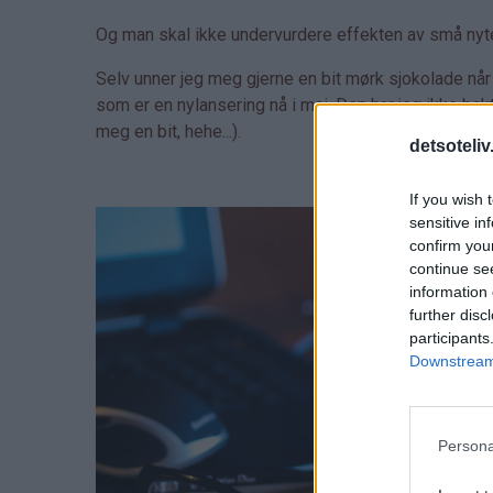
Og man skal ikke undervurdere effekten av små nyt
Selv unner jeg meg gjerne en bit mørk sjokolade når
som er en nylansering nå i mai. Den har jeg ikke bakt 
meg en bit, hehe...).
detsoteliv
If you wish 
sensitive in
confirm you
continue se
information 
further disc
participants
Downstream 
Persona