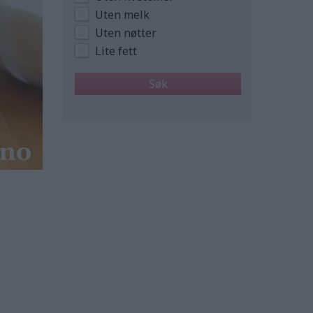
Uten melk
Uten nøtter
Lite fett