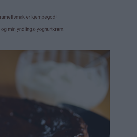
aramellsmak er kjempegod!
og min yndlings-yoghurtkrem.