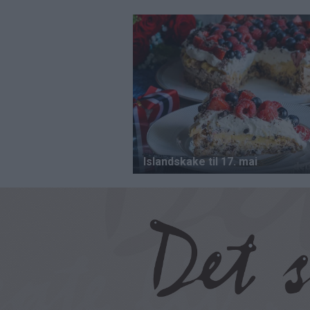
Hopp
til
hovedinnhold