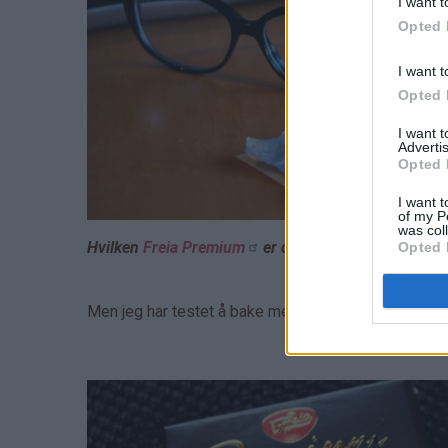
I want t
Opted 
I want t
Opted 
I want 
Advertis
Opted 
I want t
of my P
was col
Hvilken
Freia Premium
er din favoritt?
Opted 
Men jeg har testet å bake med
Freia Premium Kar