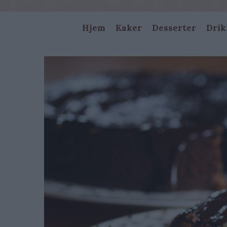
Main
Hjem
Kaker
Desserter
Drik
navigation