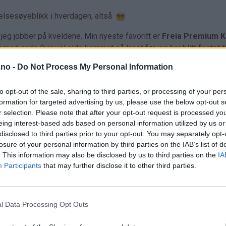
elsesøyeblikk i hverdagen, altså
 jeg jobber på kveldene. Min nyeste favoritt er
Freia Premium 
med enda (har vel aldri kommet så langt før jeg har blitt fristet ti
.no -
Do Not Process My Personal Information
to opt-out of the sale, sharing to third parties, or processing of your per
formation for targeted advertising by us, please use the below opt-out s
r selection. Please note that after your opt-out request is processed y
eing interest-based ads based on personal information utilized by us or
disclosed to third parties prior to your opt-out. You may separately opt-
losure of your personal information by third parties on the IAB’s list of
. This information may also be disclosed by us to third parties on the
IA
Participants
that may further disclose it to other third parties.
l Data Processing Opt Outs