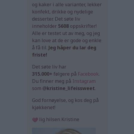
og kaker i alle varianter, lekker
konfekt, drikke og nydelige
desserter. Det søte liv
inneholder
5608
oppskrifter!
Alle er testet ut av meg, og jeg
kan love at de er gode og enkle
å få til.
Jeg håper du lar deg
friste!
Det søte liv har
315.000+
følgere på
Facebook
.
Du finner meg på
Instagram
som @
kristine_lifeissweet
.
God fornøyelse, og kos deg på
kjøkkenet!
lig hilsen Kristine