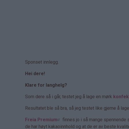
Sponset innlegg.
Hei dere!
Klare for langhelg?
Som dere så i går, testet jeg å lage en mørk
konfek
Resultatet ble så bra, så jeg testet like gjerne å
Freia Premium
finnes jo i så mange spennende sma
de har høyt kakaoinnhold og at de er av beste kvali