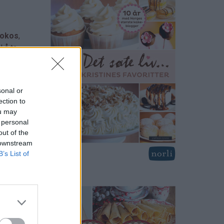
Kokos
,
l å ta
sonal or
ection to
ou may
 personal
out of the
 downstream
B’s List of