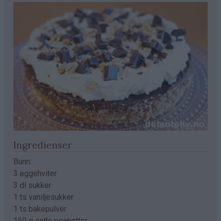
Ingredienser
Bunn:
3 eggehviter
3 dl sukker
1 ts vaniljesukker
1 ts bakepulver
150 g salte peanøtter