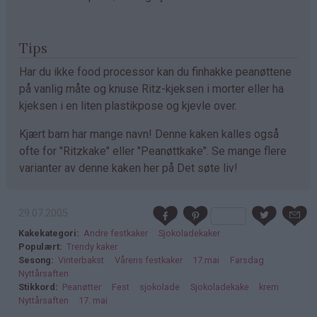
Tips
Har du ikke food processor kan du finhakke peanøttene
på vanlig måte og knuse Ritz-kjeksen i morter eller ha
kjeksen i en liten plastikpose og kjevle over.
Kjært barn har mange navn! Denne kaken kalles også
ofte for "Ritzkake" eller "Peanøttkake". Se mange flere
varianter av denne kaken her på Det søte liv!
29.07.2005
Kakekategori
Andre festkaker
Sjokoladekaker
Populært
Trendy kaker
Sesong
Vinterbakst
Vårens festkaker
17.mai
Farsdag
Nyttårsaften
Stikkord
Peanøtter
Fest
sjokolade
Sjokoladekake
krem
Nyttårsaften
17. mai