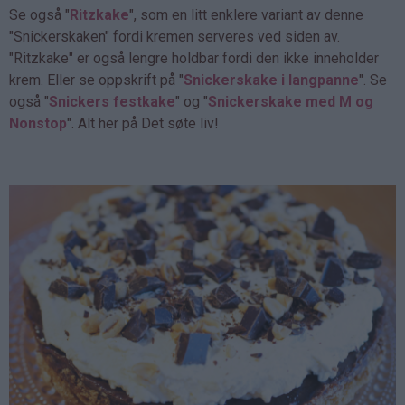
Se også "
Ritzkake
", som en litt enklere variant av denne
"Snickerskaken" fordi kremen serveres ved siden av.
"Ritzkake" er også lengre holdbar fordi den ikke inneholder
krem. Eller se oppskrift på "
Snickerskake i langpanne
". Se
også "
Snickers festkake
" og "
Snickerskake med M og
Nonstop
". Alt her på Det søte liv!