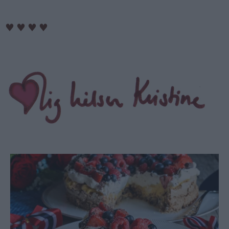
♥
♥
♥
♥