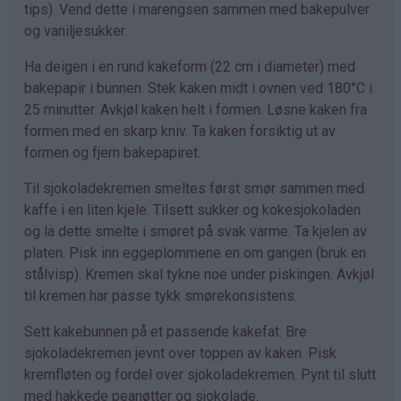
tips). Vend dette i marengsen sammen med bakepulver
og vaniljesukker.
Ha deigen i en rund kakeform (22 cm i diameter) med
bakepapir i bunnen. Stek kaken midt i ovnen ved 180°C i
25 minutter. Avkjøl kaken helt i formen. Løsne kaken fra
formen med en skarp kniv. Ta kaken forsiktig ut av
formen og fjern bakepapiret.
Til sjokoladekremen smeltes først smør sammen med
kaffe i en liten kjele. Tilsett sukker og kokesjokoladen
og la dette smelte i smøret på svak varme. Ta kjelen av
platen. Pisk inn eggeplommene en om gangen (bruk en
stålvisp). Kremen skal tykne noe under piskingen. Avkjøl
til kremen har passe tykk smørekonsistens.
Sett kakebunnen på et passende kakefat. Bre
sjokoladekremen jevnt over toppen av kaken. Pisk
kremfløten og fordel over sjokoladekremen. Pynt til slutt
med hakkede peanøtter og sjokolade.