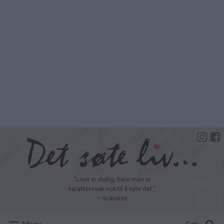
Hopp
til
hovedinnhold
"Livet er deilig, bare man er
karaktersvak nok til å nyte det."
– Sokrates