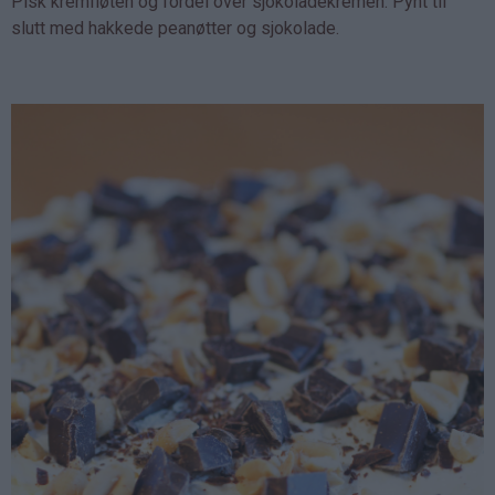
Pisk kremfløten og fordel over sjokoladekremen. Pynt til
slutt med hakkede peanøtter og sjokolade.