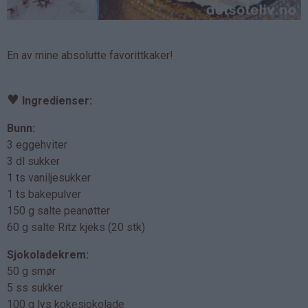
En av mine absolutte favorittkaker!
♥
Ingredienser:
Bunn:
3 eggehviter
3 dl sukker
1 ts vaniljesukker
1 ts bakepulver
150 g salte peanøtter
60 g salte Ritz kjeks (20 stk)
Sjokoladekrem:
50 g smør
5 ss sukker
100 g lys kokesjokolade