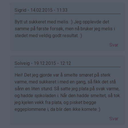
Sigrid - 14.02.2015 - 11:33
Som
Bytt ut sukkeret med melis. :) Jeg opplevde det
svar
samme på første forsøk, men nå bruker jeg melis i
på
stedet med veldig godt resultat. :)
av
Svar
Lo
(ikke
bekreftet)
Solveig - 19.12.2015 - 12:12
Som
Hei! Det jeg gjorde var å smelte smøret på sterk
svar
varme, med sukkeret i med en gang, så fikk det stå
på
sånn en liten stund. Så satte jeg plata på svak varme,
av
og hadde sjokoladen i. Når den hadde smeltet, så tok
Lo
jeg kjelen vekk fra plata, og pisket begge
(ikke
eggeplommene i, da blir den ikke kornete :)
bekreftet)
Svar