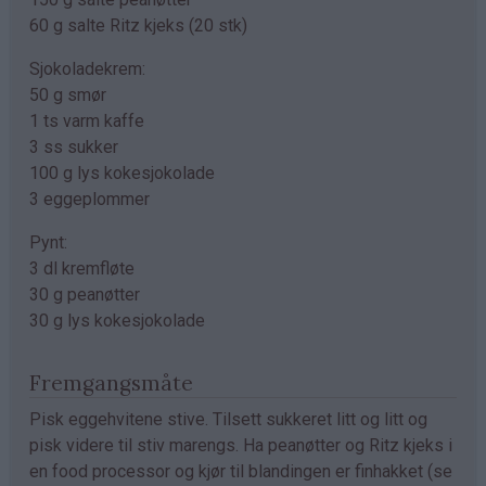
60 g salte Ritz kjeks (20 stk)
Sjokoladekrem:
50 g smør
1 ts varm kaffe
3 ss sukker
100 g lys kokesjokolade
3 eggeplommer
Pynt:
3 dl kremfløte
30 g peanøtter
30 g lys kokesjokolade
Fremgangsmåte
Pisk eggehvitene stive. Tilsett sukkeret litt og litt og
pisk videre til stiv marengs. Ha peanøtter og Ritz kjeks i
en food processor og kjør til blandingen er finhakket (se