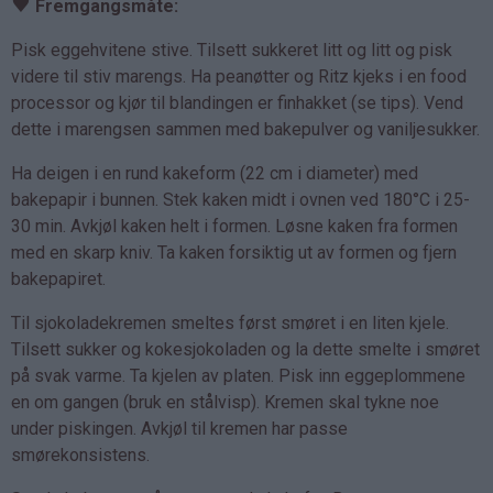
♥
Fremgangsmåte:
Pisk eggehvitene stive. Tilsett sukkeret litt og litt og pisk
videre til stiv marengs. Ha peanøtter og Ritz kjeks i en food
processor og kjør til blandingen er finhakket (se tips). Vend
dette i marengsen sammen med bakepulver og vaniljesukker.
Ha deigen i en rund kakeform (22 cm i diameter) med
bakepapir i bunnen. Stek kaken midt i ovnen ved 180°C i 25-
30 min. Avkjøl kaken helt i formen. Løsne kaken fra formen
med en skarp kniv. Ta kaken forsiktig ut av formen og fjern
bakepapiret.
Til sjokoladekremen smeltes først smøret i en liten kjele.
Tilsett sukker og kokesjokoladen og la dette smelte i smøret
på svak varme. Ta kjelen av platen. Pisk inn eggeplommene
en om gangen (bruk en stålvisp). Kremen skal tykne noe
under piskingen. Avkjøl til kremen har passe
smørekonsistens.