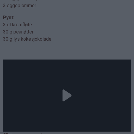
3 eggeplommer
Pynt:
3 dl kremfløte
30 g peanøtter
30 g lys kokesjokolade