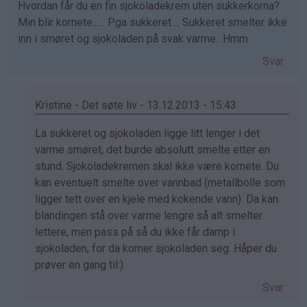
Hvordan får du en fin sjokoladekrem uten sukkerkorna?
Min blir kornete...... Pga sukkeret.... Sukkeret smelter ikke
inn i smøret og sjokoladen på svak varme.. Hmm
Svar
Kristine - Det søte liv - 13.12.2013 - 15:43
Som
La sukkeret og sjokoladen ligge litt lenger i det
svar
varme smøret, det burde absolutt smelte etter en
på
stund. Sjokoladekremen skal ikke være kornete. Du
av
kan eventuelt smelte over vannbad (metallbolle som
Lo
ligger tett over en kjele med kokende vann). Da kan
(ikke
blandingen stå over varme lengre så alt smelter
bekreftet)
lettere, men pass på så du ikke får damp i
sjokoladen, for da korner sjokoladen seg. Håper du
prøver en gang til:)
Svar