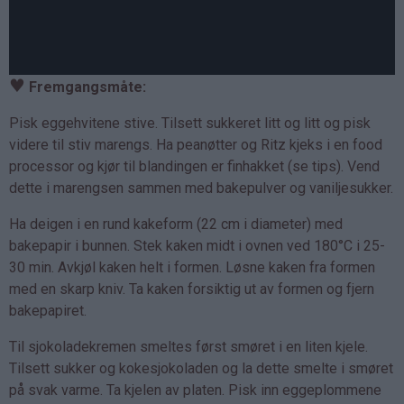
♥
Fremgangsmåte:
Pisk eggehvitene stive. Tilsett sukkeret litt og litt og pisk
videre til stiv marengs. Ha peanøtter og Ritz kjeks i en food
processor og kjør til blandingen er finhakket (se tips). Vend
dette i marengsen sammen med bakepulver og vaniljesukker.
Ha deigen i en rund kakeform (22 cm i diameter) med
bakepapir i bunnen. Stek kaken midt i ovnen ved 180°C i 25-
30 min. Avkjøl kaken helt i formen. Løsne kaken fra formen
med en skarp kniv. Ta kaken forsiktig ut av formen og fjern
bakepapiret.
Til sjokoladekremen smeltes først smøret i en liten kjele.
Tilsett sukker og kokesjokoladen og la dette smelte i smøret
på svak varme. Ta kjelen av platen. Pisk inn eggeplommene