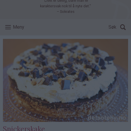
"Livet er deilig, bare man er
karaktersvak nok til å nyte det."
– Sokrates
Meny
Søk
Snickerskake