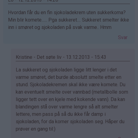
Hvordan får du en fin sjokoladekrem uten sukkerkorna?
Min blir kornete...... Pga sukkeret.... Sukkeret smelter ikke
inn i smøret og sjokoladen på svak varme.. Hmm
Svar
Kristine - Det søte liv - 13.12.2013 - 15:43
Som
La sukkeret og sjokoladen ligge litt lenger i det
svar
varme smøret, det burde absolutt smelte etter en
på
stund. Sjokoladekremen skal ikke være kornete. Du
av
kan eventuelt smelte over vannbad (metallbolle som
Lo
ligger tett over en kjele med kokende vann). Da kan
(ikke
blandingen stå over varme lengre så alt smelter
bekreftet)
lettere, men pass på så du ikke får damp i
sjokoladen, for da korner sjokoladen seg. Håper du
prøver en gang til:)