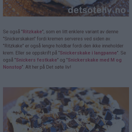
Se også "
Ritzkake
", som en litt enklere variant av denne
"Snickerskaken" fordi kremen serveres ved siden av.
"Ritzkake" er også lengre holdbar fordi den ikke inneholder
krem. Eller se oppskrift på "
Snickerskake i langpanne
". Se
også "
Snickers festkake
" og "
Snickerskake med M og
Nonstop
". Alt her på Det søte liv!