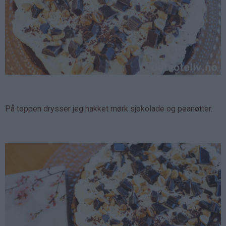
På toppen drysser jeg hakket mørk sjokolade og peanøtter.