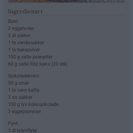
Ingredienser
Bunn:
3 eggehviter
3 dl sukker
1 ts vaniljesukker
1 ts bakepulver
150 g salte peanøtter
60 g salte Ritz kjeks (20 stk)
Sjokoladekrem:
50 g smør
1 ts varm kaffe
3 ss sukker
100 g lys kokesjokolade
3 eggeplommer
Pynt:
3 dl kremfløte