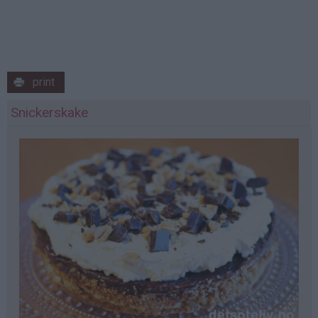
print
Snickerskake