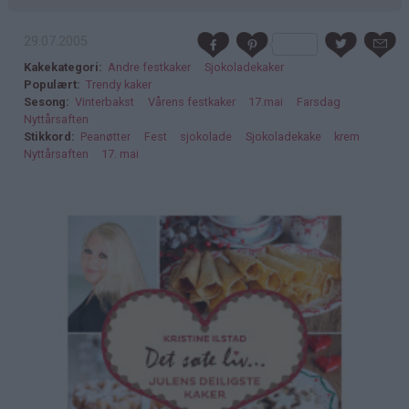
29.07.2005
Kakekategori
Andre festkaker
Sjokoladekaker
Populært
Trendy kaker
Sesong
Vinterbakst
Vårens festkaker
17.mai
Farsdag
Nyttårsaften
Stikkord
Peanøtter
Fest
sjokolade
Sjokoladekake
krem
Nyttårsaften
17. mai