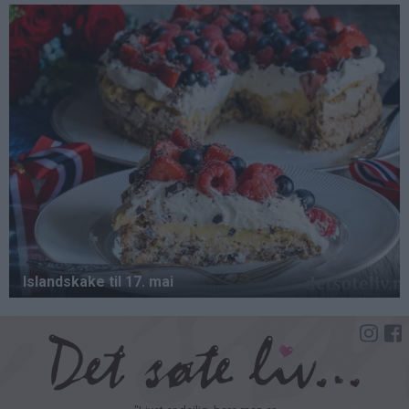
Hopp
til
hovedinnhold