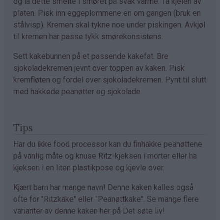
og la dette smelte i smøret på svak varme. Ta kjelen av
platen. Pisk inn eggeplommene en om gangen (bruk en
stålvisp). Kremen skal tykne noe under piskingen. Avkjøl
til kremen har passe tykk smørekonsistens.
Sett kakebunnen på et passende kakefat. Bre
sjokoladekremen jevnt over toppen av kaken. Pisk
kremfløten og fordel over sjokoladekremen. Pynt til slutt
med hakkede peanøtter og sjokolade.
Tips
Har du ikke food processor kan du finhakke peanøttene
på vanlig måte og knuse Ritz-kjeksen i morter eller ha
kjeksen i en liten plastikpose og kjevle over.
Kjært barn har mange navn! Denne kaken kalles også
ofte for "Ritzkake" eller "Peanøttkake". Se mange flere
varianter av denne kaken her på Det søte liv!