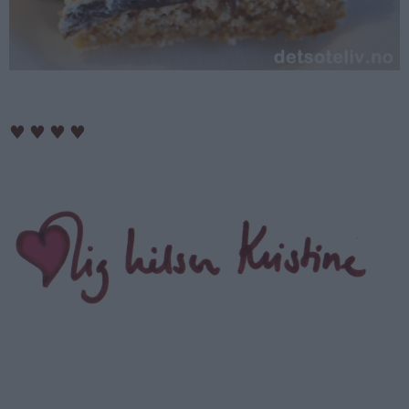
♥
♥
♥
♥