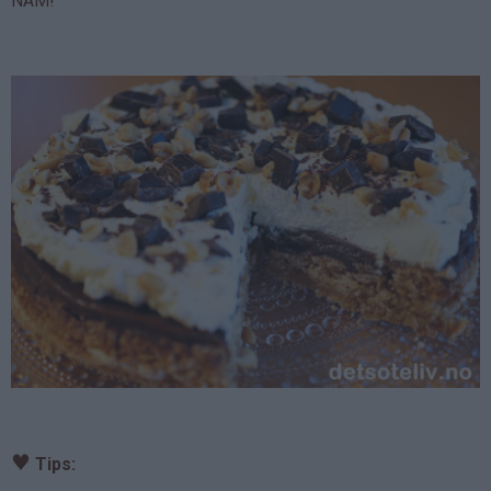
NAM!
♥
Tips: