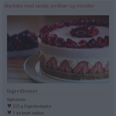
Skyrkake med vanilje, jordbær og moreller
Ingredienser
Kjeksbunn:
♥
225 g Digestivekjeks
♥
1 ss brunt sukker