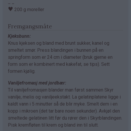
_ _
♥
200 g moreller
Fremgangsmåte
Kjeksbunn:
Knus kjeksen og bland med brunt sukker, kanel og
smeltet smør. Press blandingen i bunnen på en
springform som er 24 cm i diameter (bruk gjerne en
form som er kombinert med kakefat, se tips). Sett
formen kjølig.
Vaniljefromasj med jordbær:
Til vaniljefromasjen blander man først sammen Skyr
vanilje, melis og vaniljeekstakt. La gelatinplatene ligge i
kaldt vann i 5 minutter så de blir myke. Smelt dem i en
kopp i mikroen (det tar bare noen sekunder). Avkjøl den
smeltede gelatinen litt før du rører den i Skyrblandingen.
Pisk kremfløten til krem og bland inn til slutt.