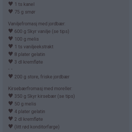
♥
1 ts kanel
♥
75 g smør
Vaniljefromasj med jordbær:
♥
600 g Skyr vanilje (se tips)
♥
100 g melis
♥
1 ts vaniljeekstrakt
♥
8 plater gelatin
♥
3 dl kremfløte
- -
♥
200 g store, friske jordbær
Kirsebærfromasj med moreller:
♥
350 g Skyr kirsebær (se tips)
♥
50 g melis
♥
4 plater gelatin
♥
2 dl kremfløte
♥
(litt rød konditorfarge)