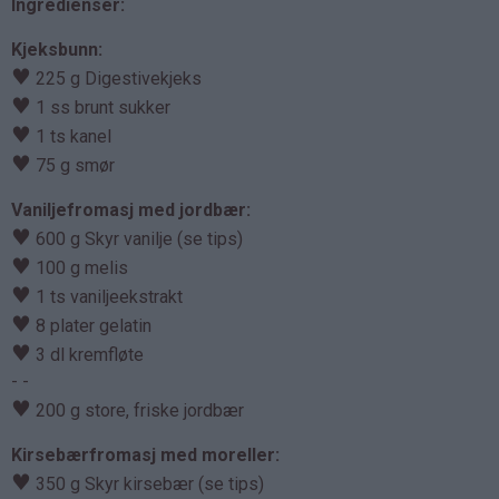
Ingredienser:
Kjeksbunn:
♥
225 g Digestivekjeks
♥
1 ss brunt sukker
♥
1 ts kanel
♥
75 g smør
Vaniljefromasj med jordbær:
♥
600 g Skyr vanilje (se tips)
♥
100 g melis
♥
1 ts vaniljeekstrakt
♥
8 plater gelatin
♥
3 dl kremfløte
- -
♥
200 g store, friske jordbær
Kirsebærfromasj med moreller:
♥
350 g Skyr kirsebær (se tips)