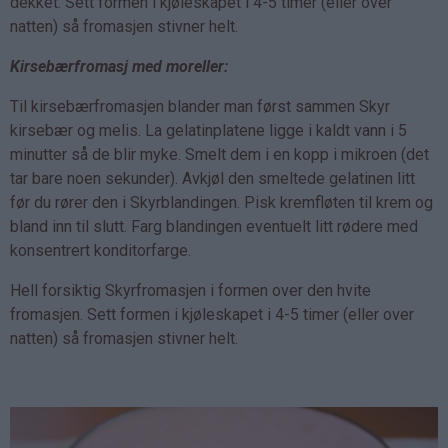
dekket. Sett formen i kjøleskapet i 4-5 timer (eller over
natten) så fromasjen stivner helt.
Kirsebærfromasj med moreller:
Til kirsebærfromasjen blander man først sammen Skyr
kirsebær og melis. La gelatinplatene ligge i kaldt vann i 5
minutter så de blir myke. Smelt dem i en kopp i mikroen (det
tar bare noen sekunder). Avkjøl den smeltede gelatinen litt
før du rører den i Skyrblandingen. Pisk kremfløten til krem og
bland inn til slutt. Farg blandingen eventuelt litt rødere med
konsentrert konditorfarge.
Hell forsiktig Skyrfromasjen i formen over den hvite
fromasjen. Sett formen i kjøleskapet i 4-5 timer (eller over
natten) så fromasjen stivner helt.