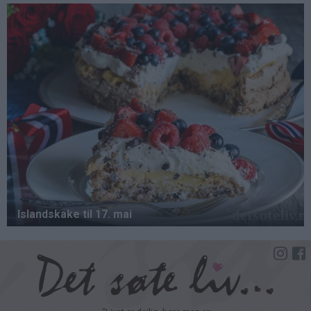
Hopp
til
hovedinnhold