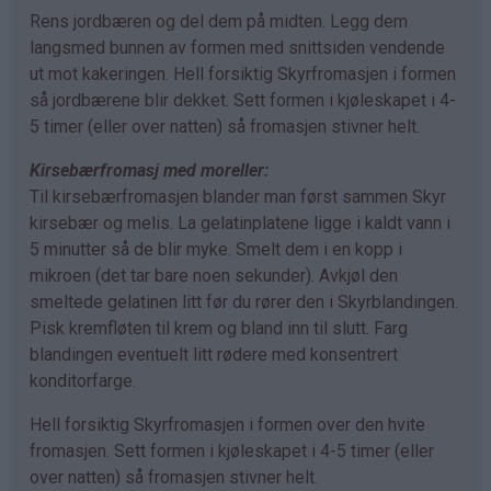
Rens jordbæren og del dem på midten. Legg dem
langsmed bunnen av formen med snittsiden vendende
ut mot kakeringen. Hell forsiktig Skyrfromasjen i formen
så jordbærene blir dekket. Sett formen i kjøleskapet i 4-
5 timer (eller over natten) så fromasjen stivner helt.
Kirsebærfromasj med moreller:
Til kirsebærfromasjen blander man først sammen Skyr
kirsebær og melis. La gelatinplatene ligge i kaldt vann i
5 minutter så de blir myke. Smelt dem i en kopp i
mikroen (det tar bare noen sekunder). Avkjøl den
smeltede gelatinen litt før du rører den i Skyrblandingen.
Pisk kremfløten til krem og bland inn til slutt. Farg
blandingen eventuelt litt rødere med konsentrert
konditorfarge.
Hell forsiktig Skyrfromasjen i formen over den hvite
fromasjen. Sett formen i kjøleskapet i 4-5 timer (eller
over natten) så fromasjen stivner helt.