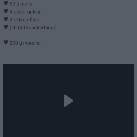
♥
50 g melis
♥
4 plater gelatin
♥
2 dl kremfløte
♥
(litt rød konditorfarge)
_ _
♥
200 g moreller