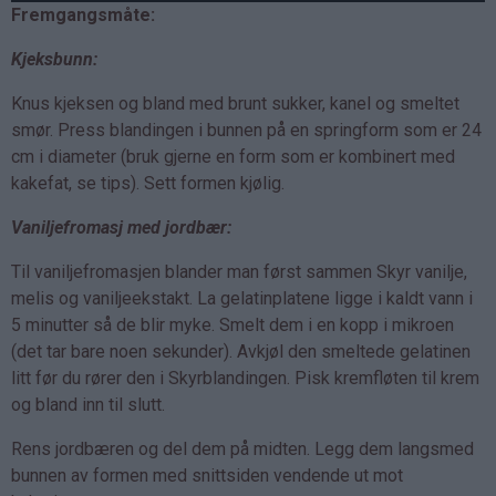
Fremgangsmåte:
Kjeksbunn:
Knus kjeksen og bland med brunt sukker, kanel og smeltet
smør. Press blandingen i bunnen på en springform som er 24
cm i diameter (bruk gjerne en form som er kombinert med
kakefat, se tips). Sett formen kjølig.
Vaniljefromasj med jordbær:
Til vaniljefromasjen blander man først sammen Skyr vanilje,
melis og vaniljeekstakt. La gelatinplatene ligge i kaldt vann i
5 minutter så de blir myke. Smelt dem i en kopp i mikroen
(det tar bare noen sekunder). Avkjøl den smeltede gelatinen
litt før du rører den i Skyrblandingen. Pisk kremfløten til krem
og bland inn til slutt.
Rens jordbæren og del dem på midten. Legg dem langsmed
bunnen av formen med snittsiden vendende ut mot