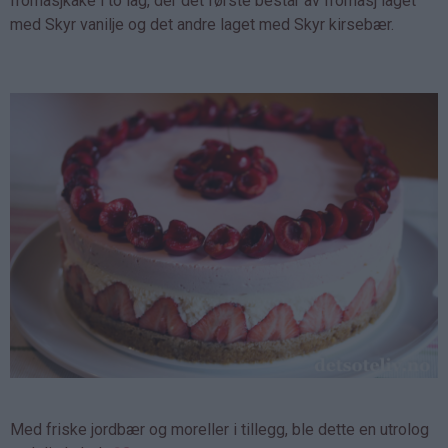
fromasjkake i to lag, der det første består av fromasj laget
med Skyr vanilje og det andre laget med Skyr kirsebær.
Med friske jordbær og moreller i tillegg, ble dette en utrolog