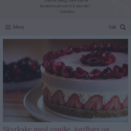
"Livet er deilig, bare man er
karaktersvak nok til å nyte det."
– Sokrates
Meny
Søk
Skyrkake med vanilje, jordbær og