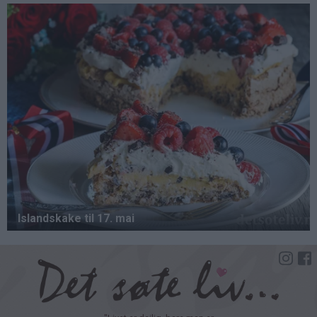
Hopp
til
hovedinnhold