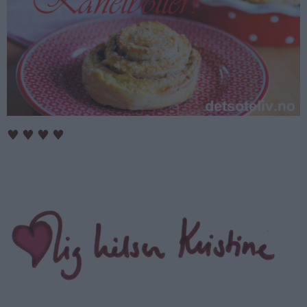
♥
♥
♥
♥