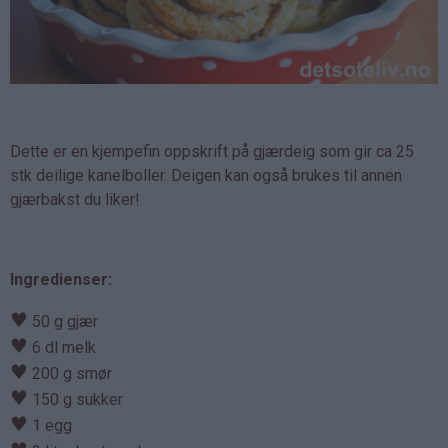
Dette er en kjempefin oppskrift på gjærdeig som gir ca 25
stk deilige kanelboller. Deigen kan også brukes til annen
gjærbakst du liker!
Ingredienser:
♥
50 g gjær
♥
6 dl melk
♥
200 g smør
♥
150 g sukker
♥
1 egg