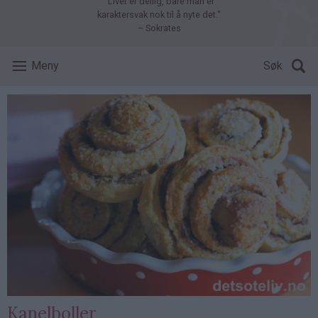
"Livet er deilig, bare man er
karaktersvak nok til å nyte det."
– Sokrates
Meny
Søk
Kanelboller