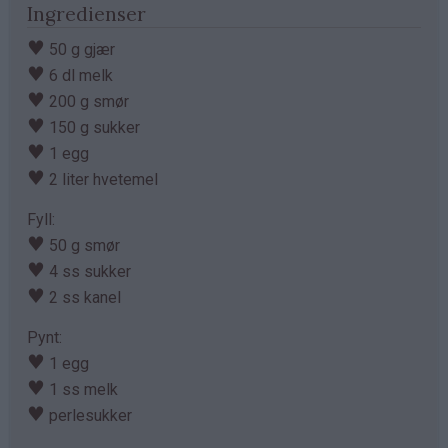
Ingredienser
♥
50 g gjær
♥
6 dl melk
♥
200 g smør
♥
150 g sukker
♥
1 egg
♥
2 liter hvetemel
Fyll:
♥
50 g smør
♥
4 ss sukker
♥
2 ss kanel
Pynt:
♥
1 egg
♥
1 ss melk
♥
perlesukker