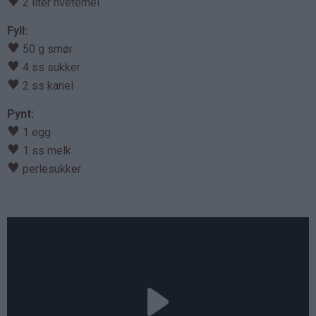
♥
2 liter hvetemel
Fyll:
♥
50 g smør
♥
4 ss sukker
♥
2 ss kanel
Pynt:
♥
1 egg
♥
1 ss melk
♥
perlesukker