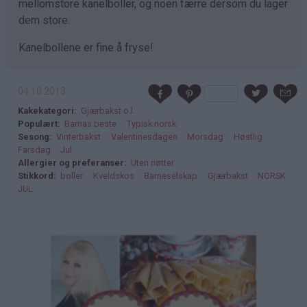
mellomstore kanelboller, og noen færre dersom du lager
dem store.
Kanelbollene er fine å fryse!
04.10.2013
Kakekategori
Gjærbakst o.l.
Populært
Barnas beste
Typisk norsk
Sesong
Vinterbakst
Valentinesdagen
Morsdag
Høstlig
Farsdag
Jul
Allergier og preferanser
Uten nøtter
Stikkord
boller
Kveldskos
Barneselskap
Gjærbakst
NORSK
JUL