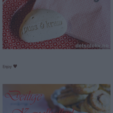
♥
Enjoy