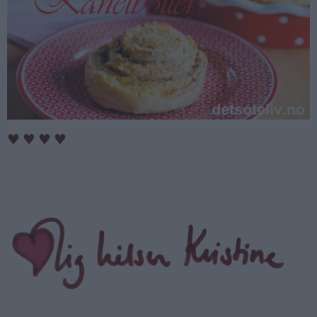
♥
♥
♥
♥