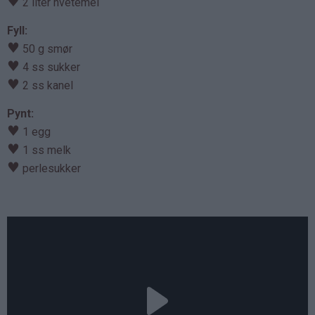
♥
2 liter hvetemel
Fyll:
♥
50 g smør
♥
4 ss sukker
♥
2 ss kanel
Pynt:
♥
1 egg
♥
1 ss melk
♥
perlesukker