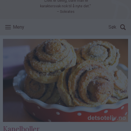
"Livet er deilig, bare man er
karaktersvak nok til å nyte det."
– Sokrates
Meny
Søk
Kanelboller