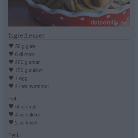
Ingredienser
♥
50 g gjær
♥
6 dl melk
♥
200 g smør
♥
150 g sukker
♥
1 egg
♥
2 liter hvetemel
Fyll:
♥
50 g smør
♥
4 ss sukker
♥
2 ss kanel
Pynt: