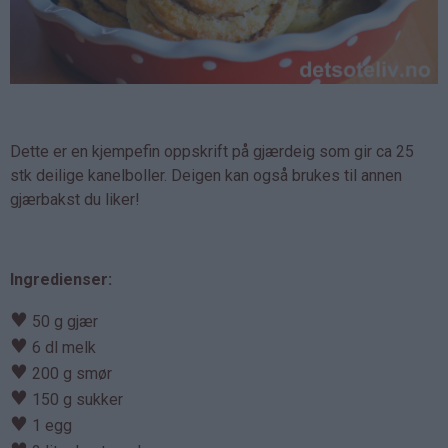
Dette er en kjempefin oppskrift på gjærdeig som gir ca 25
stk deilige kanelboller. Deigen kan også brukes til annen
gjærbakst du liker!
Ingredienser:
♥
50 g gjær
♥
6 dl melk
♥
200 g smør
♥
150 g sukker
♥
1 egg