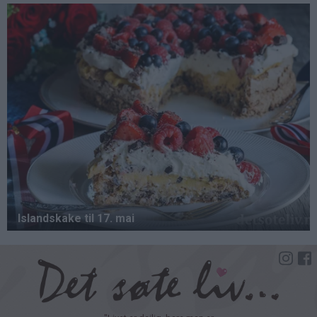
Hopp
til
hovedinnhold