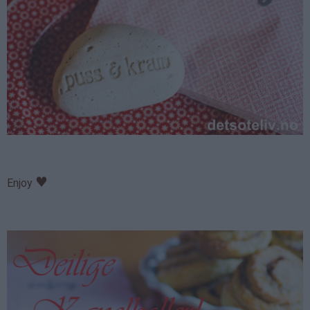
♥
Enjoy