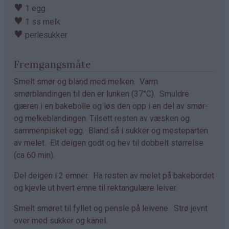
♥
1 egg
♥
1 ss melk
♥
perlesukker
Fremgangsmåte
Smelt smør og bland med melken. Varm
smørblandingen til den er lunken (37°C). Smuldre
gjæren i en bakebolle og løs den opp i en del av smør-
og melkeblandingen. Tilsett resten av væsken og
sammenpisket egg. Bland så i sukker og mesteparten
av melet. Elt deigen godt og hev til dobbelt størrelse
(ca 60 min).
Del deigen i 2 emner. Ha resten av melet på bakebordet
og kjevle ut hvert emne til rektangulære leiver.
Smelt smøret til fyllet og pensle på leivene. Strø jevnt
over med sukker og kanel.