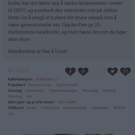
boller, kan det lønne seg å senke temperaturen i ovnen
til 200°C og eventuelt øke steketiden noe på slutten.
Dette for å unngå at bollene blir brune utenpå uten å
være gjennomstekte inni. Oppskriften gir 25
mellomstore kanelboller, og noen færre dersom du lager
dem store.
Kanelbollene er fine å fryse!
04.10.2013
Kakekategori
Gjærbakst o.l.
Populært
Barnas beste
Typisk norsk
Sesong
Vinterbakst
Valentinesdagen
Morsdag
Høstlig
Farsdag
Jul
Allergier og preferanser
Uten nøtter
Stikkord
boller
Kveldskos
Barneselskap
Gjærbakst
NORSK
JUL