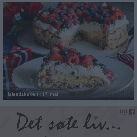
Hopp
til
hovedinnhold