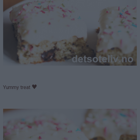
♥
Yummy treat