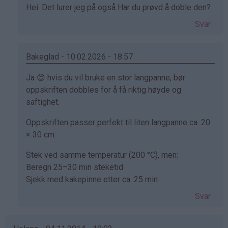
Som
Hei. Det lurer jeg på også Har du prøvd å doble den?
svar
Svar
på
av
Gitte
Bakeglad - 10.02.2026 - 18:57
(ikke
Som
Ja 😊 hvis du vil bruke en stor langpanne, bør
bekreftet)
svar
oppskriften dobbles for å få riktig høyde og
på
saftighet.
av
Oppskriften passer perfekt til liten langpanne ca. 20
Gitte
× 30 cm.
(ikke
bekreftet)
Stek ved samme temperatur (200 °C), men:
Beregn 25–30 min steketid
Sjekk med kakepinne etter ca. 25 min
Svar