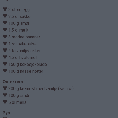
♥
3 store egg
♥
3,5 dl sukker
♥
100 g smør
♥
1,5 dl melk
♥
3 modne bananer
♥
1 ss bakepulver
♥
2 ts vaniljesukker
♥
4,5 dl hvetemel
♥
150 g kokesjokolade
♥
100 g hasselnøtter
Ostekrem:
♥
200 g kremost med vanilje (se tips)
♥
100 g smør
♥
5 dl melis
Pynt: