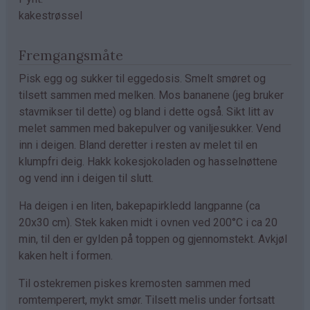
kakestrøssel
Fremgangsmåte
Pisk egg og sukker til eggedosis. Smelt smøret og
tilsett sammen med melken. Mos bananene (jeg bruker
stavmikser til dette) og bland i dette også. Sikt litt av
melet sammen med bakepulver og vaniljesukker. Vend
inn i deigen. Bland deretter i resten av melet til en
klumpfri deig. Hakk kokesjokoladen og hasselnøttene
og vend inn i deigen til slutt.
Ha deigen i en liten, bakepapirkledd langpanne (ca
20x30 cm). Stek kaken midt i ovnen ved 200°C i ca 20
min, til den er gylden på toppen og gjennomstekt. Avkjøl
kaken helt i formen.
Til ostekremen piskes kremosten sammen med
romtemperert, mykt smør. Tilsett melis under fortsatt