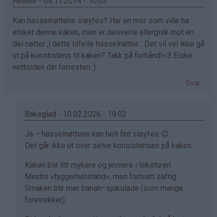
Helene - 04.11.2014 - 10:03
Kan hasselnøttene sløyfes? Har en mor som ville ha
elsket denne kaken, men er desverre allergisk mot en
del nøtter ,i dette tilfelle hasselnøtter... Det vil vel ikke gå
ut på konstistens til kaken? Takk på forhånd!<3 Elske
nettsiden din forresten :)
Svar
Bakeglad - 10.02.2026 - 19:02
Som
Ja – hasselnøttene kan helt fint sløyfes 😊
svar
Det går ikke ut over selve konsistensen på kaken.
på
Kaken blir litt mykere og jevnere i teksturen
av
Mindre «tyggemotstand», men fortsatt saftig
Helene
Smaken blir mer banan–sjokolade (som mange
(ikke
foretrekker)
bekreftet)