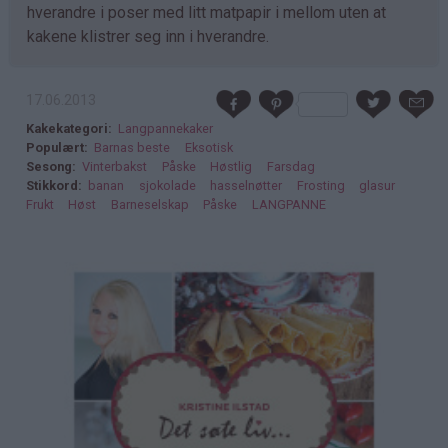
hverandre i poser med litt matpapir i mellom uten at
kakene klistrer seg inn i hverandre.
17.06.2013
Kakekategori
Langpannekaker
Populært
Barnas beste
Eksotisk
Sesong
Vinterbakst
Påske
Høstlig
Farsdag
Stikkord
banan
sjokolade
hasselnøtter
Frosting
glasur
Frukt
Høst
Barneselskap
Påske
LANGPANNE