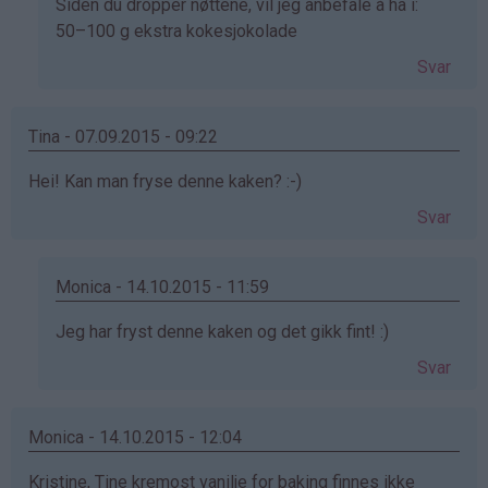
Siden du dropper nøttene, vil jeg anbefale å ha i:
50–100 g ekstra kokesjokolade
Svar
Tina - 07.09.2015 - 09:22
Hei! Kan man fryse denne kaken? :-)
Svar
Monica - 14.10.2015 - 11:59
Som
Jeg har fryst denne kaken og det gikk fint! :)
svar
Svar
på
av
Tina
Monica - 14.10.2015 - 12:04
(ikke
Kristine, Tine kremost vanilje for baking finnes ikke