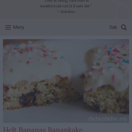
"Livet er deilig, bare man er
karaktersvak nok til å nyte det."
– Sokrates
Meny
Søk
Helt Bananas Banankake