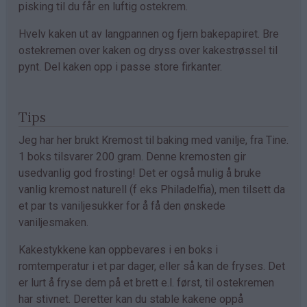
pisking til du får en luftig ostekrem.
Hvelv kaken ut av langpannen og fjern bakepapiret. Bre
ostekremen over kaken og dryss over kakestrøssel til
pynt. Del kaken opp i passe store firkanter.
Tips
Jeg har her brukt Kremost til baking med vanilje, fra Tine.
1 boks tilsvarer 200 gram. Denne kremosten gir
usedvanlig god frosting! Det er også mulig å bruke
vanlig kremost naturell (f eks Philadelfia), men tilsett da
et par ts vaniljesukker for å få den ønskede
vaniljesmaken.
Kakestykkene kan oppbevares i en boks i
romtemperatur i et par dager, eller så kan de fryses. Det
er lurt å fryse dem på et brett e.l. først, til ostekremen
har stivnet. Deretter kan du stable kakene oppå