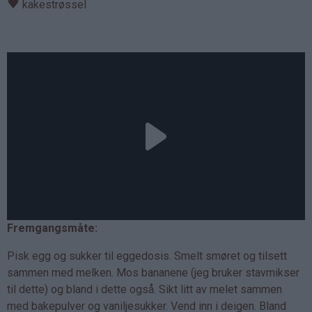
♥
kakestrøssel
Fremgangsmåte:
Pisk egg og sukker til eggedosis. Smelt smøret og tilsett
sammen med melken. Mos bananene (jeg bruker stavmikser
til dette) og bland i dette også. Sikt litt av melet sammen
med bakepulver og vaniljesukker. Vend inn i deigen. Bland