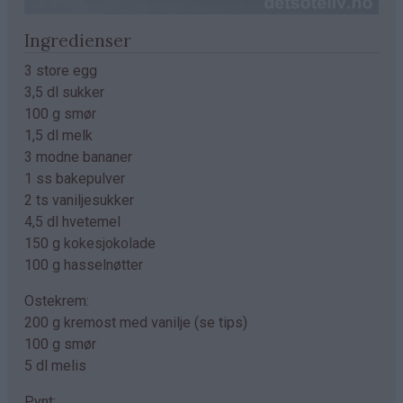
Ingredienser
3 store egg
3,5 dl sukker
100 g smør
1,5 dl melk
3 modne bananer
1 ss bakepulver
2 ts vaniljesukker
4,5 dl hvetemel
150 g kokesjokolade
100 g hasselnøtter
Ostekrem:
200 g kremost med vanilje (se tips)
100 g smør
5 dl melis
Pynt: