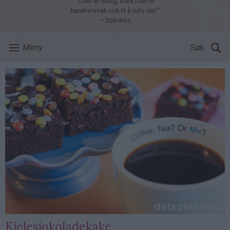
"Livet er deilig, bare man er
karaktersvak nok til å nyte det."
– Sokrates
Meny
Søk
Kjelesjokoladekake