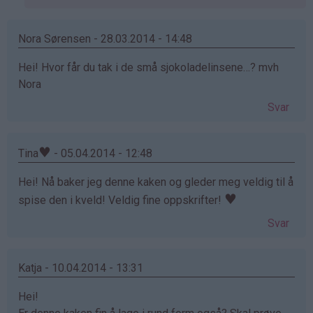
av
Marie
Kristine
Nora Sørensen - 28.03.2014 - 14:48
(ikke
Hei! Hvor får du tak i de små sjokoladelinsene…? mvh
bekreftet)
Nora
Svar
♥
Tina
- 05.04.2014 - 12:48
Hei! Nå baker jeg denne kaken og gleder meg veldig til å
♥
spise den i kveld! Veldig fine oppskrifter!
Svar
Katja - 10.04.2014 - 13:31
Hei!