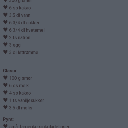
300 g smør
♥
6 ss kakao
♥
3,5 dl vann
♥
6 3/4 dl sukker
♥
6 3/4 dl hvetemel
♥
2 ts natron
♥
3 egg
♥
3 dl lettrømme
Glasur:
♥
100 g smør
♥
6 ss melk
♥
4 ss kakao
♥
1 ts vaniljesukker
♥
3,5 dl melis
Pynt:
♥
små, fargerike sjokoladelinser