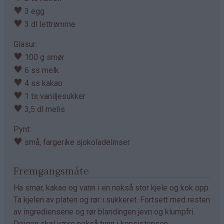
♥
3 egg
♥
3 dl lettrømme
Glasur:
♥
100 g smør
♥
6 ss melk
♥
4 ss kakao
♥
1 ts vaniljesukker
♥
3,5 dl melis
Pynt:
♥
små, fargerike sjokoladelinser
Fremgangsmåte
Ha smør, kakao og vann i en nokså stor kjele og kok opp.
Ta kjelen av platen og rør i sukkeret. Fortsett med resten
av ingrediensene og rør blandingen jevn og klumpfri.
Deigen skal være nokså tynn i konsistensen.