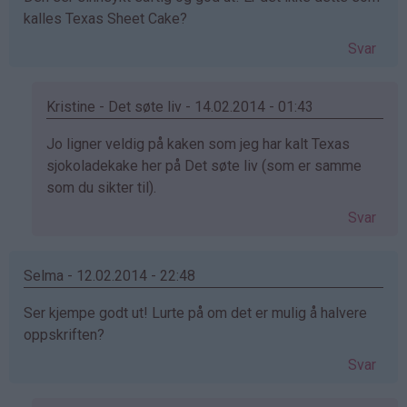
kalles Texas Sheet Cake?
Svar
Kristine - Det søte liv - 14.02.2014 - 01:43
Som
Jo ligner veldig på kaken som jeg har kalt Texas
svar
sjokoladekake her på Det søte liv (som er samme
på
som du sikter til).
av
Svar
Marie
Roald
(ikke
Selma - 12.02.2014 - 22:48
bekreftet)
Ser kjempe godt ut! Lurte på om det er mulig å halvere
oppskriften?
Svar