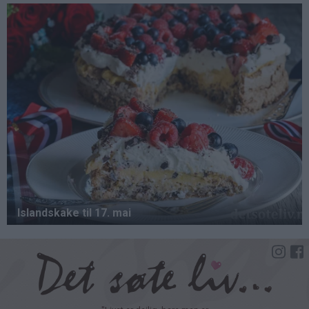
Hopp
til
hovedinnhold