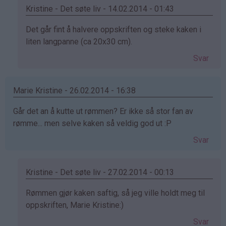
Kristine - Det søte liv - 14.02.2014 - 01:43
Som
Det går fint å halvere oppskriften og steke kaken i
svar
liten langpanne (ca 20x30 cm).
på
Svar
av
Selma
(ikke
Marie Kristine - 26.02.2014 - 16:38
bekreftet)
Går det an å kutte ut rømmen? Er ikke så stor fan av
rømme... men selve kaken så veldig god ut :P
Svar
Kristine - Det søte liv - 27.02.2014 - 00:13
Som
Rømmen gjør kaken saftig, så jeg ville holdt meg til
svar
oppskriften, Marie Kristine:)
på
Svar