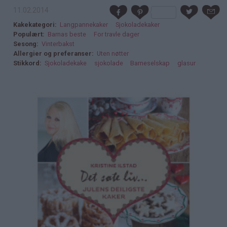
11.02.2014
Kakekategori
Langpannekaker
Sjokoladekaker
Populært
Barnas beste
For travle dager
Sesong
Vinterbakst
Allergier og preferanser
Uten nøtter
Stikkord
Sjokoladekake
sjokolade
Barneselskap
glasur