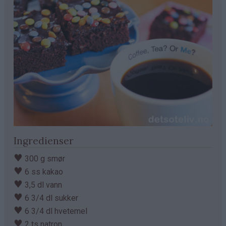
Ingredienser
♥
300 g smør
♥
6 ss kakao
♥
3,5 dl vann
♥
6 3/4 dl sukker
♥
6 3/4 dl hvetemel
♥
2 ts natron