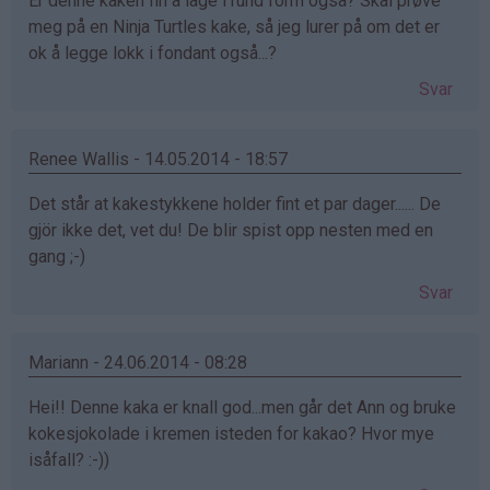
Er denne kaken fin å lage i rund form også? Skal prøve
meg på en Ninja Turtles kake, så jeg lurer på om det er
ok å legge lokk i fondant også...?
Svar
Renee Wallis - 14.05.2014 - 18:57
Det står at kakestykkene holder fint et par dager...... De
gjör ikke det, vet du! De blir spist opp nesten med en
gang ;-)
Svar
Mariann - 24.06.2014 - 08:28
Hei!! Denne kaka er knall god...men går det Ann og bruke
kokesjokolade i kremen isteden for kakao? Hvor mye
isåfall? :-))