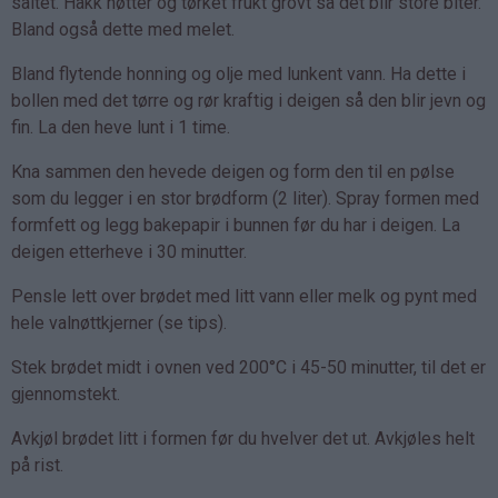
saltet. Hakk nøtter og tørket frukt grovt så det blir store biter.
Bland også dette med melet.
Bland flytende honning og olje med lunkent vann. Ha dette i
bollen med det tørre og rør kraftig i deigen så den blir jevn og
fin. La den heve lunt i 1 time.
Kna sammen den hevede deigen og form den til en pølse
som du legger i en stor brødform (2 liter). Spray formen med
formfett og legg bakepapir i bunnen før du har i deigen. La
deigen etterheve i 30 minutter.
Pensle lett over brødet med litt vann eller melk og pynt med
hele valnøttkjerner (se tips).
Stek brødet midt i ovnen ved 200°C i 45-50 minutter, til det er
gjennomstekt.
Avkjøl brødet litt i formen før du hvelver det ut. Avkjøles helt
på rist.