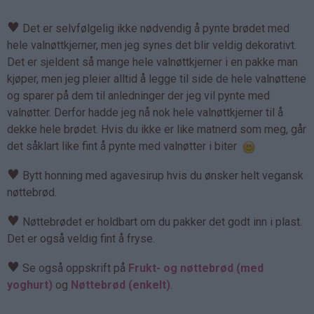
♥
Det er selvfølgelig ikke nødvendig å pynte brødet med
hele valnøttkjerner, men jeg synes det blir veldig dekorativt.
Det er sjeldent så mange hele valnøttkjerner i en pakke man
kjøper, men jeg pleier alltid å legge til side de hele valnøttene
og sparer på dem til anledninger der jeg vil pynte med
valnøtter. Derfor hadde jeg nå nok hele valnøttkjerner til å
dekke hele brødet. Hvis du ikke er like matnerd som meg, går
det såklart like fint å pynte med valnøtter i biter
♥
Bytt honning med agavesirup hvis du ønsker helt vegansk
nøttebrød.
♥
Nøttebrødet er holdbart om du pakker det godt inn i plast.
Det er også veldig fint å fryse.
♥
Se også oppskrift på
Frukt- og nøttebrød (med
yoghurt)
og
Nøttebrød (enkelt)
.