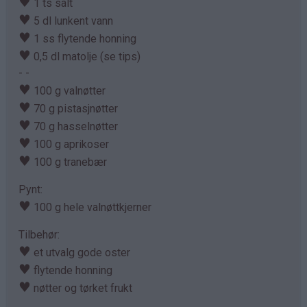
♥
1 ts salt
♥
5 dl lunkent vann
♥
1 ss flytende honning
♥
0,5 dl matolje (se tips)
- -
♥
100 g valnøtter
♥
70 g pistasjnøtter
♥
70 g hasselnøtter
♥
100 g aprikoser
♥
100 g tranebær
Pynt:
♥
100 g hele valnøttkjerner
Tilbehør:
♥
et utvalg gode oster
♥
flytende honning
♥
nøtter og tørket frukt