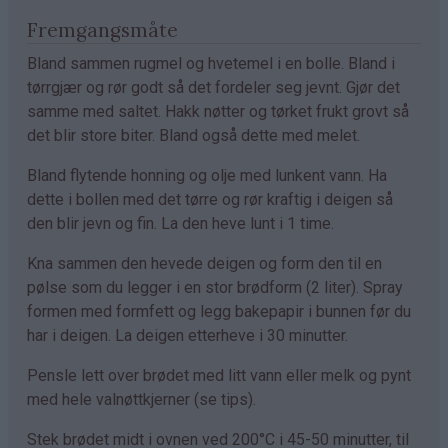
Fremgangsmåte
Bland sammen rugmel og hvetemel i en bolle. Bland i
tørrgjær og rør godt så det fordeler seg jevnt. Gjør det
samme med saltet. Hakk nøtter og tørket frukt grovt så
det blir store biter. Bland også dette med melet.
Bland flytende honning og olje med lunkent vann. Ha
dette i bollen med det tørre og rør kraftig i deigen så
den blir jevn og fin. La den heve lunt i 1 time.
Kna sammen den hevede deigen og form den til en
pølse som du legger i en stor brødform (2 liter). Spray
formen med formfett og legg bakepapir i bunnen før du
har i deigen. La deigen etterheve i 30 minutter.
Pensle lett over brødet med litt vann eller melk og pynt
med hele valnøttkjerner (se tips).
Stek brødet midt i ovnen ved 200°C i 45-50 minutter, til