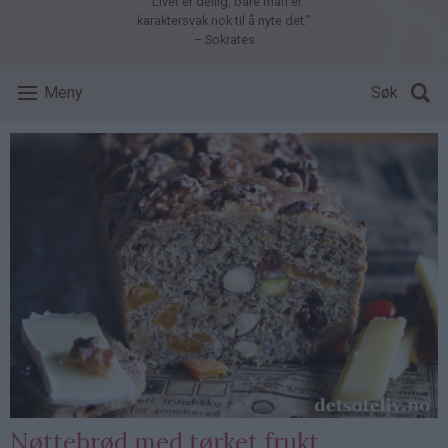
"Livet er deilig, bare man er
karaktersvak nok til å nyte det."
– Sokrates
Meny
Søk
Nøttebrød med tørket frukt