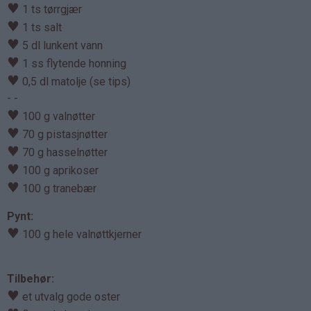
♥
1 ts tørrgjær
♥
1 ts salt
♥
5 dl lunkent vann
♥
1 ss flytende honning
♥
0,5 dl matolje (se tips)
- -
♥
100 g valnøtter
♥
70 g pistasjnøtter
♥
70 g hasselnøtter
♥
100 g aprikoser
♥
100 g tranebær
Pynt:
♥
100 g hele valnøttkjerner
Tilbehør:
♥
et utvalg gode oster