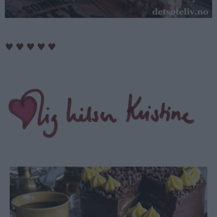
♥
♥
♥
♥
♥