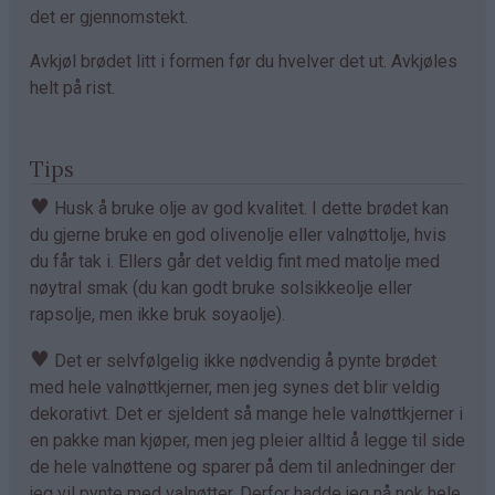
det er gjennomstekt.
Avkjøl brødet litt i formen før du hvelver det ut. Avkjøles
helt på rist.
Tips
♥
Husk å bruke olje av god kvalitet. I dette brødet kan
du gjerne bruke en god olivenolje eller valnøttolje, hvis
du får tak i. Ellers går det veldig fint med matolje med
nøytral smak (du kan godt bruke solsikkeolje eller
rapsolje, men ikke bruk soyaolje).
♥
Det er selvfølgelig ikke nødvendig å pynte brødet
med hele valnøttkjerner, men jeg synes det blir veldig
dekorativt. Det er sjeldent så mange hele valnøttkjerner i
en pakke man kjøper, men jeg pleier alltid å legge til side
de hele valnøttene og sparer på dem til anledninger der
jeg vil pynte med valnøtter. Derfor hadde jeg nå nok hele