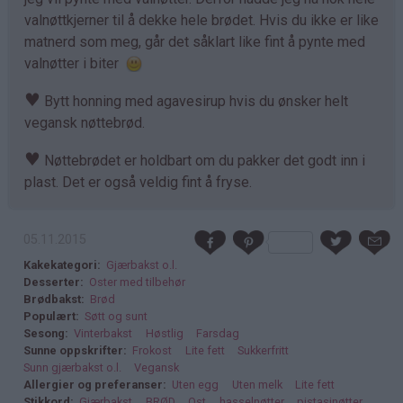
valnøttkjerner til å dekke hele brødet. Hvis du ikke er like
matnerd som meg, går det såklart like fint å pynte med
valnøtter i biter
♥
Bytt honning med agavesirup hvis du ønsker helt
vegansk nøttebrød.
♥
Nøttebrødet er holdbart om du pakker det godt inn i
plast. Det er også veldig fint å fryse.
05.11.2015
Kakekategori
Gjærbakst o.l.
Desserter
Oster med tilbehør
Brødbakst
Brød
Populært
Søtt og sunt
Sesong
Vinterbakst
Høstlig
Farsdag
Sunne oppskrifter
Frokost
Lite fett
Sukkerfritt
Sunn gjærbakst o.l.
Vegansk
Allergier og preferanser
Uten egg
Uten melk
Lite fett
Stikkord
Gjærbakst
BRØD
Ost
hasselnøtter
pistasjnøtter