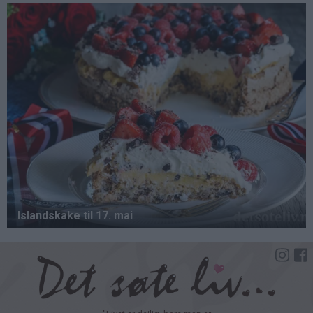
Hopp
til
hovedinnhold