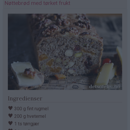
Nøttebrød med tørket frukt
Ingredienser
♥
300 g fint rugmel
♥
200 g hvetemel
♥
1 ts tørrgjær