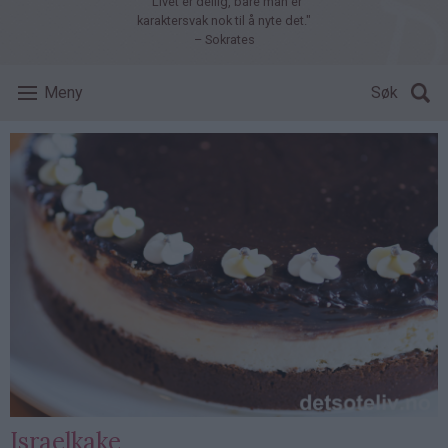
"Livet er deilig, bare man er
karaktersvak nok til å nyte det."
– Sokrates
Meny
Søk
Israelkake