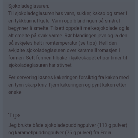
Sjokoladeglasuren:
Til sjokoladeglasuren has vann, sukker, kakao og smør i
en tykkbunnet kjele. Varm opp blandingen så smøret
begynner å smelte. Tilsett oppdelt melkesjokolade og la
alt smelte på svak varme. Rør blandingen jevn og la den
så avkjøles helt i romtemperatur (se tips). Hell den
avkjølte sjokoladeglasuren over karamellfromasjen i
formen. Sett formen tilbake i kjøleskapet et par timer til
sjokoladeglasuren har stivnet.
Før servering løsnes kakeringen forsiktig fra kaken med
en tynn skarp kniv. Fjern kakeringen og pynt kaken etter
ønske.
Tips
Jeg brukte både sjokoladepuddingpulver (113 g pulver)
og karamellpuddingpulver (75 g pulver) fra Freia.