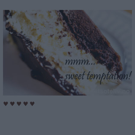
♥
♥
♥
♥
♥