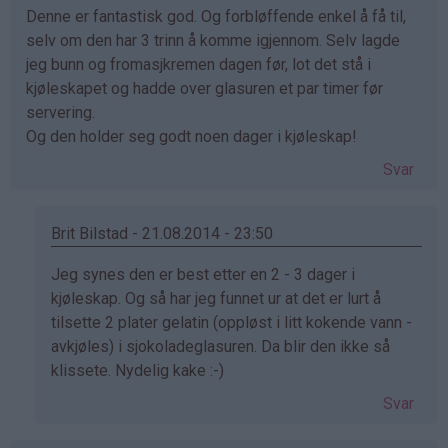
Denne er fantastisk god. Og forbløffende enkel å få til,
selv om den har 3 trinn å komme igjennom. Selv lagde
jeg bunn og fromasjkremen dagen før, lot det stå i
kjøleskapet og hadde over glasuren et par timer før
servering.
Og den holder seg godt noen dager i kjøleskap!
Svar
Brit Bilstad - 21.08.2014 - 23:50
Som
Jeg synes den er best etter en 2 - 3 dager i
svar
kjøleskap. Og så har jeg funnet ur at det er lurt å
på
tilsette 2 plater gelatin (oppløst i litt kokende vann -
av
avkjøles) i sjokoladeglasuren. Da blir den ikke så
Caroline
klissete. Nydelig kake :-)
(ikke
Svar
bekreftet)