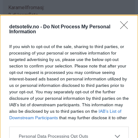
Karamellfromasj:
2 dl kremfløte
2 ts vaniljesukker
detsoteliv.no -
Do Not Process My Personal
3 dl seterrømme
Information
3 ss sukker
1 pk karamellpuddingpulver (se tips)
If you wish to opt-out of the sale, sharing to third parties, or
processing of your personal or sensitive information for
Sjokoladeglasur:
targeted advertising by us, please use the below opt-out
6 ss vann
section to confirm your selection. Please note that after your
6 ss sukker
opt-out request is processed you may continue seeing
2 ss kakao
interest-based ads based on personal information utilized by
us or personal information disclosed to third parties prior to
50 g smør
your opt-out. You may separately opt-out of the further
100 g melkesjokolade
disclosure of your personal information by third parties on the
IAB’s list of downstream participants. This information may
Fremgangsmåte
also be disclosed by us to third parties on the
IAB’s List of
Downstream Participants
that may further disclose it to other
Sjokoladekakebunn:
third parties.
Pisk eggehviter og 2 ss sukker til myk, hvit marengs.
Pisk inn sjokoladepuddingpulveret. Pisk deretter inn en
Personal Data Processing Opt Outs