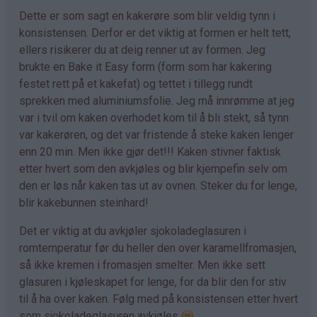
Dette er som sagt en kakerøre som blir veldig tynn i
konsistensen. Derfor er det viktig at formen er helt tett,
ellers risikerer du at deig renner ut av formen. Jeg
brukte en Bake it Easy form (form som har kakering
festet rett på et kakefat) og tettet i tillegg rundt
sprekken med aluminiumsfolie. Jeg må innrømme at jeg
var i tvil om kaken overhodet kom til å bli stekt, så tynn
var kakerøren, og det var fristende å steke kaken lenger
enn 20 min. Men ikke gjør det!!! Kaken stivner faktisk
etter hvert som den avkjøles og blir kjempefin selv om
den er løs når kaken tas ut av ovnen. Steker du for lenge,
blir kakebunnen steinhard!
Det er viktig at du avkjøler sjokoladeglasuren i
romtemperatur før du heller den over karamellfromasjen,
så ikke kremen i fromasjen smelter. Men ikke sett
glasuren i kjøleskapet for lenge, for da blir den for stiv
til å ha over kaken. Følg med på konsistensen etter hvert
som sjokoladeglasuren avkjøles