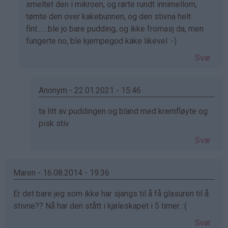
av
smeltet den i mikroen, og rørte rundt innimellom,
Meg
tømte den over kakebunnen, og den stivna helt
(ikke
fint.......ble jo bare pudding, og ikke fromasj da, men
bekreftet)
fungerte no, ble kjempegod kake likevel :-)
Svar
Anonym - 22.01.2021 - 15:46
Som
ta litt av puddingen og bland med kremfløyte og
svar
pisk stiv
på
Svar
av
Birthe
Haugsdal
Maren - 16.08.2014 - 19:36
(ikke
Er det bare jeg som ikke har sjangs til å få glasuren til å
bekreftet)
stivne?? Nå har den stått i kjøleskapet i 5 timer. :(
Svar