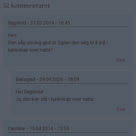
52 kommentarer
Ragnhild - 21.03.2014 - 16:45
Hei!
Den såg utruleg god ut. Egner den seg til å stå i
kjøleskap over natta?
Svar
Bakeglad - 29.04.2026 - 18:09
Som
Hei Ragnhild!
svar
Ja, den kan stå i kjøleskap over natta.
på
Svar
av
Ragnhild
(ikke
Caroline - 15.04.2014 - 15:55
bekreftet)