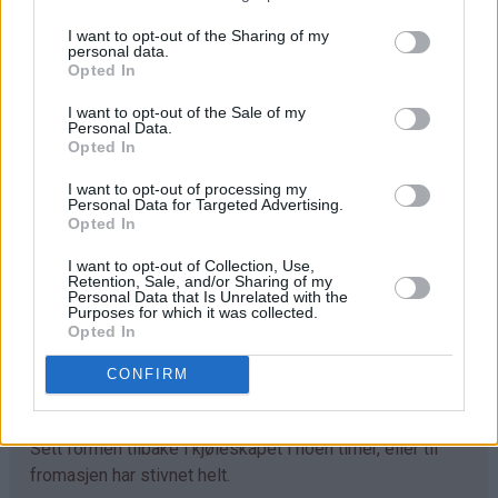
eggeplomme av gangen og resterende 1 ss sukker.
I want to opt-out of the Sharing of my
personal data.
Hell røren i en rund form (26 cm i diameter). Bruker du
Opted In
form på kakefat (se tips) trenger du ikke bakepapir i
I want to opt-out of the Sale of my
bunnen av formen, bare spray lett med formspray. Det er
Personal Data.
nokså tynn konsistens på kakerøren, så det er viktig at
Opted In
formen er skikkelig tett (se tips).
I want to opt-out of processing my
Personal Data for Targeted Advertising.
Stek sjokoladekakebunnen ved 180°C midt i ovnen i 15-
Opted In
20 min (ikke lenger!, se tips). Avkjøl kaken i formen til
I want to opt-out of Collection, Use,
den er helt kald (minst 1 time i kjøleskapet).
Retention, Sale, and/or Sharing of my
Personal Data that Is Unrelated with the
Purposes for which it was collected.
Karamellfromasj:
Opted In
Pisk kremfløte og vaniljesukker til myk krem. Pisk inn
seterrømme, 3 ss sukker og så
CONFIRM
karamellpuddingpulveret. Hell den luftige
fromasjblandingen over sjokoladekakebunnen i formen.
Sett formen tilbake i kjøleskapet i noen timer, eller til
fromasjen har stivnet helt.