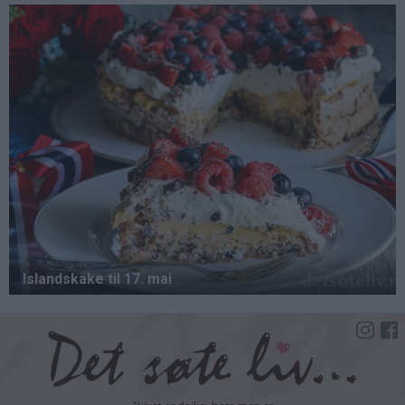
Hopp
til
hovedinnhold