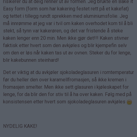
risikerer du at deig renner ut av formen. Jeg brukte en Bake it
Easy form (form som har kakering festet rett på et kakefat)
og tettet i tillegg rundt sprekken med aluminiumsfolie. Jeg
må innrømme at jeg var i tvil om kaken overhodet kom til å bli
stekt, så tynn var kakerøren, og det var fristende å steke
kaken lenger enn 20 min. Men ikke gjør det!!! Kaken stivner
faktisk etter hvert som den avkjøles og blir kjempefin selv
om den er løs når kaken tas ut av ovnen. Steker du for lenge,
blir kakebunnen steinhard!
Det er viktig at du avkjøler sjokoladeglasuren i romtemperatur
før du heller den over karamellfromasjen, så ikke kremen i
fromasjen smelter. Men ikke sett glasuren i kjøleskapet for
lenge, for da blir den for stiv til å ha over kaken. Følg med på
konsistensen etter hvert som sjokoladeglasuren avkjøles
NYDELIG KAKE!