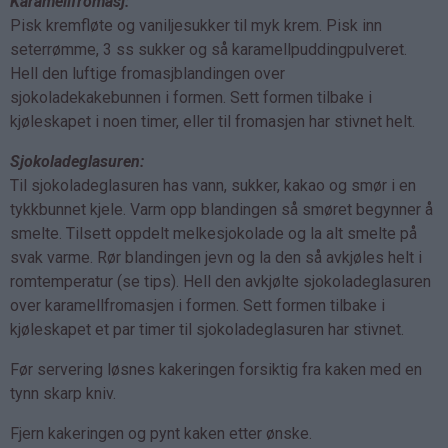
Karamellfromasj:
Pisk kremfløte og vaniljesukker til myk krem. Pisk inn
seterrømme, 3 ss sukker og så karamellpuddingpulveret.
Hell den luftige fromasjblandingen over
sjokoladekakebunnen i formen. Sett formen tilbake i
kjøleskapet i noen timer, eller til fromasjen har stivnet helt.
Sjokoladeglasuren:
Til sjokoladeglasuren has vann, sukker, kakao og smør i en
tykkbunnet kjele. Varm opp blandingen så smøret begynner å
smelte. Tilsett oppdelt melkesjokolade og la alt smelte på
svak varme. Rør blandingen jevn og la den så avkjøles helt i
romtemperatur (se tips). Hell den avkjølte sjokoladeglasuren
over karamellfromasjen i formen. Sett formen tilbake i
kjøleskapet et par timer til sjokoladeglasuren har stivnet.
Før servering løsnes kakeringen forsiktig fra kaken med en
tynn skarp kniv.
Fjern kakeringen og pynt kaken etter ønske.