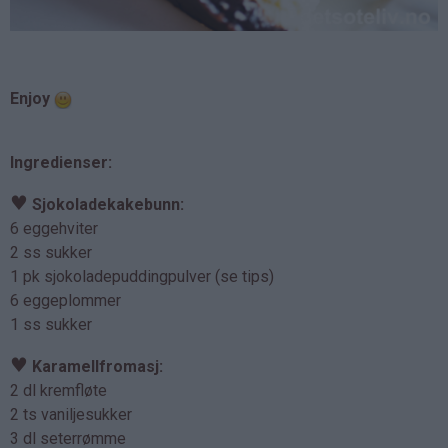
Enjoy
Ingredienser:
♥
Sjokoladekakebunn:
6 eggehviter
2 ss sukker
1 pk sjokoladepuddingpulver (se tips)
6 eggeplommer
1 ss sukker
♥
Karamellfromasj:
2 dl kremfløte
2 ts vaniljesukker
3 dl seterrømme