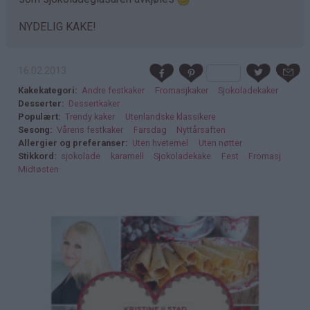
NYDELIG KAKE!
16.02.2013
Kakekategori
Andre festkaker
Fromasjkaker
Sjokoladekaker
Desserter
Dessertkaker
Populært
Trendy kaker
Utenlandske klassikere
Sesong
Vårens festkaker
Farsdag
Nyttårsaften
Allergier og preferanser
Uten hvetemel
Uten nøtter
Stikkord
sjokolade
karamell
Sjokoladekake
Fest
Fromasj
Midtøsten