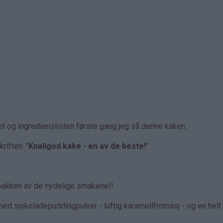
t og ingredienslisten første gang jeg så denne kaken.
riften: "
Knallgod kake - en av de beste!
"
t i bakken av de nydelige smakene!!
d sjokoladepuddingpulver - luftig karamellfromasj - og en helt