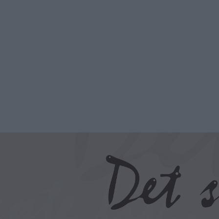
Hopp
til
hovedinnhold