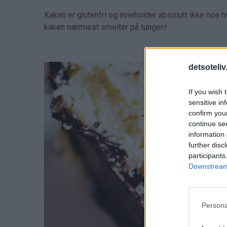
Kaken er glutenfri og inneholder absolutt ikke noe 
kaken nærmest smelter på tungen!
detsoteliv
If you wish 
sensitive in
confirm you
continue se
information 
further disc
participants
Downstream 
Persona