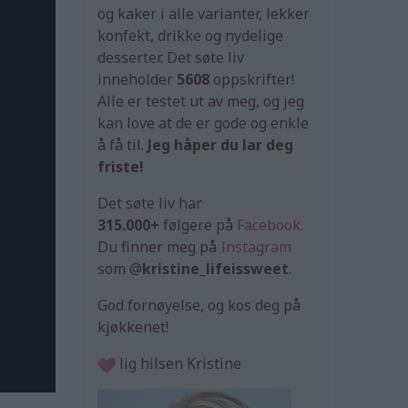
og kaker i alle varianter, lekker
konfekt, drikke og nydelige
desserter. Det søte liv
inneholder
5608
oppskrifter!
Alle er testet ut av meg, og jeg
kan love at de er gode og enkle
å få til.
Jeg håper du lar deg
friste!
Det søte liv har
315.000+
følgere på
Facebook
.
Du finner meg på
Instagram
som @
kristine_lifeissweet
.
God fornøyelse, og kos deg på
kjøkkenet!
lig hilsen Kristine