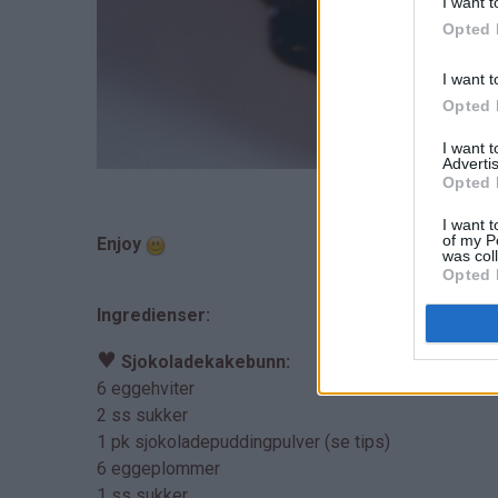
I want t
Opted 
I want t
Opted 
I want 
Advertis
Opted 
I want t
of my P
Enjoy
was col
Opted 
Ingredienser:
♥
Sjokoladekakebunn:
6 eggehviter
2 ss sukker
1 pk sjokoladepuddingpulver (se tips)
6 eggeplommer
1 ss sukker