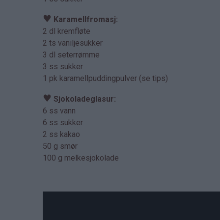
♥
Karamellfromasj:
2 dl kremfløte
2 ts vaniljesukker
3 dl seterrømme
3 ss sukker
1 pk karamellpuddingpulver (se tips)
♥
Sjokoladeglasur:
6 ss vann
6 ss sukker
2 ss kakao
50 g smør
100 g melkesjokolade