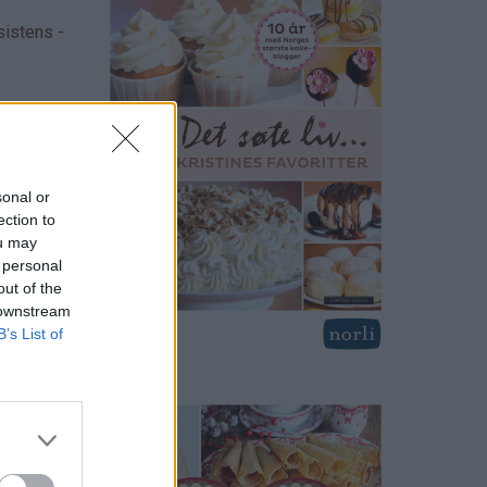
sistens -
sonal or
ection to
ou may
 personal
out of the
 downstream
B’s List of