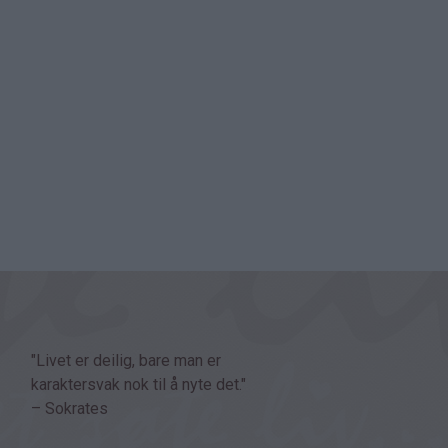
"Livet er deilig, bare man er
karaktersvak nok til å nyte det."
– Sokrates