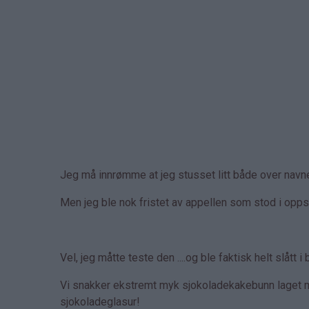
Jeg må innrømme at jeg stusset litt både over navne
Men jeg ble nok fristet av appellen som stod i oppsk
Vel, jeg måtte teste den ....og ble faktisk helt slåt
Vi snakker ekstremt myk sjokoladekakebunn laget me
sjokoladeglasur!