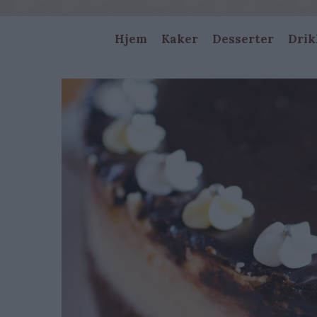
Main
Hjem
Kaker
Desserter
Drik
navigation