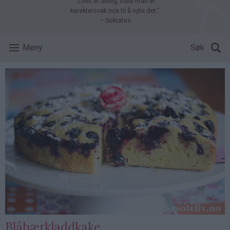
"Livet er deilig, bare man er
karaktersvak nok til å nyte det."
– Sokrates
Meny
Søk
Blåbærkladdkake