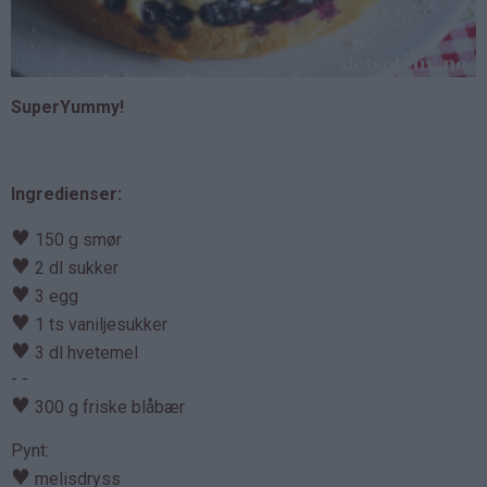
SuperYummy!
Ingredienser:
♥
150 g smør
♥
2 dl sukker
♥
3 egg
♥
1 ts vaniljesukker
♥
3 dl hvetemel
- -
♥
300 g friske blåbær
Pynt:
♥
melisdryss