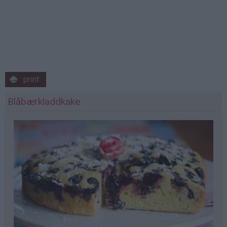
print
Blåbærkladdkake