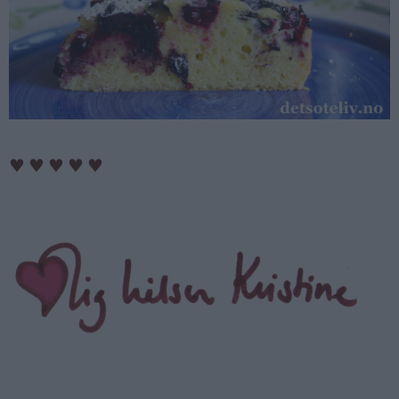
♥
♥
♥
♥
♥