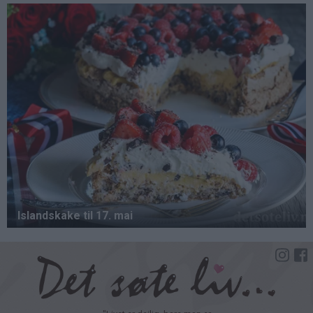
Hopp
til
hovedinnhold