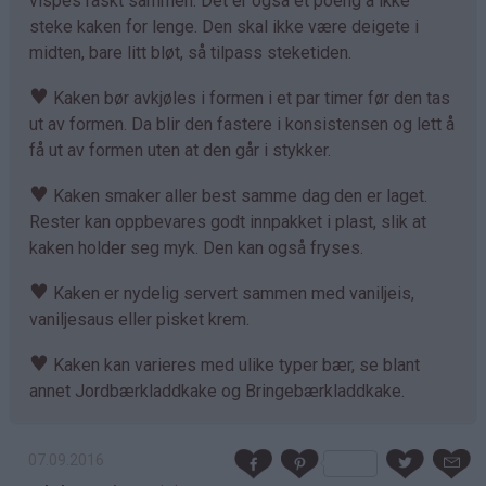
vispes raskt sammen. Det er også et poeng å ikke
steke kaken for lenge. Den skal ikke være deigete i
midten, bare litt bløt, så tilpass steketiden.
♥
Kaken bør avkjøles i formen i et par timer før den tas
ut av formen. Da blir den fastere i konsistensen og lett å
få ut av formen uten at den går i stykker.
♥
Kaken smaker aller best samme dag den er laget.
Rester kan oppbevares godt innpakket i plast, slik at
kaken holder seg myk. Den kan også fryses.
♥
Kaken er nydelig servert sammen med vaniljeis,
vaniljesaus eller pisket krem.
♥
Kaken kan varieres med ulike typer bær, se blant
annet Jordbærkladdkake og Bringebærkladdkake.
07.09.2016