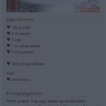
Ingredienser
♥
150 g smør
♥
2 dl sukker
♥
3 egg
♥
1 ts vaniljesukker
♥
3 dl hvetemel
- -
♥
300 g friske blåbær
Pynt:
♥
melisdryss
Fremgangsmåte
Smelt smøret. Visp egg, sukker og vaniljesukker