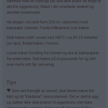
sammen med en stålvisp (du skal ikke piske så lenge at
det blir eggedosis). Bland i det smeltede smøret og
deretter hvetemelet.
Ha deigen i en rund form (24 cm i diameter) med
bakepapir i bunnen. Fordel blåbærene over kaken.
Stek kaken midt i ovnen ved 180°C i ca 20-25 minutter
(se tips). Avkjøl kaken i formen.
Løsne kaken forsiktig fra formen og dra av bakepapiret
fra undersiden. Sett kaken på et passende fat og sikt
over melis rett før servering.
Tips
♥
Som det fremgår av navnet, skal denne kaken blir
bløt og litt "kladdete" i konsistensen. Det er derfor egg
og sukker ikke skal piskes til eggedosis, men bare