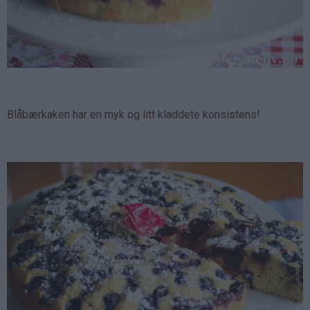
Blåbærkaken har en myk og litt kladdete konsistens!