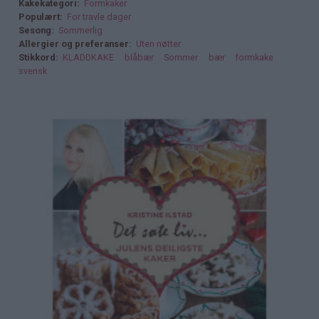
Kakekategori
Formkaker
Populært
For travle dager
Sesong
Sommerlig
Allergier og preferanser
Uten nøtter
Stikkord
KLADDKAKE
blåbær
Sommer
bær
formkake
svensk