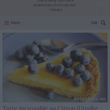
"Livet er deilig, bare man er
karaktersvak nok til å nyte det."
– Sokrates
Meny
Søk
Tarte Incroyable au Citron (Utrolig