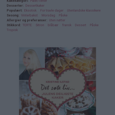
Kakekategori
Paier/Terter
Desserter
Dessertkaker
Populært
Eksotisk
For travle dager
Utenlandske klassikere
Sesong
Vinterbakst
Morsdag
Påske
Allergier og preferanser
Uten nøtter
Stikkord
TERTE
Sitron
blåbær
fransk
Dessert
Påske
Tropisk