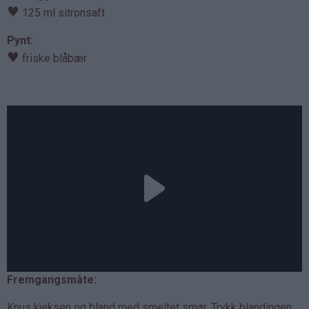
♥
125 ml sitronsaft
Pynt:
♥
friske blåbær
Fremgangsmåte:
Knus kjeksen og bland med smeltet smør. Trykk blandingen