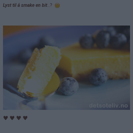
Lyst til å smake en bit
...?
♥
♥
♥
♥