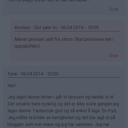
Svar
Kristine - Det søte liv - 06.04.2014 - 19:09
Som
Mener presset saft fra sitron. Skal presisere det i
svar
oppskriften:)
på
Svar
av
Ingfrid
Aspen
Tone - 06.04.2014 - 20:00
Kolset
Hei!
(ikke
bekreftet)
Jeg laget denne terten i går til dessert og hadde is til.
Det smakte bare nydelig og det er ikke siste gangen jeg
lager denne. Fantastisk god og så enkel å lage. En fryd.
Jeg måtte ta bilder av herligheten og det ble lagt ut på
bloggen som min mann og jeg har sammen. Jeg har