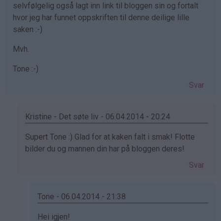
selvfølgelig også lagt inn link til bloggen sin og fortalt
hvor jeg har funnet oppskriften til denne deilige lille
saken :-)
Mvh.
Tone :-)
Svar
Kristine - Det søte liv - 06.04.2014 - 20:24
Som
Supert Tone :) Glad for at kaken falt i smak! Flotte
svar
bilder du og mannen din har på bloggen deres!
på
Svar
av
Tone
(ikke
Tone - 06.04.2014 - 21:38
bekreftet)
Som
Hei igjen!