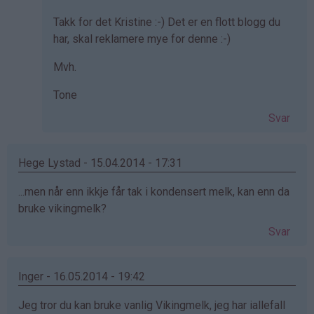
svar
Takk for det Kristine :-) Det er en flott blogg du
på
har, skal reklamere mye for denne :-)
av
Kristine
Mvh.
-
Det…
Tone
Svar
Hege Lystad - 15.04.2014 - 17:31
...men når enn ikkje får tak i kondensert melk, kan enn da
bruke vikingmelk?
Svar
Inger - 16.05.2014 - 19:42
Jeg tror du kan bruke vanlig Vikingmelk, jeg har iallefall