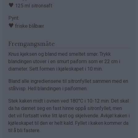
♥
125 ml sitronsaft
Pynt:
♥
friske blåbær
Fremgangsmåte
Knus kjeksen og bland med smeltet smør. Trykk
blandingen utover i en smurt paiform som er 22 cm i
diameter. Sett formen i kjøleskapet i 10 min.
Bland alle ingrediensene til sitronfyllet sammen med en
stålvisp. Hell blandingen i paiformen.
Stek kaken midt i ovnen ved 180°C i 10-12 min. Det skal
da ha dannet seg en fast hinne oppå sitronfyllet, men
det vil fortsatt virke litt løst og skjelvende. Avkjøl kaken i
kjøleskapet til den er helt kald. Fyllet i kaken kommer da
til å bli fastere.