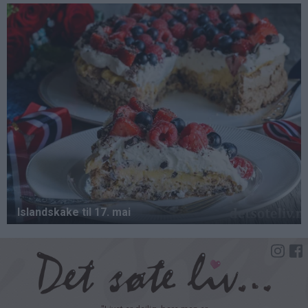
Hopp
til
hovedinnhold