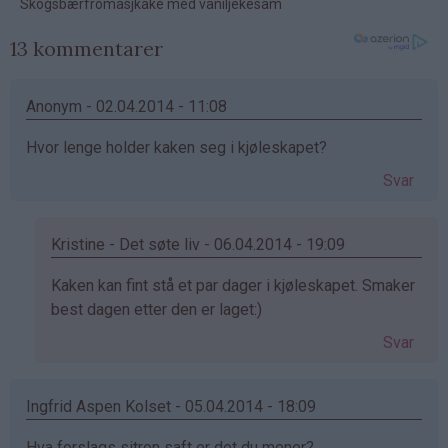
13 kommentarer
Anonym - 02.04.2014 - 11:08
Hvor lenge holder kaken seg i kjøleskapet?
Svar
Kristine - Det søte liv - 06.04.2014 - 19:09
Som
Kaken kan fint stå et par dager i kjøleskapet. Smaker
svar
best dagen etter den er laget:)
på
Svar
av
Anonym
(ikke
Ingfrid Aspen Kolset - 05.04.2014 - 18:09
bekreftet)
Hva forslags sitron saft er det du mener?