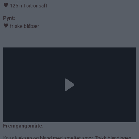
♥
125 ml sitronsaft
Pynt:
♥
friske blåbær
Fremgangsmåte:
Knus kjeksen og bland med smeltet smør. Trykk blandingen