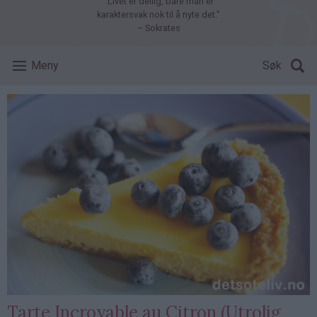
"Livet er deilig, bare man er
karaktersvak nok til å nyte det."
– Sokrates
Meny
Søk
Tarte Incroyable au Citron (Utrolig