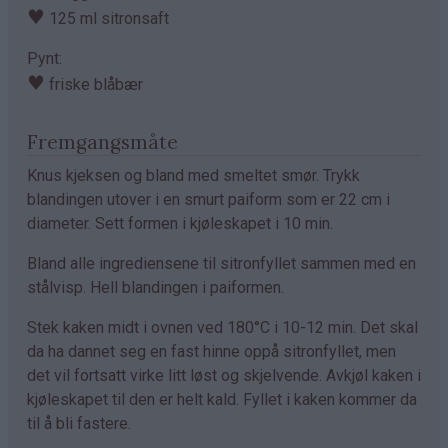
♥
125 ml sitronsaft
Pynt:
♥
friske blåbær
Fremgangsmåte
Knus kjeksen og bland med smeltet smør. Trykk
blandingen utover i en smurt paiform som er 22 cm i
diameter. Sett formen i kjøleskapet i 10 min.
Bland alle ingrediensene til sitronfyllet sammen med en
stålvisp. Hell blandingen i paiformen.
Stek kaken midt i ovnen ved 180°C i 10-12 min. Det skal
da ha dannet seg en fast hinne oppå sitronfyllet, men
det vil fortsatt virke litt løst og skjelvende. Avkjøl kaken i
kjøleskapet til den er helt kald. Fyllet i kaken kommer da
til å bli fastere.