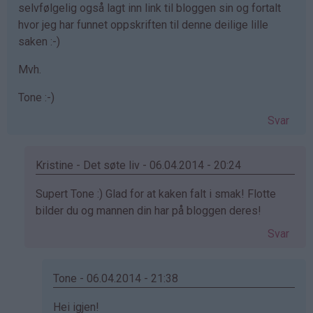
selvfølgelig også lagt inn link til bloggen sin og fortalt
hvor jeg har funnet oppskriften til denne deilige lille
saken :-)
Mvh.
Tone :-)
Svar
Kristine - Det søte liv - 06.04.2014 - 20:24
Som
Supert Tone :) Glad for at kaken falt i smak! Flotte
svar
bilder du og mannen din har på bloggen deres!
på
Svar
av
Tone
(ikke
Tone - 06.04.2014 - 21:38
bekreftet)
Som
Hei igjen!