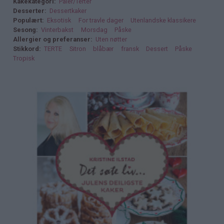
Kakekategori
Paier/Terter
Desserter
Dessertkaker
Populært
Eksotisk
For travle dager
Utenlandske klassikere
Sesong
Vinterbakst
Morsdag
Påske
Allergier og preferanser
Uten nøtter
Stikkord
TERTE
Sitron
blåbær
fransk
Dessert
Påske
Tropisk