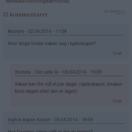
13 kommentarer
Anonym - 02.04.2014 - 11:08
Hvor lenge holder kaken seg i kjøleskapet?
Svar
Kristine - Det søte liv - 06.04.2014 - 19:09
Som
Kaken kan fint stå et par dager i kjøleskapet. Smaker
svar
best dagen etter den er laget:)
på
Svar
av
Anonym
(ikke
Ingfrid Aspen Kolset - 05.04.2014 - 18:09
bekreftet)
Hva forslags sitron saft er det du mener?