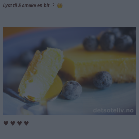
Lyst til å smake en bit
...?
♥
♥
♥
♥