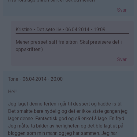
Svar
Kristine - Det søte liv - 06.04.2014 - 19:09
Som
Mener presset saft fra sitron. Skal presisere det i
svar
oppskriften:)
på
Svar
av
Ingfrid
Aspen
Tone - 06.04.2014 - 20:00
Kolset
Hei!
(ikke
bekreftet)
Jeg laget denne terten i går til dessert og hadde is til.
Det smakte bare nydelig og det er ikke siste gangen jeg
lager denne. Fantastisk god og så enkel å lage. En fryd.
Jeg måtte ta bilder av herligheten og det ble lagt ut på
bloggen som min mann og jeg har sammen. Jeg har