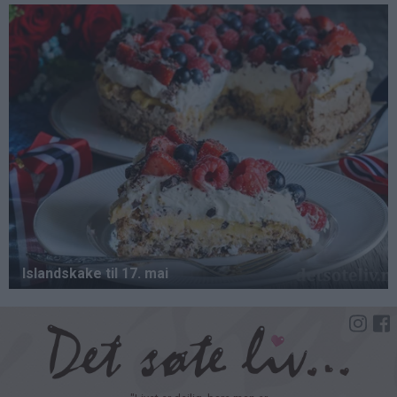
Hopp
til
hovedinnhold