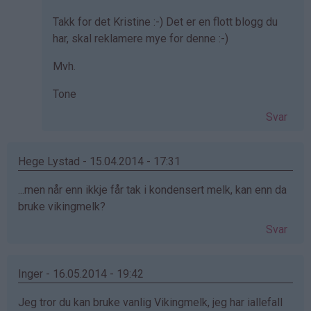
svar
Takk for det Kristine :-) Det er en flott blogg du
på
har, skal reklamere mye for denne :-)
av
Kristine
Mvh.
-
Det…
Tone
Svar
Hege Lystad - 15.04.2014 - 17:31
...men når enn ikkje får tak i kondensert melk, kan enn da
bruke vikingmelk?
Svar
Inger - 16.05.2014 - 19:42
Jeg tror du kan bruke vanlig Vikingmelk, jeg har iallefall