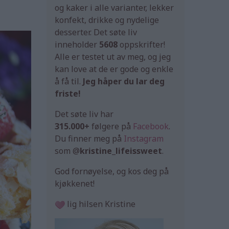
og kaker i alle varianter, lekker
konfekt, drikke og nydelige
desserter. Det søte liv
inneholder
5608
oppskrifter!
Alle er testet ut av meg, og jeg
kan love at de er gode og enkle
å få til.
Jeg håper du lar deg
friste!
Det søte liv har
315.000+
følgere på
Facebook
.
Du finner meg på
Instagram
som @
kristine_lifeissweet
.
God fornøyelse, og kos deg på
kjøkkenet!
lig hilsen Kristine