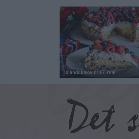
Hopp
til
hovedinnhold