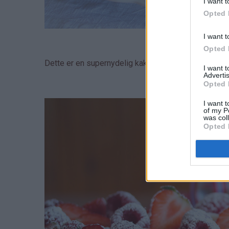
I want t
Opted 
I want t
Opted 
Dette er en supernydelig kake bestående av to lag
I want 
Advertis
Opted 
I want t
of my P
was col
Opted 