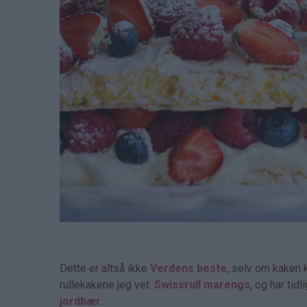
Dette er altså ikke
Verdens beste
, selv om kaken 
rullekakene jeg vet:
Swissrull marengs
, og har tid
jordbær
.