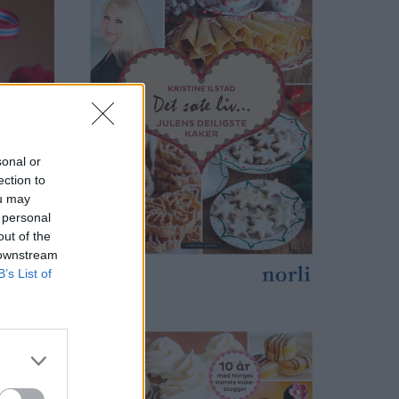
sonal or
ection to
ou may
 personal
out of the
 downstream
B’s List of