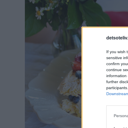
detsoteliv
If you wish 
sensitive in
confirm you
continue se
information 
further disc
participants
Downstream 
Persona