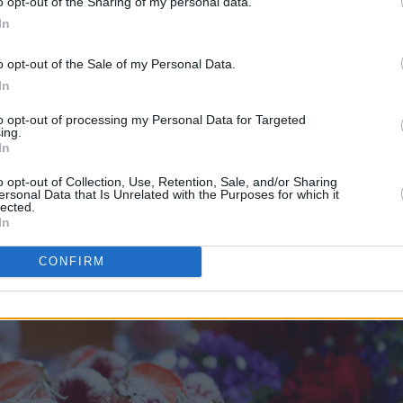
o opt-out of the Sharing of my personal data.
In
o opt-out of the Sale of my Personal Data.
In
 myk vaniljemarengs som fylles med pisket krem og friske bær.
to opt-out of processing my Personal Data for Targeted
ing.
In
o opt-out of Collection, Use, Retention, Sale, and/or Sharing
ersonal Data that Is Unrelated with the Purposes for which it
lected.
In
CONFIRM