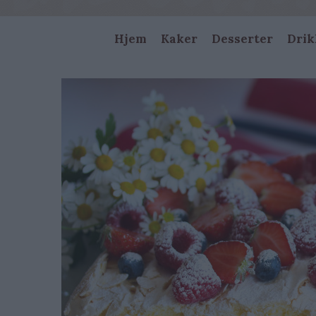
Main
Hjem
Kaker
Desserter
Drik
navigation