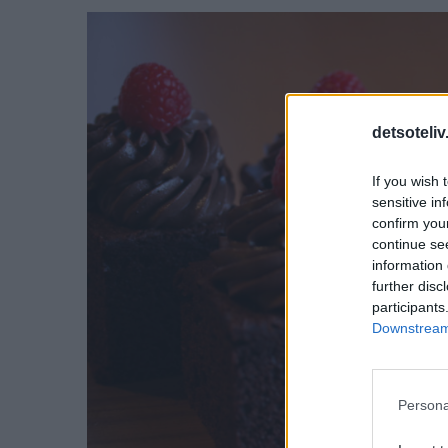
detsoteliv
If you wish 
sensitive in
confirm you
continue se
information 
further disc
participants
Downstream 
Persona