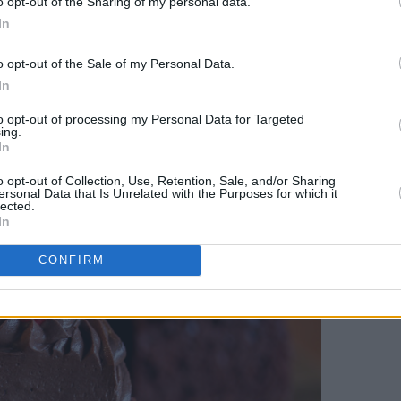
o opt-out of the Sharing of my personal data.
In
o opt-out of the Sale of my Personal Data.
In
 som gir supermyk kake med deilig smak.
to opt-out of processing my Personal Data for Targeted
ing.
 toppen gjør hvert kakestykke til en nytelse.
In
o opt-out of Collection, Use, Retention, Sale, and/or Sharing
ersonal Data that Is Unrelated with the Purposes for which it
lected.
In
CONFIRM