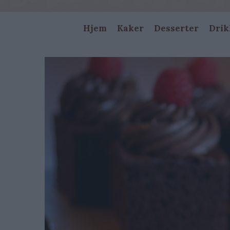
Main
Hjem
Kaker
Desserter
Drik
navigation