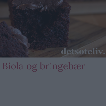
Biola og bringebær