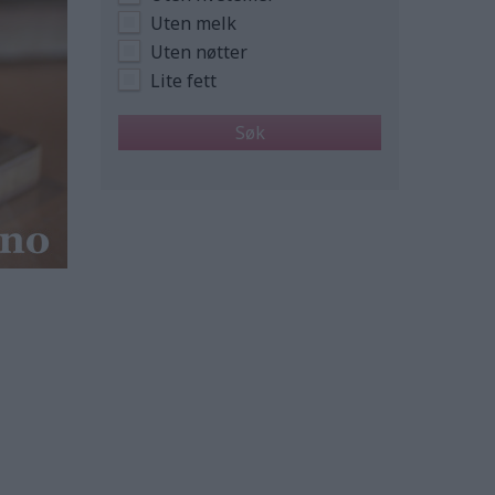
Uten melk
Uten nøtter
Lite fett