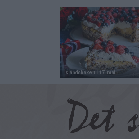
Hopp
til
hovedinnhold