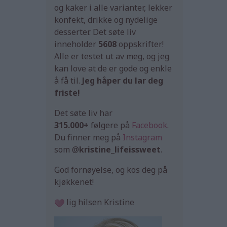
og kaker i alle varianter, lekker
konfekt, drikke og nydelige
desserter. Det søte liv
inneholder
5608
oppskrifter!
Alle er testet ut av meg, og jeg
kan love at de er gode og enkle
å få til.
Jeg håper du lar deg
friste!
Det søte liv har
315.000+
følgere på
Facebook
.
Du finner meg på
Instagram
som @
kristine_lifeissweet
.
God fornøyelse, og kos deg på
kjøkkenet!
lig hilsen Kristine