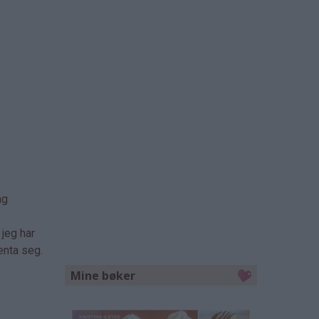
ag
 jeg har
jenta seg.
Mine bøker