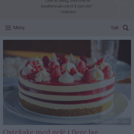
"Livet er deilig, bare man er
karaktersvak nok til å nyte det."
– Sokrates
Meny
Søk
Ostekake med gelé i flere lag