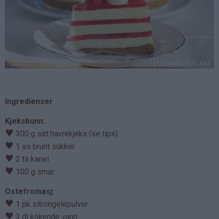
Ingredienser
Kjeksbunn:
♥
300 g søt havrekjeks (se tips)
♥
1 ss brunt sukker
♥
2 ts kanel
♥
100 g smør
Ostefromasj:
♥
1 pk sitrongelépulver
♥
3 dl kokende vann