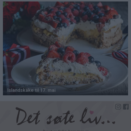
Hopp
til
hovedinnhold