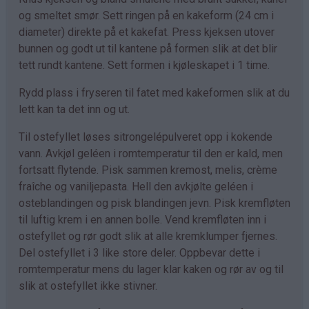
og smeltet smør. Sett ringen på en kakeform (24 cm i
diameter) direkte på et kakefat. Press kjeksen utover
bunnen og godt ut til kantene på formen slik at det blir
tett rundt kantene. Sett formen i kjøleskapet i 1 time.
Rydd plass i fryseren til fatet med kakeformen slik at du
lett kan ta det inn og ut.
Til ostefyllet løses sitrongelépulveret opp i kokende
vann. Avkjøl geléen i romtemperatur til den er kald, men
fortsatt flytende. Pisk sammen kremost, melis, crème
fraîche og vaniljepasta. Hell den avkjølte geléen i
osteblandingen og pisk blandingen jevn. Pisk kremfløten
til luftig krem i en annen bolle. Vend kremfløten inn i
ostefyllet og rør godt slik at alle kremklumper fjernes.
Del ostefyllet i 3 like store deler. Oppbevar dette i
romtemperatur mens du lager klar kaken og rør av og til
slik at ostefyllet ikke stivner.