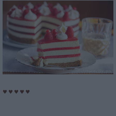
♥
♥
♥
♥
♥