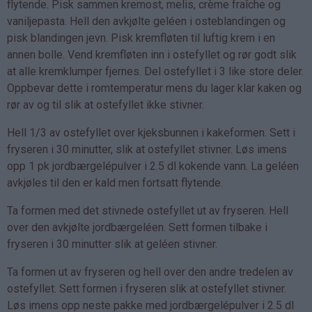
flytende. Pisk sammen kremost, melis, crème fraîche og
vaniljepasta. Hell den avkjølte geléen i osteblandingen og
pisk blandingen jevn. Pisk kremfløten til luftig krem i en
annen bolle. Vend kremfløten inn i ostefyllet og rør godt slik
at alle kremklumper fjernes. Del ostefyllet i 3 like store deler.
Oppbevar dette i romtemperatur mens du lager klar kaken og
rør av og til slik at ostefyllet ikke stivner.
Hell 1/3 av ostefyllet over kjeksbunnen i kakeformen. Sett i
fryseren i 30 minutter, slik at ostefyllet stivner. Løs imens
opp 1 pk jordbærgelépulver i 2.5 dl kokende vann. La geléen
avkjøles til den er kald men fortsatt flytende.
Ta formen med det stivnede ostefyllet ut av fryseren. Hell
over den avkjølte jordbærgeléen. Sett formen tilbake i
fryseren i 30 minutter slik at geléen stivner.
Ta formen ut av fryseren og hell over den andre tredelen av
ostefyllet. Sett formen i fryseren slik at ostefyllet stivner.
Løs imens opp neste pakke med jordbærgelépulver i 2.5 dl