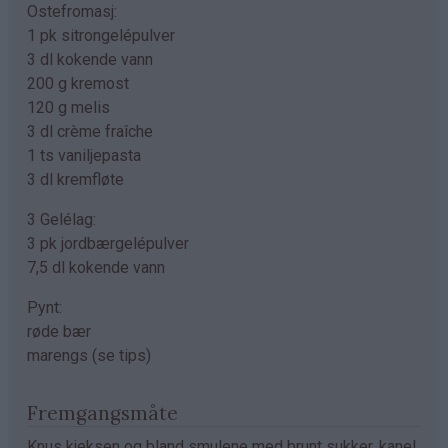
Ostefromasj:
1 pk sitrongelépulver
3 dl kokende vann
200 g kremost
120 g melis
3 dl crème fraîche
1 ts vaniljepasta
3 dl kremfløte
3 Gelélag:
3 pk jordbærgelépulver
7,5 dl kokende vann
Pynt:
røde bær
marengs (se tips)
Fremgangsmåte
Knus kjeksen og bland smulene med brunt sukker, kanel